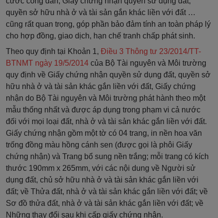
cước công dân, Giấy chứng nhận quyền sử dụng đất,
quyền sở hữu nhà ở và tài sản gắn khác liền với đất …
cũng rất quan trọng, góp phần bảo đảm tính an toàn pháp lý
cho hợp đồng, giao dịch, hạn chế tranh chấp phát sinh.
Theo quy định tại Khoản 1,
Điều 3 Thông tư 23/2014/TT-
BTNMT ngày 19/5/2014
của Bộ Tài nguyên và Môi trường
quy định về Giấy chứng nhận quyền sử dụng đất, quyền sở
hữu nhà ở và tài sản khác gắn liền với đất, Giấy chứng
nhận do Bộ Tài nguyên và Môi trường phát hành theo một
mẫu thống nhất và được áp dụng trong phạm vi cả nước
đối với mọi loại đất, nhà ở và tài sản khác gắn liền với đất.
Giấy chứng nhận gồm một tờ có 04 trang, in nền hoa văn
trống đồng màu hồng cánh sen (được gọi là phôi Giấy
chứng nhận) và Trang bổ sung nền trắng; mỗi trang có kích
thước 190mm x 265mm, với các nội dung về Người sử
dụng đất, chủ sở hữu nhà ở và tài sản khác gắn liền với
đất; về Thửa đất, nhà ở và tài sản khác gắn liền với đất; về
Sơ đồ thửa đất, nhà ở và tài sản khác gắn liền với đất; về
Những thay đổi sau khi cấp giấy chứng nhận.