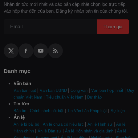
Nhận tin tức mới nhất và các bản cập nhật chọn lọc trực tiếp
vào hộp thư đến của bạn. Đăng ký nhận bản tin của chúng tôi.
Tham gia
Danh mục
Văn bản
|
|
|
|
Văn bản luật
Văn bản UBND
Công văn
Văn bản hợp nhất
Quy
|
|
chuẩn Việt Nam
Tiêu chuẩn Việt Nam
Dự thảo
Tin tức
|
|
|
Bản tin
Chính sách nổi bật
Tin Văn bản Pháp luật
Sự kiện
Án lệ
|
|
|
Án lệ bị bãi bỏ
Án lệ chưa có hiệu lực
Án lệ Hình sự
Án lệ
|
|
|
Hành chính
Án lệ Dân sự
Án lệ Hôn nhân và gia đình
Án lệ
|
|
Kinh doanh, thương mại
Án lệ Lao động
Nghiên cứu - Bình luận