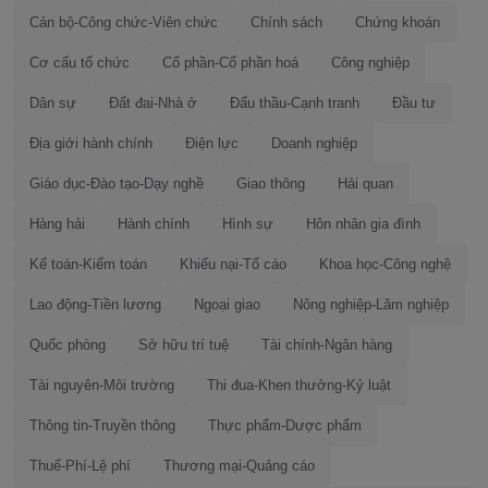
Cán bộ-Công chức-Viên chức
Chính sách
Chứng khoán
Cơ cấu tổ chức
Cổ phần-Cổ phần hoá
Công nghiệp
Dân sự
Đất đai-Nhà ở
Đấu thầu-Cạnh tranh
Đầu tư
Địa giới hành chính
Điện lực
Doanh nghiệp
Giáo dục-Đào tạo-Dạy nghề
Giao thông
Hải quan
Hàng hải
Hành chính
Hình sự
Hôn nhân gia đình
Kế toán-Kiểm toán
Khiếu nại-Tố cáo
Khoa học-Công nghệ
Lao động-Tiền lương
Ngoại giao
Nông nghiệp-Lâm nghiệp
Quốc phòng
Sở hữu trí tuệ
Tài chính-Ngân hàng
Tài nguyên-Môi trường
Thi đua-Khen thưởng-Kỷ luật
Thông tin-Truyền thông
Thực phẩm-Dược phẩm
Thuế-Phí-Lệ phí
Thương mại-Quảng cáo