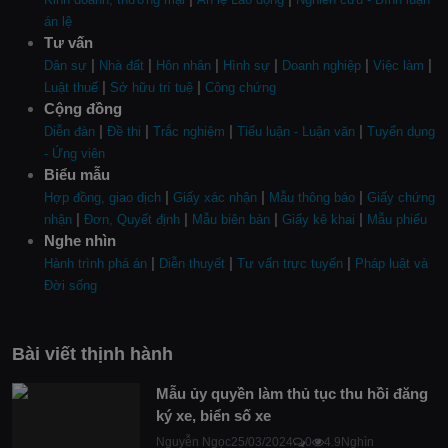
án lệ
Tư vấn
|
|
|
|
|
|
Dân sự
Nhà đất
Hôn nhân
Hình sự
Doanh nghiệp
Việc làm
|
|
Luật thuế
Sở hữu trí tuệ
Công chứng
Cộng đồng
|
|
|
|
Diễn đàn
Đề thi
Trắc nghiệm
Tiểu luận - Luận văn
Tuyển dụng
- Ứng viên
Biểu mẫu
|
|
|
Hợp đồng, giao dịch
Giấy xác nhận
Mẫu thông báo
Giấy chứng
|
|
|
|
nhận
Đơn, Quyết định
Mẫu biên bản
Giấy kê khai
Mẫu phiếu
Nghe nhìn
|
|
|
Hành trình phá án
Diễn thuyết
Tư vấn trực tuyến
Pháp luật và
Đời sống
Bài viết thịnh hành
Mẫu ủy quyền làm thủ tục thu hồi đăng
ký xe, biển số xe
Nguyễn Ngọc
25/03/2024
0
4.9Nghìn