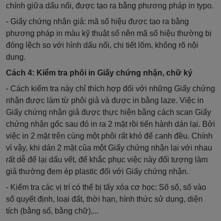
chính giữa dấu nổi, được tạo ra bằng phương pháp in typo.
- Giấy chứng nhận giả: mã số hiệu được tạo ra bằng
phương pháp in màu kỹ thuật số nên mã số hiệu thường bị
đóng lệch so với hình dấu nổi, chi tiết lõm, không rõ nội
dung.
Cách 4: Kiểm tra phôi in Giấy chứng nhận, chữ ký
- Cách kiểm tra này chỉ thích hợp đối với những Giấy chứng
nhận được làm từ phôi giả và được in bằng laze. Việc in
Giấy chứng nhận giả được thực hiện bằng cách scan Giấy
chứng nhận gốc sau đó in ra 2 mặt rồi tiến hành dán lại. Bởi
việc in 2 mặt trên cùng một phôi rất khó để canh đều. Chính
vì vậy, khi dán 2 mặt của một Giấy chứng nhận lại với nhau
rất dễ để lại dấu vết, để khắc phục việc này đối tượng làm
giả thường đem ép plastic đối với Giấy chứng nhận.
- Kiểm tra các vị trí có thể bị tẩy xóa cơ học: Số sổ, số vào
sổ quyết định, loại đất, thời hạn, hình thức sử dụng, diện
tích (bằng số, bằng chữ),...