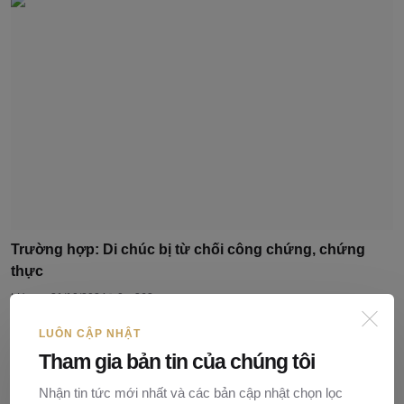
Trường hợp: Di chúc bị từ chối công chứng, chứng
thực
LHuong
31/10/2024
0
363
LUÔN CẬP NHẬT
Tham gia bản tin của chúng tôi
Bình luận (
0
)
Nhận tin tức mới nhất và các bản cập nhật chọn lọc