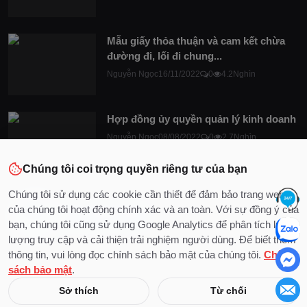
Mẫu giấy thỏa thuận và cam kết chừa
đường đi, lối đi chung...
Nguyễn Ngọc
16/11/2022
0
4.2Nghìn
Hợp đồng ủy quyền quản lý kinh doanh
Nguyễn Ngọc
08/08/2022
0
2.7Nghìn
Chúng tôi coi trọng quyền riêng tư của bạn
Chúng tôi sử dụng các cookie cần thiết để đảm bảo trang web
của chúng tôi hoạt động chính xác và an toàn. Với sự đồng ý của
bạn, chúng tôi cũng sử dụng Google Analytics để phân tích lưu
lượng truy cập và cải thiện trải nghiệm người dùng. Để biết thêm
thông tin, vui lòng đọc chính sách bảo mật của chúng tôi.
Chính
sách bảo mật
.
© 2020 - 2026 Bản quyền thuộc về DocLuat
Sở thích
Từ chối