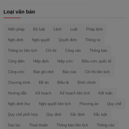
Loại văn bản
Hiến pháp
Bộ luật
Lệnh
Luật
Pháp lệnh
Nghị định
Nghị quyết
Quyết định
Thông tư
Thông tư liên tịch
Chỉ thị
Công văn
Thông báo
Công điện
Hiệp định
Hiệp ước
Điều ước quốc tế
Công ước
Bản ghi nhớ
Báo cáo
Chỉ thị liên tịch
Chương trình
Đề án
Điều lệ
Đính chính
Hướng dẫn
Kế hoạch
Kế hoạch liên tịch
Kết luận
Nghị định thư
Nghị quyết liên tịch
Phương án
Quy chế
Quy chế phối hợp
Quy định
Sắc lệnh
Sắc luật
Sao lục
Thoả thuận
Thông báo liên tịch
Thông cáo