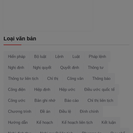
Loại văn bản
Hiến pháp
Bộ luật
Lệnh
Luật
Pháp lệnh
Nghị định
Nghị quyết
Quyết định
Thông tư
Thông tư liên tịch
Chỉ thị
Công văn
Thông báo
Công điện
Hiệp định
Hiệp ước
Điều ước quốc tế
Công ước
Bản ghi nhớ
Báo cáo
Chỉ thị liên tịch
Chương trình
Đề án
Điều lệ
Đính chính
Hướng dẫn
Kế hoạch
Kế hoạch liên tịch
Kết luận