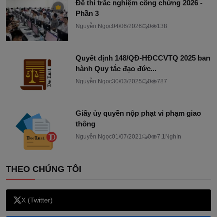
Đề thi trắc nghiệm công chứng 2026 -
Phần 3
Nguyễn Ngọc
04/06/2026
0
138
Quyết định 148/QĐ-HĐCCVTQ 2025 ban
hành Quy tắc đạo đức...
Nguyễn Ngọc
30/03/2025
0
787
Giấy ủy quyền nộp phạt vi phạm giao
thông
Nguyễn Ngọc
01/07/2021
0
7.1Nghìn
THEO CHÚNG TÔI
X (Twitter)