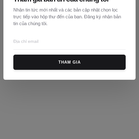
Nhận tin tức mới nhất và các bản cập nhật chọn lọc
Thông tin-Truyền thông
Thực phẩm-Dược phẩm
trực tiếp vào hộp thư đến của bạn. Đăng ký nhận bản
Thuế-Phí-Lệ phí
Thương mại-Quảng cáo
tin của chúng tôi.
Tiết kiệm-Phòng, chống tham nhũng, lãng phí
Tư pháp-Hộ tịch
Văn hóa-Thể thao-Du lịch
Vi phạm hành chính
Xây dựng
Xuất nhập cảnh
Xuất nhập khẩu
Y tế-Sức khỏe
THAM GIA
Lĩnh vực khác