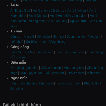
Bản tin
Chính sách nổi bật
Tin Văn bản Pháp luật
Sự kiện
Án lệ
|
|
|
Án lệ bị bãi bỏ
Án lệ chưa có hiệu lực
Án lệ Hình sự
Án lệ
|
|
|
Hành chính
Án lệ Dân sự
Án lệ Hôn nhân và gia đình
Án lệ
|
|
Kinh doanh, thương mại
Án lệ Lao động
Nghiên cứu - Bình luận
án lệ
Tư vấn
|
|
|
|
|
|
Dân sự
Nhà đất
Hôn nhân
Hình sự
Doanh nghiệp
Việc làm
|
|
Luật thuế
Sở hữu trí tuệ
Công chứng
Cộng đồng
|
|
|
|
Diễn đàn
Đề thi
Trắc nghiệm
Tiểu luận - Luận văn
Tuyển dụng
- Ứng viên
Biểu mẫu
|
|
|
Hợp đồng, giao dịch
Giấy xác nhận
Mẫu thông báo
Giấy chứng
|
|
|
|
nhận
Đơn, Quyết định
Mẫu biên bản
Giấy kê khai
Mẫu phiếu
Nghe nhìn
|
|
|
Hành trình phá án
Diễn thuyết
Tư vấn trực tuyến
Pháp luật và
Đời sống
Bài viết thịnh hành