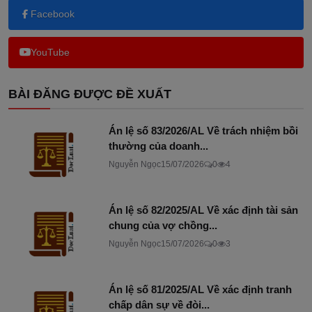
Facebook
YouTube
BÀI ĐĂNG ĐƯỢC ĐỀ XUẤT
Án lệ số 83/2026/AL Về trách nhiệm bồi
thường của doanh...
Nguyễn Ngọc
15/07/2026
0
4
Án lệ số 82/2025/AL Về xác định tài sản
chung của vợ chồng...
Nguyễn Ngọc
15/07/2026
0
3
Án lệ số 81/2025/AL Về xác định tranh
chấp dân sự về đòi...