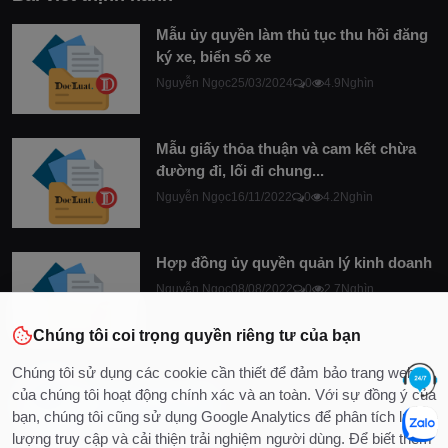
Mẫu ủy quyền làm thủ tục thu hồi đăng
ký xe, biển số xe
Nguyễn Ngọc
25/03/2024
0
4.9Nghìn
Mẫu giấy thỏa thuận và cam kết chừa
đường đi, lối đi chung...
Nguyễn Ngọc
16/11/2022
0
4.2Nghìn
Hợp đồng ủy quyền quản lý kinh doanh
Nguyễn Ngọc
08/08/2022
0
2.7Nghìn
Chúng tôi coi trọng quyền riêng tư của bạn
Chúng tôi sử dụng các cookie cần thiết để đảm bảo trang web
của chúng tôi hoạt động chính xác và an toàn. Với sự đồng ý của
bạn, chúng tôi cũng sử dụng Google Analytics để phân tích lưu
lượng truy cập và cải thiện trải nghiệm người dùng. Để biết thêm