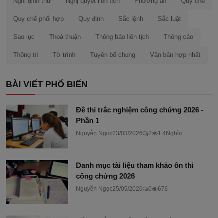
Nghị định thư
Nghị quyết liên tịch
Phương án
Quy chế
Quy chế phối hợp
Quy định
Sắc lệnh
Sắc luật
Sao lục
Thoả thuận
Thông báo liên tịch
Thông cáo
Thông tri
Tờ trình
Tuyên bố chung
Văn bản hợp nhất
BÀI VIẾT PHỔ BIẾN
Đề thi trắc nghiệm công chứng 2026 -
Phần 1
Nguyễn Ngọc
23/03/2026
2
1.4Nghìn
Danh mục tài liệu tham khảo ôn thi
công chứng 2026
Nguyễn Ngọc
25/05/2026
0
676