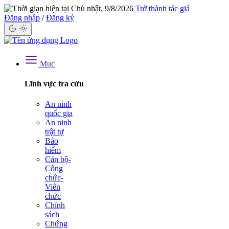
Chủ nhật, 9/8/2026
Trở thành tác giả
Đăng nhập
/
Đăng ký
Mục
Lĩnh vực tra cứu
An ninh
quốc gia
An ninh
trật tự
Bảo
hiểm
Cán bộ-
Công
chức-
Viên
chức
Chính
sách
Chứng