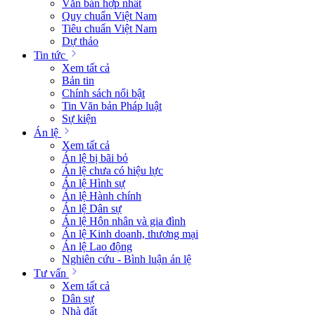
Văn bản hợp nhất
Quy chuẩn Việt Nam
Tiêu chuẩn Việt Nam
Dự thảo
Tin tức
Xem tất cả
Bản tin
Chính sách nổi bật
Tin Văn bản Pháp luật
Sự kiện
Án lệ
Xem tất cả
Án lệ bị bãi bỏ
Án lệ chưa có hiệu lực
Án lệ Hình sự
Án lệ Hành chính
Án lệ Dân sự
Án lệ Hôn nhân và gia đình
Án lệ Kinh doanh, thương mại
Án lệ Lao động
Nghiên cứu - Bình luận án lệ
Tư vấn
Xem tất cả
Dân sự
Nhà đất