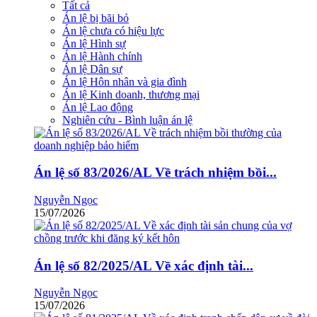
Tất cả
Án lệ bị bãi bỏ
Án lệ chưa có hiệu lực
Án lệ Hình sự
Án lệ Hành chính
Án lệ Dân sự
Án lệ Hôn nhân và gia đình
Án lệ Kinh doanh, thương mại
Án lệ Lao động
Nghiên cứu - Bình luận án lệ
Án lệ số 83/2026/AL Về trách nhiệm bồi...
Nguyễn Ngọc
15/07/2026
Án lệ số 82/2025/AL Về xác định tài...
Nguyễn Ngọc
15/07/2026