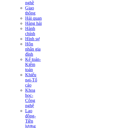
nghề
Giao
thông
Hải quan
Hàng hải
Hành
chính
Hình sự
Hôn
nhân gia
đình
Kế toán-
Kiểm
toán
Khiếu
nại-Tố
cáo
Khoa
học-
Công
nghệ
Lao
động-
Tiền
lương