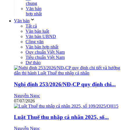
chung
Văn bản
hợp nhất
Văn bản
Tất cả
Văn bản luật
Văn bản UBND
Công văn
Văn bản hợp nhất
Quy chuẩn Việt Nam
Tiêu chuẩn Việt Nam
Dự thảo
Nghị định 253/2026/NĐ-CP quy định chi...
Nguyễn Ngọc
07/07/2026
Luật Thuế thu nhập cá nhân 2025, số...
Nguyễn Ngọc