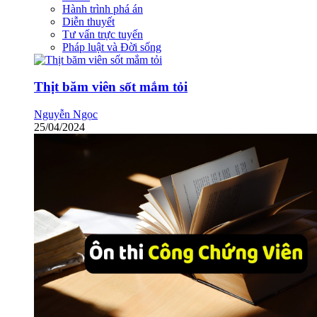
Hành trình phá án
Diễn thuyết
Tư vấn trực tuyến
Pháp luật và Đời sống
Thịt băm viên sốt mắm tỏi
Nguyễn Ngọc
25/04/2024