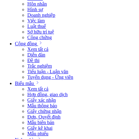
Hôn nhân
Hình sự
Doanh nghiệp
Việc làm
Luật thuế
Sở hữu trí tuệ
Công chứng
Cộng đồng
Xem tất cả
Diễn đàn
Đề thi
Trắc nghiệm
Tiểu luận - Luận văn
Tuyển dụng - Ứng viên
Biểu mẫu
Xem tất cả
Hợp đồng, giao dịch
Giấy xác nhận
Mẫu thông báo
Giấy chứng nhận
Đơn, Quyết định
Mẫu biên bản
Giấy kê khai
Mẫu phiếu