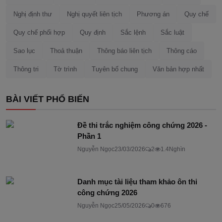
Nghị định thư
Nghị quyết liên tịch
Phương án
Quy chế
Quy chế phối hợp
Quy định
Sắc lệnh
Sắc luật
Sao lục
Thoả thuận
Thông báo liên tịch
Thông cáo
Thông tri
Tờ trình
Tuyên bố chung
Văn bản hợp nhất
BÀI VIẾT PHỔ BIẾN
Đề thi trắc nghiệm công chứng 2026 -
Phần 1
Nguyễn Ngọc
23/03/2026
2
1.4Nghìn
Danh mục tài liệu tham khảo ôn thi
công chứng 2026
Nguyễn Ngọc
25/05/2026
0
676