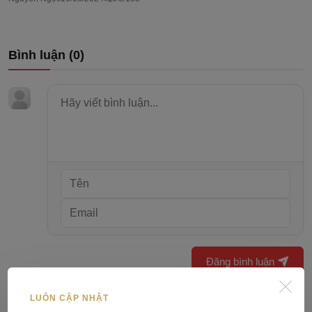
Bình luận (
0
)
Đăng bình luận
LUÔN CẬP NHẬT