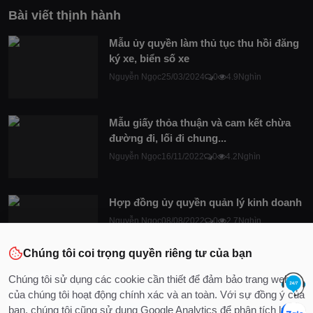
Bài viết thịnh hành
Mẫu ủy quyền làm thủ tục thu hồi đăng
ký xe, biển số xe
Nguyễn Ngọc
25/03/2024
0
4.9Nghìn
Mẫu giấy thỏa thuận và cam kết chừa
đường đi, lối đi chung...
Nguyễn Ngọc
16/11/2022
0
4.2Nghìn
Hợp đồng ủy quyền quản lý kinh doanh
Nguyễn Ngọc
08/08/2022
0
2.7Nghìn
Chúng tôi coi trọng quyền riêng tư của bạn
Chúng tôi sử dụng các cookie cần thiết để đảm bảo trang web
của chúng tôi hoạt động chính xác và an toàn. Với sự đồng ý của
bạn, chúng tôi cũng sử dụng Google Analytics để phân tích lưu