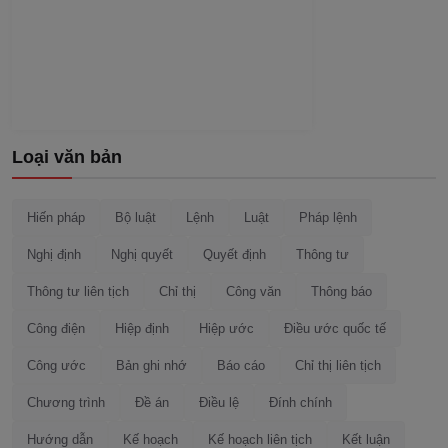
Loại văn bản
Hiến pháp
Bộ luật
Lệnh
Luật
Pháp lệnh
Nghị định
Nghị quyết
Quyết định
Thông tư
Thông tư liên tịch
Chỉ thị
Công văn
Thông báo
Công điện
Hiệp định
Hiệp ước
Điều ước quốc tế
Công ước
Bản ghi nhớ
Báo cáo
Chỉ thị liên tịch
Chương trình
Đề án
Điều lệ
Đính chính
Hướng dẫn
Kế hoạch
Kế hoạch liên tịch
Kết luận