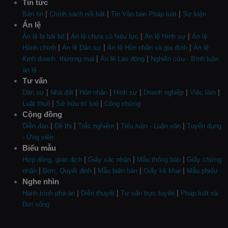
Tin tức
|
|
|
Bản tin
Chính sách nổi bật
Tin Văn bản Pháp luật
Sự kiện
Án lệ
|
|
|
Án lệ bị bãi bỏ
Án lệ chưa có hiệu lực
Án lệ Hình sự
Án lệ
|
|
|
Hành chính
Án lệ Dân sự
Án lệ Hôn nhân và gia đình
Án lệ
|
|
Kinh doanh, thương mại
Án lệ Lao động
Nghiên cứu - Bình luận
án lệ
Tư vấn
|
|
|
|
|
|
Dân sự
Nhà đất
Hôn nhân
Hình sự
Doanh nghiệp
Việc làm
|
|
Luật thuế
Sở hữu trí tuệ
Công chứng
Cộng đồng
|
|
|
|
Diễn đàn
Đề thi
Trắc nghiệm
Tiểu luận - Luận văn
Tuyển dụng
- Ứng viên
Biểu mẫu
|
|
|
Hợp đồng, giao dịch
Giấy xác nhận
Mẫu thông báo
Giấy chứng
|
|
|
|
nhận
Đơn, Quyết định
Mẫu biên bản
Giấy kê khai
Mẫu phiếu
Nghe nhìn
|
|
|
Hành trình phá án
Diễn thuyết
Tư vấn trực tuyến
Pháp luật và
Đời sống