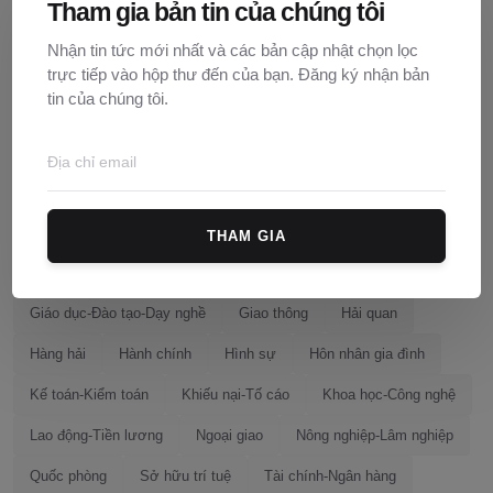
Tham gia bản tin của chúng tôi
Lĩnh vực tra cứu
Nhận tin tức mới nhất và các bản cập nhật chọn lọc
trực tiếp vào hộp thư đến của bạn. Đăng ký nhận bản
tin của chúng tôi.
An ninh quốc gia
An ninh trật tự
Bảo hiểm
Cán bộ-Công chức-Viên chức
Chính sách
Chứng khoán
Cơ cấu tổ chức
Cổ phần-Cổ phần hoá
Công nghiệp
Dân sự
Đất đai-Nhà ở
Đấu thầu-Cạnh tranh
Đầu tư
THAM GIA
Địa giới hành chính
Điện lực
Doanh nghiệp
Giáo dục-Đào tạo-Dạy nghề
Giao thông
Hải quan
Hàng hải
Hành chính
Hình sự
Hôn nhân gia đình
Kế toán-Kiểm toán
Khiếu nại-Tố cáo
Khoa học-Công nghệ
Lao động-Tiền lương
Ngoại giao
Nông nghiệp-Lâm nghiệp
Quốc phòng
Sở hữu trí tuệ
Tài chính-Ngân hàng