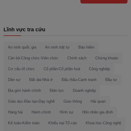
Lĩnh vực tra cứu
An ninh quốc gia
An ninh trật tự
Bảo hiểm
Cán bộ-Công chức-Viên chức
Chính sách
Chứng khoán
Cơ cấu tổ chức
Cổ phần-Cổ phần hoá
Công nghiệp
Dân sự
Đất đai-Nhà ở
Đấu thầu-Cạnh tranh
Đầu tư
Địa giới hành chính
Điện lực
Doanh nghiệp
Giáo dục-Đào tạo-Dạy nghề
Giao thông
Hải quan
Hàng hải
Hành chính
Hình sự
Hôn nhân gia đình
Kế toán-Kiểm toán
Khiếu nại-Tố cáo
Khoa học-Công nghệ