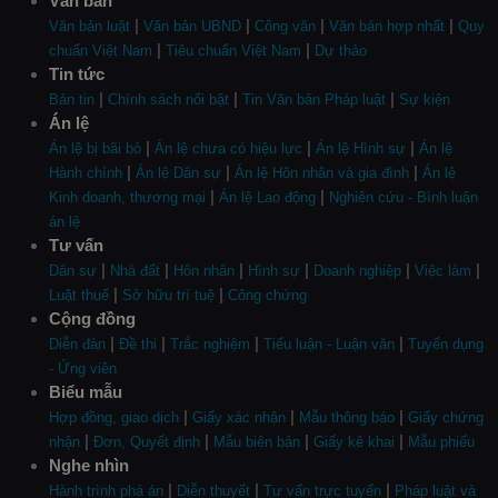
Văn bản
|
|
|
|
Văn bản luật
Văn bản UBND
Công văn
Văn bản hợp nhất
Quy
|
|
chuẩn Việt Nam
Tiêu chuẩn Việt Nam
Dự thảo
Tin tức
|
|
|
Bản tin
Chính sách nổi bật
Tin Văn bản Pháp luật
Sự kiện
Án lệ
|
|
|
Án lệ bị bãi bỏ
Án lệ chưa có hiệu lực
Án lệ Hình sự
Án lệ
|
|
|
Hành chính
Án lệ Dân sự
Án lệ Hôn nhân và gia đình
Án lệ
|
|
Kinh doanh, thương mại
Án lệ Lao động
Nghiên cứu - Bình luận
án lệ
Tư vấn
|
|
|
|
|
|
Dân sự
Nhà đất
Hôn nhân
Hình sự
Doanh nghiệp
Việc làm
|
|
Luật thuế
Sở hữu trí tuệ
Công chứng
Cộng đồng
|
|
|
|
Diễn đàn
Đề thi
Trắc nghiệm
Tiểu luận - Luận văn
Tuyển dụng
- Ứng viên
Biểu mẫu
|
|
|
Hợp đồng, giao dịch
Giấy xác nhận
Mẫu thông báo
Giấy chứng
|
|
|
|
nhận
Đơn, Quyết định
Mẫu biên bản
Giấy kê khai
Mẫu phiếu
Nghe nhìn
|
|
|
Hành trình phá án
Diễn thuyết
Tư vấn trực tuyến
Pháp luật và