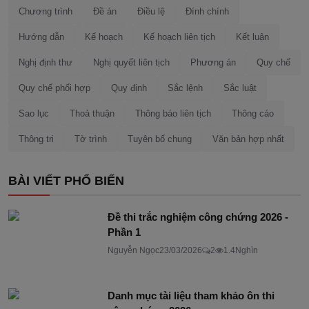
Chương trình
Đề án
Điều lệ
Đính chính
Hướng dẫn
Kế hoạch
Kế hoạch liên tịch
Kết luận
Nghị định thư
Nghị quyết liên tịch
Phương án
Quy chế
Quy chế phối hợp
Quy định
Sắc lệnh
Sắc luật
Sao lục
Thoả thuận
Thông báo liên tịch
Thông cáo
Thông tri
Tờ trình
Tuyên bố chung
Văn bản hợp nhất
BÀI VIẾT PHỔ BIẾN
Đề thi trắc nghiệm công chứng 2026 -
Phần 1
Nguyễn Ngọc
23/03/2026
2
1.4Nghìn
Danh mục tài liệu tham khảo ôn thi