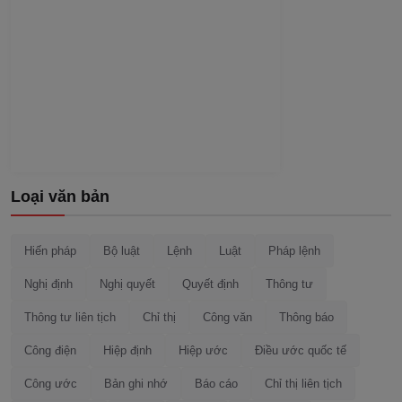
Loại văn bản
Hiến pháp
Bộ luật
Lệnh
Luật
Pháp lệnh
Nghị định
Nghị quyết
Quyết định
Thông tư
Thông tư liên tịch
Chỉ thị
Công văn
Thông báo
Công điện
Hiệp định
Hiệp ước
Điều ước quốc tế
Công ước
Bản ghi nhớ
Báo cáo
Chỉ thị liên tịch