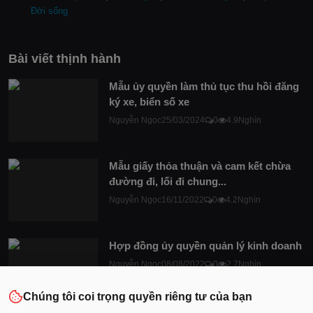
Đời sống
Bài viết thịnh hành
Mẫu ủy quyền làm thủ tục thu hồi đăng
ký xe, biển số xe
Nguyễn Ngọc
25/03/2024
0
4.9Nghìn
Mẫu giấy thỏa thuận và cam kết chừa
đường đi, lối đi chung...
Nguyễn Ngọc
16/11/2022
0
4.2Nghìn
Hợp đồng ủy quyền quản lý kinh doanh
Nguyễn Ngọc
08/08/2022
0
2.7Nghìn
Chúng tôi coi trọng quyền riêng tư của bạn