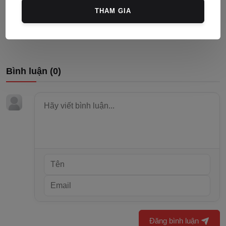
Người nước ngoài có được nhận ủy quyền đất đai
THAM GIA
không?
Nguyễn Ngọc
30/09/2022
0
237
Bình luận (
0
)
Đăng bình luận