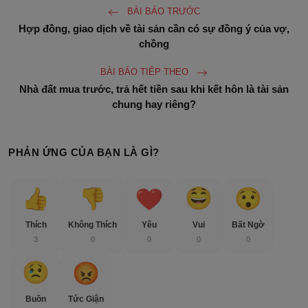
BÀI BÁO TRƯỚC
Hợp đồng, giao dịch về tài sản cần có sự đồng ý của vợ,
chồng
BÀI BÁO TIÊP THEO
Nhà đất mua trước, trả hết tiền sau khi kết hôn là tài sản
chung hay riêng?
PHẢN ỨNG CỦA BẠN LÀ GÌ?
Thích
Không Thích
Yêu
Vui
Bất Ngờ
3
0
0
0
0
Buồn
Tức Giận