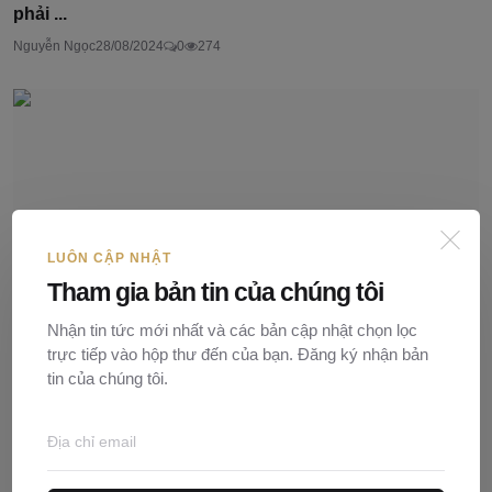
phải ...
Nguyễn Ngọc
28/08/2024
0
274
LUÔN CẬP NHẬT
Tham gia bản tin của chúng tôi
Nhận tin tức mới nhất và các bản cập nhật chọn lọc
trực tiếp vào hộp thư đến của bạn. Đăng ký nhận bản
tin của chúng tôi.
Một số điều cần lưu ý khi đi thi vấn đáp công chứng
Nguyễn Ngọc
11/11/2022
0
323