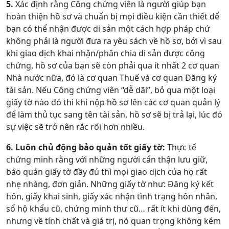
5.
Xác định rằng Công chứng viên là người giúp bạn
hoàn thiện hồ sơ và chuẩn bị mọi điều kiện cần thiết để
bạn có thể nhận được di sản một cách hợp pháp chứ
không phải là người đưa ra yêu sách về hồ sơ, bởi vì sau
khi giao dịch khai nhận/phân chia di sản được công
chứng, hồ sơ của bạn sẽ còn phải qua ít nhất 2 cơ quan
Nhà nước nữa, đó là cơ quan Thuế và cơ quan Đăng ký
tài sản. Nếu Công chứng viên “dễ dãi”, bỏ qua một loại
giấy tờ nào đó thì khi nộp hồ sơ lên các cơ quan quản lý
để làm thủ tục sang tên tài sản, hồ sơ sẽ bị trả lại, lúc đó
sự việc sẽ trở nên rắc rối hơn nhiều.
6. Luôn chủ động bảo quản tốt giấy tờ:
Thực tế
chứng minh rằng với những người cẩn thận lưu giữ,
bảo quản giấy tờ đầy đủ thì mọi giao dịch của họ rất
nhẹ nhàng, đơn giản. Những giấy tờ như: Đăng ký kết
hôn, giấy khai sinh, giấy xác nhận tình trạng hôn nhân,
sổ hộ khẩu cũ, chứng minh thư cũ… rất ít khi dùng đến,
nhưng về tính chất và giá trị, nó quan trọng không kém