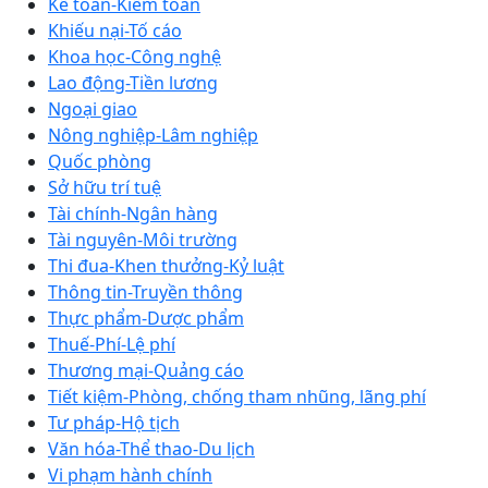
Kế toán-Kiểm toán
Khiếu nại-Tố cáo
Khoa học-Công nghệ
Lao động-Tiền lương
Ngoại giao
Nông nghiệp-Lâm nghiệp
Quốc phòng
Sở hữu trí tuệ
Tài chính-Ngân hàng
Tài nguyên-Môi trường
Thi đua-Khen thưởng-Kỷ luật
Thông tin-Truyền thông
Thực phẩm-Dược phẩm
Thuế-Phí-Lệ phí
Thương mại-Quảng cáo
Tiết kiệm-Phòng, chống tham nhũng, lãng phí
Tư pháp-Hộ tịch
Văn hóa-Thể thao-Du lịch
Vi phạm hành chính