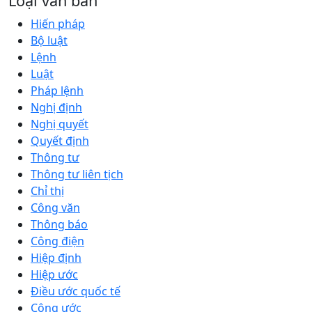
Loại văn bản
Hiến pháp
Bộ luật
Lệnh
Luật
Pháp lệnh
Nghị định
Nghị quyết
Quyết định
Thông tư
Thông tư liên tịch
Chỉ thị
Công văn
Thông báo
Công điện
Hiệp định
Hiệp ước
Điều ước quốc tế
Công ước