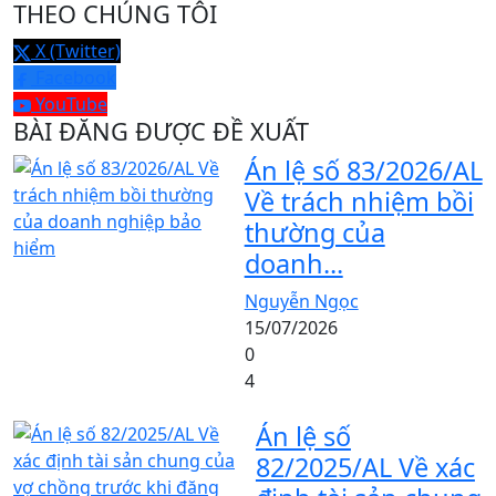
THEO CHÚNG TÔI
X (Twitter)
Facebook
YouTube
BÀI ĐĂNG ĐƯỢC ĐỀ XUẤT
Án lệ số 83/2026/AL
Về trách nhiệm bồi
thường của
doanh...
Nguyễn Ngọc
15/07/2026
0
4
Án lệ số
82/2025/AL Về xác