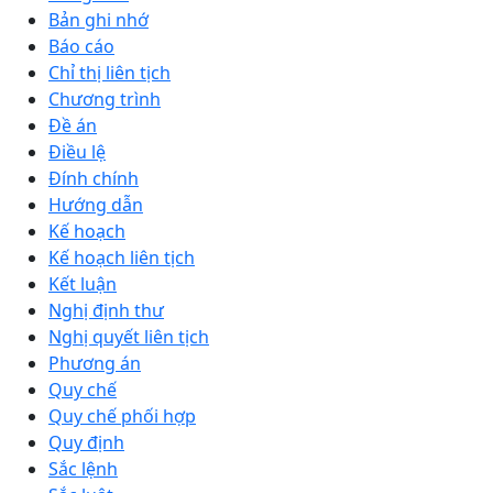
Bản ghi nhớ
Báo cáo
Chỉ thị liên tịch
Chương trình
Đề án
Điều lệ
Đính chính
Hướng dẫn
Kế hoạch
Kế hoạch liên tịch
Kết luận
Nghị định thư
Nghị quyết liên tịch
Phương án
Quy chế
Quy chế phối hợp
Quy định
Sắc lệnh