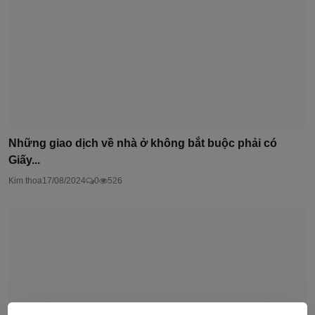
Những giao dịch về nhà ở không bắt buộc phải có
Giấy...
Kim thoa
17/08/2024
0
526