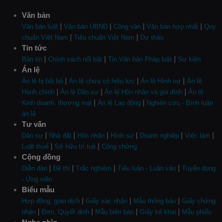
Văn bản
|
|
|
|
Văn bản luật
Văn bản UBND
Công văn
Văn bản hợp nhất
Quy
|
|
chuẩn Việt Nam
Tiêu chuẩn Việt Nam
Dự thảo
Tin tức
|
|
|
Bản tin
Chính sách nổi bật
Tin Văn bản Pháp luật
Sự kiện
Án lệ
|
|
|
Án lệ bị bãi bỏ
Án lệ chưa có hiệu lực
Án lệ Hình sự
Án lệ
|
|
|
Hành chính
Án lệ Dân sự
Án lệ Hôn nhân và gia đình
Án lệ
|
|
Kinh doanh, thương mại
Án lệ Lao động
Nghiên cứu - Bình luận
án lệ
Tư vấn
|
|
|
|
|
|
Dân sự
Nhà đất
Hôn nhân
Hình sự
Doanh nghiệp
Việc làm
|
|
Luật thuế
Sở hữu trí tuệ
Công chứng
Cộng đồng
|
|
|
|
Diễn đàn
Đề thi
Trắc nghiệm
Tiểu luận - Luận văn
Tuyển dụng
- Ứng viên
Biểu mẫu
|
|
|
Hợp đồng, giao dịch
Giấy xác nhận
Mẫu thông báo
Giấy chứng
|
|
|
|
nhận
Đơn, Quyết định
Mẫu biên bản
Giấy kê khai
Mẫu phiếu