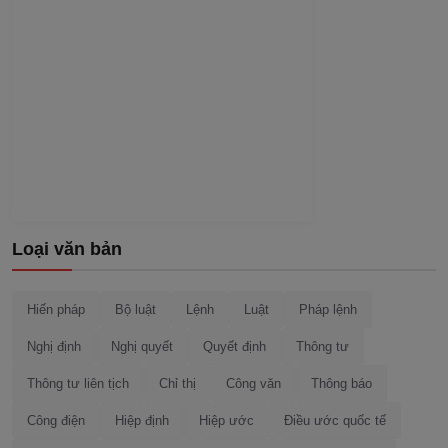
Loại văn bản
Hiến pháp
Bộ luật
Lệnh
Luật
Pháp lệnh
Nghị định
Nghị quyết
Quyết định
Thông tư
Thông tư liên tịch
Chỉ thị
Công văn
Thông báo
Công điện
Hiệp định
Hiệp ước
Điều ước quốc tế