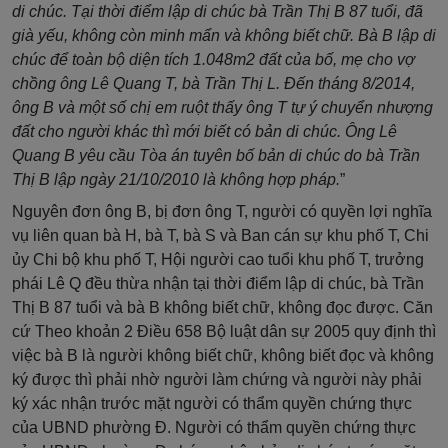
di chúc. Tại thời điểm lập di chúc bà Trần Thị B 87 tuổi, đã
già yếu, không còn minh mẩn và không biết chữ. Bà B lập di
chúc để toàn bộ diện tích 1.048m2 đất của bố, mẹ cho vợ
chồng ông Lê Quang T, bà Trần Thị L. Đến tháng 8/2014,
ông B và một số chị em ruột thấy ông T tự ý chuyển nhượng
đất cho người khác thì mới biết có bản di chúc. Ông Lê
Quang B yêu cầu Tòa án tuyên bố bản di chúc do bà Trần
Thị B lập ngày 21/10/2010 là không hợp pháp.
”
Nguyên đơn ông B, bị đơn ông T, người có quyền lợi nghĩa
vụ liên quan bà H, bà T, bà S và Ban cán sự khu phố T, Chi
ủy Chi bộ khu phố T, Hội người cao tuổi khu phố T, trưởng
phái Lê Q đều thừa nhận tại thời điểm lập di chúc, bà Trần
Thị B 87 tuổi và bà B không biết chữ, không đọc được. Căn
cứ Theo khoản 2 Điều 658 Bộ luật dân sự 2005 quy định thì
việc bà B là người không biết chữ, không biết đọc và không
ký được thì phải nhờ người làm chứng và người này phải
ký xác nhận trước mặt người có thẩm quyền chứng thực
của UBND phường Đ. Người có thẩm quyền chứng thực