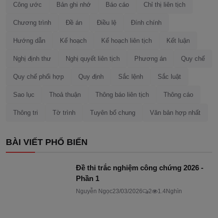
Công ước
Bản ghi nhớ
Báo cáo
Chỉ thị liên tịch
Chương trình
Đề án
Điều lệ
Đính chính
Hướng dẫn
Kế hoạch
Kế hoạch liên tịch
Kết luận
Nghị định thư
Nghị quyết liên tịch
Phương án
Quy chế
Quy chế phối hợp
Quy định
Sắc lệnh
Sắc luật
Sao lục
Thoả thuận
Thông báo liên tịch
Thông cáo
Thông tri
Tờ trình
Tuyên bố chung
Văn bản hợp nhất
BÀI VIẾT PHỔ BIẾN
Đề thi trắc nghiệm công chứng 2026 -
Phần 1
Nguyễn Ngọc
23/03/2026
2
1.4Nghìn