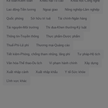
Kế toán-Kiểm toán
Khiếu nại-Tố cáo
Khoa học-Công nghệ
Lao động-Tiền lương
Ngoại giao
Nông nghiệp-Lâm nghiệp
Quốc phòng
Sở hữu trí tuệ
Tài chính-Ngân hàng
Tài nguyên-Môi trường
Thi đua-Khen thưởng-Kỷ luật
Thông tin-Truyền thông
Thực phẩm-Dược phẩm
Thuế-Phí-Lệ phí
Thương mại-Quảng cáo
Tiết kiệm-Phòng, chống tham nhũng, lãng phí
Tư pháp-Hộ tịch
Văn hóa-Thể thao-Du lịch
Vi phạm hành chính
Xây dựng
Xuất nhập cảnh
Xuất nhập khẩu
Y tế-Sức khỏe
Lĩnh vực khác