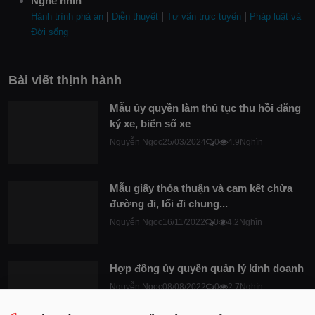
Nghe nhìn
|
|
|
Hành trình phá án
Diễn thuyết
Tư vấn trực tuyến
Pháp luật và
Đời sống
Bài viết thịnh hành
Mẫu ủy quyền làm thủ tục thu hồi đăng
ký xe, biển số xe
Nguyễn Ngọc
25/03/2024
0
4.9Nghìn
Mẫu giấy thỏa thuận và cam kết chừa
đường đi, lối đi chung...
Nguyễn Ngọc
16/11/2022
0
4.2Nghìn
Hợp đồng ủy quyền quản lý kinh doanh
Nguyễn Ngọc
08/08/2022
0
2.7Nghìn