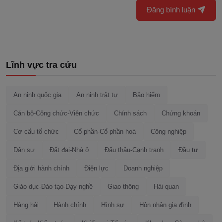
Đăng bình luận
Lĩnh vực tra cứu
An ninh quốc gia
An ninh trật tự
Bảo hiểm
Cán bộ-Công chức-Viên chức
Chính sách
Chứng khoán
Cơ cấu tổ chức
Cổ phần-Cổ phần hoá
Công nghiệp
Dân sự
Đất đai-Nhà ở
Đấu thầu-Cạnh tranh
Đầu tư
Địa giới hành chính
Điện lực
Doanh nghiệp
Giáo dục-Đào tạo-Dạy nghề
Giao thông
Hải quan
Hàng hải
Hành chính
Hình sự
Hôn nhân gia đình