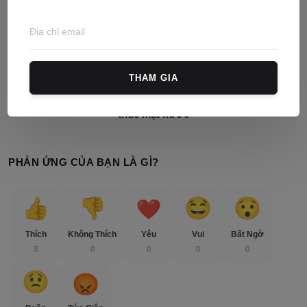
BÀI BÁO TRƯỚC
Mẫu đơn đề nghị giải quyết tranh chấp đất đai mới nhất
THAM GIA
BÀI BÁO TIÊP THEO
Nghị định số 46/2014/NĐ-CP quy định về thu tiền thuê đất,
thuê mặt nước
PHẢN ỨNG CỦA BẠN LÀ GÌ?
Thích
Không Thích
Yêu
Vui
Bất Ngờ
3
0
0
0
0