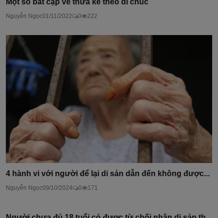
Một số bất cập về thừa kế theo di chúc
Nguyễn Ngọc
01/11/2022
0
222
4 hành vi với người để lại di sản dẫn đến không được...
Nguyễn Ngọc
09/10/2024
0
171
Người chưa đủ 18 tuổi có được từ chối nhận di sản th...