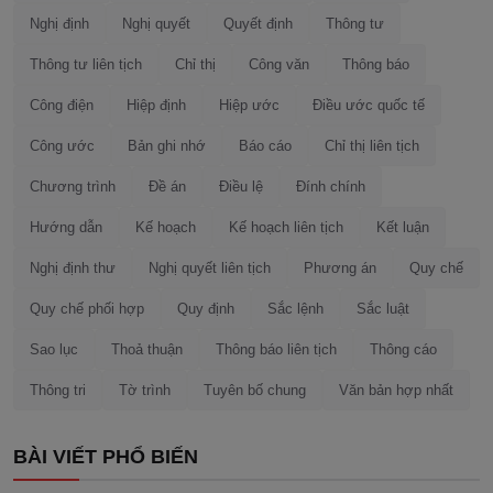
Nghị định
Nghị quyết
Quyết định
Thông tư
Thông tư liên tịch
Chỉ thị
Công văn
Thông báo
Công điện
Hiệp định
Hiệp ước
Điều ước quốc tế
Công ước
Bản ghi nhớ
Báo cáo
Chỉ thị liên tịch
Chương trình
Đề án
Điều lệ
Đính chính
Hướng dẫn
Kế hoạch
Kế hoạch liên tịch
Kết luận
Nghị định thư
Nghị quyết liên tịch
Phương án
Quy chế
Quy chế phối hợp
Quy định
Sắc lệnh
Sắc luật
Sao lục
Thoả thuận
Thông báo liên tịch
Thông cáo
Thông tri
Tờ trình
Tuyên bố chung
Văn bản hợp nhất
BÀI VIẾT PHỔ BIẾN