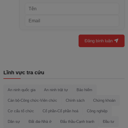
Đăng bình luận
Lĩnh vực tra cứu
An ninh quốc gia
An ninh trật tự
Bảo hiểm
Cán bộ-Công chức-Viên chức
Chính sách
Chứng khoán
Cơ cấu tổ chức
Cổ phần-Cổ phần hoá
Công nghiệp
Dân sự
Đất đai-Nhà ở
Đấu thầu-Cạnh tranh
Đầu tư