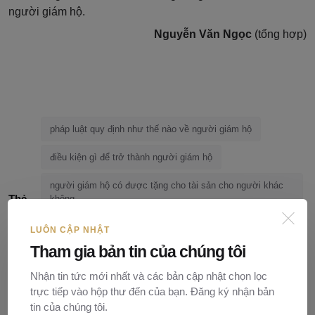
người giám hộ.
Nguyễn Văn Ngọc
(tổng hợp)
pháp luật quy định như thế nào về người giám hộ
điều kiện gì để trở thành người giám hộ
người giám hộ có được tặng cho tài sản cho người khác
Thẻ
không
nếu người giám hộ chết thì quan hệ giám hộ có chấm dứt
LUÔN CẬP NHẬT
hay không
Tham gia bản tin của chúng tôi
người giám hộ đương nhiên
Nhận tin tức mới nhất và các bản cập nhật chọn lọc
trực tiếp vào hộp thư đến của bạn. Đăng ký nhận bản
tin của chúng tôi.