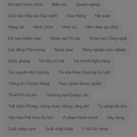
Địa giới hành chính
Điện lực
Doanh nghiệp
Giáo dục-Đào tạo-Dạy nghề
Giao thông
Hải quan
Hàng hải
Hành chính
Hình sự
Hôn nhân gia đình
Kế toán-Kiểm toán
Khiếu nại-Tố cáo
Khoa học-Công nghệ
Lao động-Tiền lương
Ngoại giao
Nông nghiệp-Lâm nghiệp
Quốc phòng
Sở hữu trí tuệ
Tài chính-Ngân hàng
Tài nguyên-Môi trường
Thi đua-Khen thưởng-Kỷ luật
Thông tin-Truyền thông
Thực phẩm-Dược phẩm
Thuế-Phí-Lệ phí
Thương mại-Quảng cáo
Tiết kiệm-Phòng, chống tham nhũng, lãng phí
Tư pháp-Hộ tịch
Văn hóa-Thể thao-Du lịch
Vi phạm hành chính
Xây dựng
Xuất nhập cảnh
Xuất nhập khẩu
Y tế-Sức khỏe