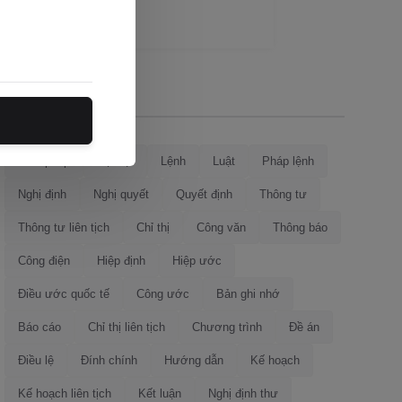
Loại văn bản
Hiến pháp
Bộ luật
Lệnh
Luật
Pháp lệnh
Nghị định
Nghị quyết
Quyết định
Thông tư
Thông tư liên tịch
Chỉ thị
Công văn
Thông báo
Công điện
Hiệp định
Hiệp ước
Điều ước quốc tế
Công ước
Bản ghi nhớ
Báo cáo
Chỉ thị liên tịch
Chương trình
Đề án
Điều lệ
Đính chính
Hướng dẫn
Kế hoạch
Kế hoạch liên tịch
Kết luận
Nghị định thư