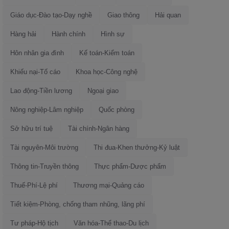
Giáo dục-Đào tạo-Dạy nghề
Giao thông
Hải quan
Hàng hải
Hành chính
Hình sự
Hôn nhân gia đình
Kế toán-Kiểm toán
Khiếu nại-Tố cáo
Khoa học-Công nghệ
Lao động-Tiền lương
Ngoại giao
Nông nghiệp-Lâm nghiệp
Quốc phòng
Sở hữu trí tuệ
Tài chính-Ngân hàng
Tài nguyên-Môi trường
Thi đua-Khen thưởng-Kỷ luật
Thông tin-Truyền thông
Thực phẩm-Dược phẩm
Thuế-Phí-Lệ phí
Thương mại-Quảng cáo
Tiết kiệm-Phòng, chống tham nhũng, lãng phí
Tư pháp-Hộ tịch
Văn hóa-Thể thao-Du lịch