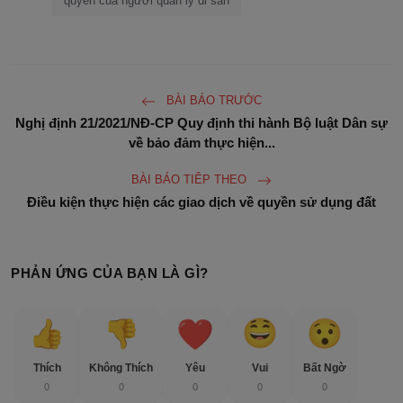
quyền của người quản lý di sản
BÀI BÁO TRƯỚC
Nghị định 21/2021/NĐ-CP Quy định thi hành Bộ luật Dân sự
về bảo đảm thực hiện...
BÀI BÁO TIÊP THEO
Điều kiện thực hiện các giao dịch về quyền sử dụng đất
PHẢN ỨNG CỦA BẠN LÀ GÌ?
Thích
Không Thích
Yêu
Vui
Bất Ngờ
0
0
0
0
0