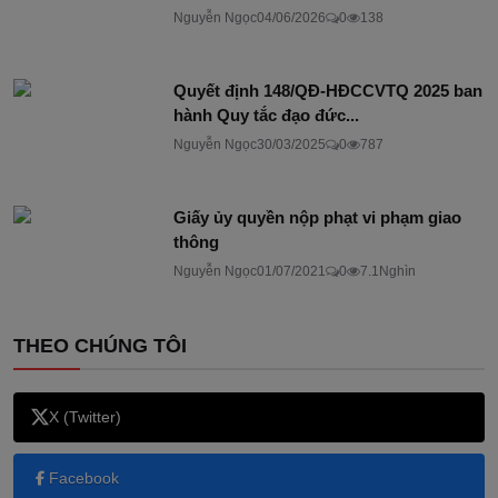
Nguyễn Ngọc
04/06/2026
0
138
Quyết định 148/QĐ-HĐCCVTQ 2025 ban
hành Quy tắc đạo đức...
Nguyễn Ngọc
30/03/2025
0
787
Giấy ủy quyền nộp phạt vi phạm giao
thông
Nguyễn Ngọc
01/07/2021
0
7.1Nghìn
THEO CHÚNG TÔI
X (Twitter)
Facebook