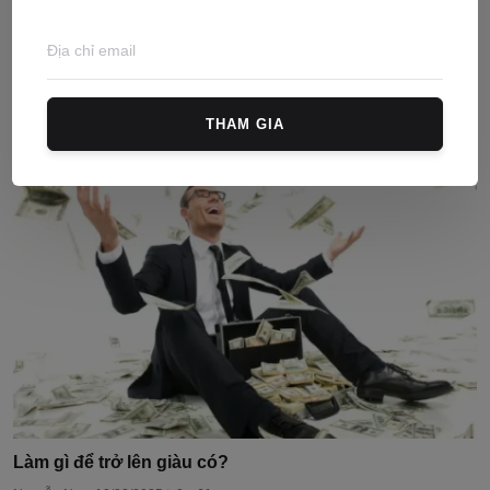
Từ 1/8 cấm phân lô, bán nền đối với 105 thành phố, t...
Nguyễn Ngọc
18/07/2024
0
165
THAM GIA
Làm gì để trở lên giàu có?