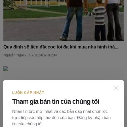
Quy định số tiền đặt cọc tối đa khi mua nhà hình thà...
Nguyễn Ngọc
23/07/2024
0
234
LUÔN CẬP NHẬT
Tham gia bản tin của chúng tôi
Nhận tin tức mới nhất và các bản cập nhật chọn lọc
trực tiếp vào hộp thư đến của bạn. Đăng ký nhận bản
tin của chúng tôi.