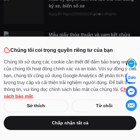
ký xe, biển số xe
Nguyễn Ngọc
25/03/2024
0
4.9Nghìn
Mẫu giấy thỏa thuận và cam kết chừa
đường đi, lối đi chung...
Chúng tôi coi trọng quyền riêng tư của bạn
Nguyễn Ngọc
16/11/2022
0
4.2Nghìn
Chúng tôi sử dụng các cookie cần thiết để đảm bảo trang web
của chúng tôi hoạt động chính xác và an toàn. Với sự đồng ý của
Hợp đồng ủy quyền quản lý kinh doanh
bạn, chúng tôi cũng sử dụng Google Analytics để phân tích lưu
Nguyễn Ngọc
08/08/2022
0
2.7Nghìn
lượng truy cập và cải thiện trải nghiệm người dùng. Để biết thêm
thông tin, vui lòng đọc chính sách bảo mật của chúng tôi.
Chính
sách bảo mật
.
Sở thích
Từ chối
Chấp nhận tất cả