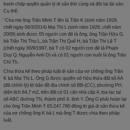
tranh chấp quyền quản lý di sản thờ cúng và đòi lại tài sản.
Cụ thể:
"Cha mẹ ông Trần Minh T tên là Trần K (sinh năm 1929,
chết ngày 06/3/2014) Mai Thị L (sinh năm 1928, chết năm
2009) sinh được 05 người con đẻ là ông, ông Trần Hữu G,
bà Trần Thị Thu L, bà Trần Thị Quế H, bà Trần Thị Lệ T
(chết ngày 30/9/1997, bà T có 02 người con đẻ là Phạm
Duy Q, Nguyễn Anh D) và có 01 người con nuôi là ông Trần
Chí Th.
Chia thừa kế theo pháp luật di sản của vợ chồng ông Trần
K bà Mai Thị L. Ông G được quyền sở hữu thửa đất số AA
(đã chỉnh lý) tờ bản đồ địa chính số BB-(CC), phường PH,
diện tích 84,7 m2, trên đất có 01 căn nhà cấp 4, tọa lạc tại
số ABC đường TN, thành phố X, tỉnh Y. Ông G phải hoàn lại
cho ông Trần Minh T 65.247.780 đồng trị giá di sản thừa kế
của vợ chồng ông K bà L mà ông T được chia theo pháp
luật.