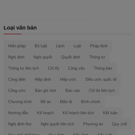
Loại văn bản
Hiến pháp
Bộ luật
Lệnh
Luật
Pháp lệnh
Nghị định
Nghị quyết
Quyết định
Thông tư
Thông tư liên tịch
Chỉ thị
Công văn
Thông báo
Công điện
Hiệp định
Hiệp ước
Điều ước quốc tế
Công ước
Bản ghi nhớ
Báo cáo
Chỉ thị liên tịch
Chương trình
Đề án
Điều lệ
Đính chính
Hướng dẫn
Kế hoạch
Kế hoạch liên tịch
Kết luận
Nghị định thư
Nghị quyết liên tịch
Phương án
Quy chế