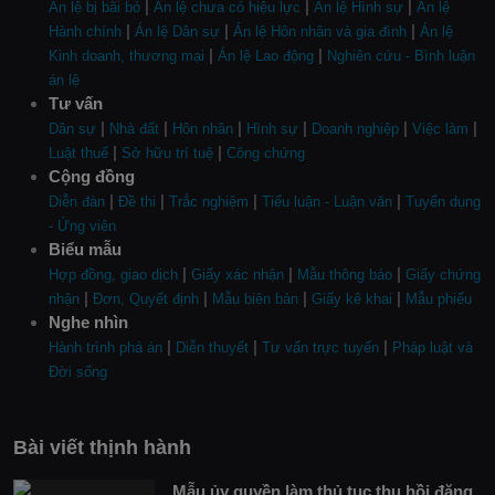
|
|
|
Án lệ bị bãi bỏ
Án lệ chưa có hiệu lực
Án lệ Hình sự
Án lệ
|
|
|
Hành chính
Án lệ Dân sự
Án lệ Hôn nhân và gia đình
Án lệ
|
|
Kinh doanh, thương mại
Án lệ Lao động
Nghiên cứu - Bình luận
án lệ
Tư vấn
|
|
|
|
|
|
Dân sự
Nhà đất
Hôn nhân
Hình sự
Doanh nghiệp
Việc làm
|
|
Luật thuế
Sở hữu trí tuệ
Công chứng
Cộng đồng
|
|
|
|
Diễn đàn
Đề thi
Trắc nghiệm
Tiểu luận - Luận văn
Tuyển dụng
- Ứng viên
Biểu mẫu
|
|
|
Hợp đồng, giao dịch
Giấy xác nhận
Mẫu thông báo
Giấy chứng
|
|
|
|
nhận
Đơn, Quyết định
Mẫu biên bản
Giấy kê khai
Mẫu phiếu
Nghe nhìn
|
|
|
Hành trình phá án
Diễn thuyết
Tư vấn trực tuyến
Pháp luật và
Đời sống
Bài viết thịnh hành
Mẫu ủy quyền làm thủ tục thu hồi đăng