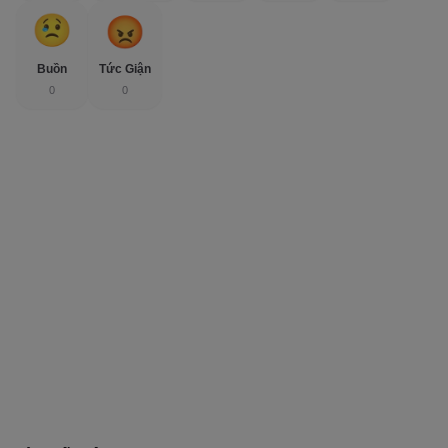
Buồn
Tức Giận
0
0