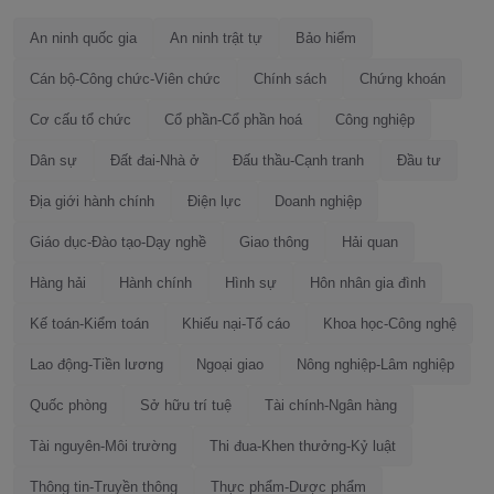
An ninh quốc gia
An ninh trật tự
Bảo hiểm
Cán bộ-Công chức-Viên chức
Chính sách
Chứng khoán
Cơ cấu tổ chức
Cổ phần-Cổ phần hoá
Công nghiệp
Dân sự
Đất đai-Nhà ở
Đấu thầu-Cạnh tranh
Đầu tư
Địa giới hành chính
Điện lực
Doanh nghiệp
Giáo dục-Đào tạo-Dạy nghề
Giao thông
Hải quan
Hàng hải
Hành chính
Hình sự
Hôn nhân gia đình
Kế toán-Kiểm toán
Khiếu nại-Tố cáo
Khoa học-Công nghệ
Lao động-Tiền lương
Ngoại giao
Nông nghiệp-Lâm nghiệp
Quốc phòng
Sở hữu trí tuệ
Tài chính-Ngân hàng
Tài nguyên-Môi trường
Thi đua-Khen thưởng-Kỷ luật
Thông tin-Truyền thông
Thực phẩm-Dược phẩm