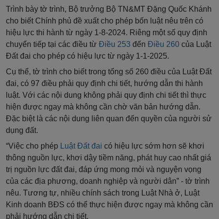
Trình bày tờ trình, Bộ trưởng Bộ TN&MT Đặng Quốc Khánh
cho biết Chính phủ đề xuất cho phép bốn luật nêu trên có
hiệu lực thi hành từ ngày 1-8-2024. Riêng một số quy định
chuyển tiếp tại các điều từ
Điều 253
đến
Điều 260
của Luật
Đất đai cho phép có hiệu lực từ ngày 1-1-2025.
Cụ thể, tờ trình cho biết trong tổng số 260 điều của Luật Đất
đai, có 97 điều phải quy định chi tiết, hướng dẫn thi hành
luật. Với các nội dung không phải quy định chi tiết thì thực
hiện được ngay mà không cần chờ văn bản hướng dẫn.
Đặc biệt là các nội dung liên quan đến quyền của người sử
dụng đất.
“Việc cho phép
Luật Đất đai
có hiệu lực sớm hơn sẽ khơi
thông nguồn lực, khơi dậy tiềm năng, phát huy cao nhất giá
trị nguồn lực đất đai, đáp ứng mong mỏi và nguyện vọng
của các địa phương, doanh nghiệp và người dân” - tờ trình
nêu. Tương tự, nhiều chính sách trong Luật Nhà ở, Luật
Kinh doanh BĐS có thể thực hiện được ngay mà không cần
phải hướng dẫn chi tiết.