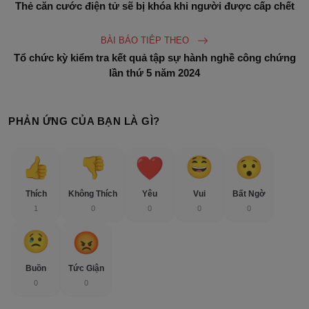
Thẻ căn cước điện tử sẽ bị khóa khi người được cấp chết
BÀI BÁO TIÊP THEO
Tổ chức kỳ kiểm tra kết quả tập sự hành nghề công chứng
lần thứ 5 năm 2024
PHẢN ỨNG CỦA BẠN LÀ GÌ?
Thích
Không Thích
Yêu
Vui
Bất Ngờ
1
0
0
0
0
Buồn
Tức Giận
0
0