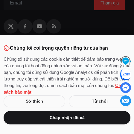
Tham gia
Danh mục
Chúng tôi coi trọng quyền riêng tư của bạn
Văn bản
Chúng tôi sử dụng các cookie cần thiết để đảm bảo trang web
|
|
|
|
Văn bản luật
Văn bản UBND
Công văn
Văn bản hợp nhất
Quy
của chúng tôi hoạt động chính xác và an toàn. Với sự đồng ý của
|
|
chuẩn Việt Nam
Tiêu chuẩn Việt Nam
Dự thảo
bạn, chúng tôi cũng sử dụng Google Analytics để phân tích lưu
Tin tức
lượng truy cập và cải thiện trải nghiệm người dùng. Để biết thêm
|
|
|
Bản tin
Chính sách nổi bật
Tin Văn bản Pháp luật
Sự kiện
thông tin, vui lòng đọc chính sách bảo mật của chúng tôi.
Chính
Án lệ
sách bảo mật
.
|
|
|
Án lệ bị bãi bỏ
Án lệ chưa có hiệu lực
Án lệ Hình sự
Án lệ
Sở thích
Từ chối
|
|
|
Hành chính
Án lệ Dân sự
Án lệ Hôn nhân và gia đình
Án lệ
|
|
Kinh doanh, thương mại
Án lệ Lao động
Nghiên cứu - Bình luận
án lệ
Chấp nhận tất cả
Tư vấn
|
|
|
|
|
|
Dân sự
Nhà đất
Hôn nhân
Hình sự
Doanh nghiệp
Việc làm