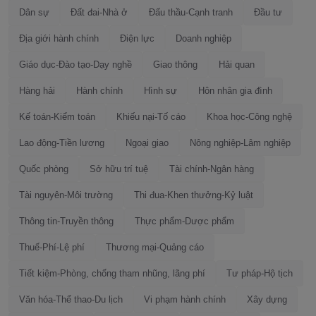
Dân sự
Đất đai-Nhà ở
Đấu thầu-Cạnh tranh
Đầu tư
Địa giới hành chính
Điện lực
Doanh nghiệp
Giáo dục-Đào tạo-Dạy nghề
Giao thông
Hải quan
Hàng hải
Hành chính
Hình sự
Hôn nhân gia đình
Kế toán-Kiểm toán
Khiếu nại-Tố cáo
Khoa học-Công nghệ
Lao động-Tiền lương
Ngoại giao
Nông nghiệp-Lâm nghiệp
Quốc phòng
Sở hữu trí tuệ
Tài chính-Ngân hàng
Tài nguyên-Môi trường
Thi đua-Khen thưởng-Kỷ luật
Thông tin-Truyền thông
Thực phẩm-Dược phẩm
Thuế-Phí-Lệ phí
Thương mại-Quảng cáo
Tiết kiệm-Phòng, chống tham nhũng, lãng phí
Tư pháp-Hộ tịch
Văn hóa-Thể thao-Du lịch
Vi phạm hành chính
Xây dựng