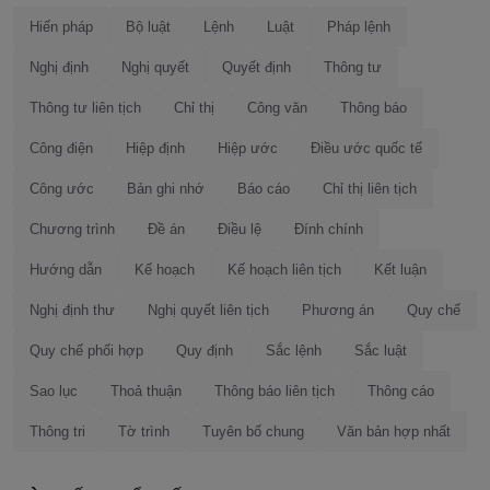
Hiến pháp
Bộ luật
Lệnh
Luật
Pháp lệnh
Nghị định
Nghị quyết
Quyết định
Thông tư
Thông tư liên tịch
Chỉ thị
Công văn
Thông báo
Công điện
Hiệp định
Hiệp ước
Điều ước quốc tế
Công ước
Bản ghi nhớ
Báo cáo
Chỉ thị liên tịch
Chương trình
Đề án
Điều lệ
Đính chính
Hướng dẫn
Kế hoạch
Kế hoạch liên tịch
Kết luận
Nghị định thư
Nghị quyết liên tịch
Phương án
Quy chế
Quy chế phối hợp
Quy định
Sắc lệnh
Sắc luật
Sao lục
Thoả thuận
Thông báo liên tịch
Thông cáo
Thông tri
Tờ trình
Tuyên bố chung
Văn bản hợp nhất