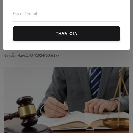
THAM GIA
12 Đối tượng được hưởng chính sách hỗ trợ về nhà ở
x...
Nguyễn Ngọc
17/07/2024
0
177