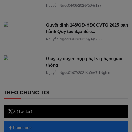
Nguyễn Ngọc
04/06/2026
0
137
Quyết định 148/QĐ-HĐCCVTQ 2025 ban
hành Quy tắc đạo đức...
Nguyễn Ngọc
30/03/2025
0
783
Giấy ủy quyền nộp phạt vi phạm giao
thông
Nguyễn Ngọc
01/07/2021
0
7.1Nghìn
THEO CHÚNG TÔI
X (Twitter)
Facebook