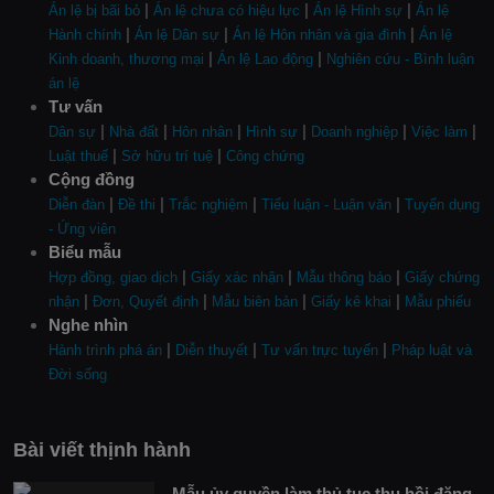
|
|
|
Án lệ bị bãi bỏ
Án lệ chưa có hiệu lực
Án lệ Hình sự
Án lệ
|
|
|
Hành chính
Án lệ Dân sự
Án lệ Hôn nhân và gia đình
Án lệ
|
|
Kinh doanh, thương mại
Án lệ Lao động
Nghiên cứu - Bình luận
án lệ
Tư vấn
|
|
|
|
|
|
Dân sự
Nhà đất
Hôn nhân
Hình sự
Doanh nghiệp
Việc làm
|
|
Luật thuế
Sở hữu trí tuệ
Công chứng
Cộng đồng
|
|
|
|
Diễn đàn
Đề thi
Trắc nghiệm
Tiểu luận - Luận văn
Tuyển dụng
- Ứng viên
Biểu mẫu
|
|
|
Hợp đồng, giao dịch
Giấy xác nhận
Mẫu thông báo
Giấy chứng
|
|
|
|
nhận
Đơn, Quyết định
Mẫu biên bản
Giấy kê khai
Mẫu phiếu
Nghe nhìn
|
|
|
Hành trình phá án
Diễn thuyết
Tư vấn trực tuyến
Pháp luật và
Đời sống
Bài viết thịnh hành
Mẫu ủy quyền làm thủ tục thu hồi đăng