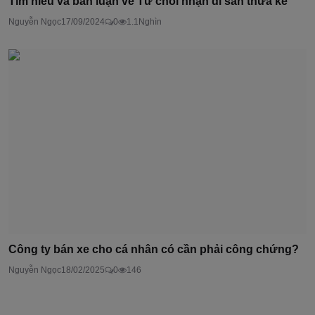
Tìm hiểu và bàn luận về Từ chối nhận di sản thừa kế
Nguyễn Ngọc
17/09/2024
0
1.1Nghìn
Công ty bán xe cho cá nhân có cần phải công chứng?
Nguyễn Ngọc
18/02/2025
0
146