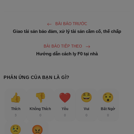
BÀI BÁO TRƯỚC
Giao tài sản bảo đảm, xử lý tài sản cầm cố, thế chấp
BÀI BÁO TIÊP THEO
Hướng dẫn cách ly F0 tại nhà
PHẢN ỨNG CỦA BẠN LÀ GÌ?
Thích
Không Thích
Yêu
Vui
Bất Ngờ
3
0
0
0
0