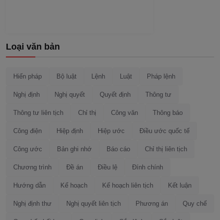
Loại văn bản
Hiến pháp
Bộ luật
Lệnh
Luật
Pháp lệnh
Nghị định
Nghị quyết
Quyết định
Thông tư
Thông tư liên tịch
Chỉ thị
Công văn
Thông báo
Công điện
Hiệp định
Hiệp ước
Điều ước quốc tế
Công ước
Bản ghi nhớ
Báo cáo
Chỉ thị liên tịch
Chương trình
Đề án
Điều lệ
Đính chính
Hướng dẫn
Kế hoạch
Kế hoạch liên tịch
Kết luận
Nghị định thư
Nghị quyết liên tịch
Phương án
Quy chế