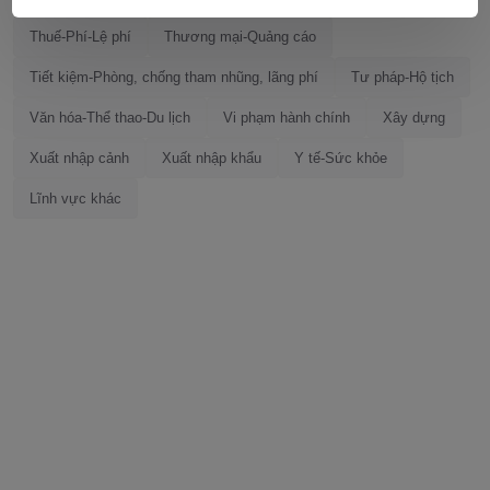
Thuế-Phí-Lệ phí
Thương mại-Quảng cáo
Tiết kiệm-Phòng, chống tham nhũng, lãng phí
Tư pháp-Hộ tịch
Văn hóa-Thể thao-Du lịch
Vi phạm hành chính
Xây dựng
Xuất nhập cảnh
Xuất nhập khẩu
Y tế-Sức khỏe
Lĩnh vực khác