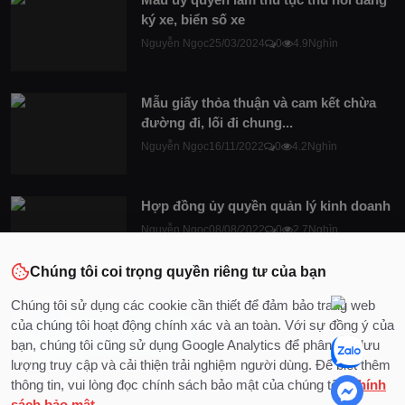
ký xe, biển số xe
Nguyễn Ngọc
25/03/2024
0
4.9Nghìn
Mẫu giấy thỏa thuận và cam kết chừa
đường đi, lối đi chung...
Nguyễn Ngọc
16/11/2022
0
4.2Nghìn
Hợp đồng ủy quyền quản lý kinh doanh
Nguyễn Ngọc
08/08/2022
0
2.7Nghìn
Chúng tôi coi trọng quyền riêng tư của bạn
Chúng tôi sử dụng các cookie cần thiết để đảm bảo trang web
của chúng tôi hoạt động chính xác và an toàn. Với sự đồng ý của
bạn, chúng tôi cũng sử dụng Google Analytics để phân tích lưu
lượng truy cập và cải thiện trải nghiệm người dùng. Để biết thêm
thông tin, vui lòng đọc chính sách bảo mật của chúng tôi.
Chính
sách bảo mật
.