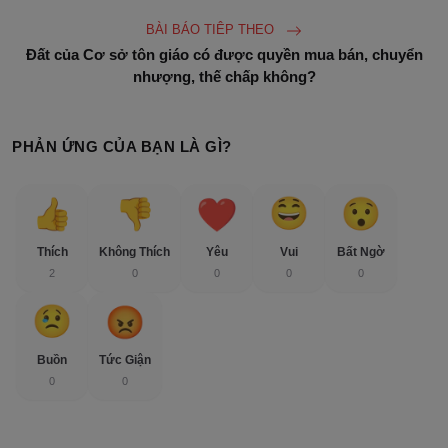
BÀI BÁO TIÊP THEO
Đất của Cơ sở tôn giáo có được quyền mua bán, chuyển
nhượng, thế chấp không?
PHẢN ỨNG CỦA BẠN LÀ GÌ?
Thích
Không Thích
Yêu
Vui
Bất Ngờ
2
0
0
0
0
Buồn
Tức Giận
0
0