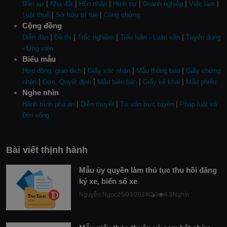
|
|
|
|
|
|
Dân sự
Nhà đất
Hôn nhân
Hình sự
Doanh nghiệp
Việc làm
|
|
Luật thuế
Sở hữu trí tuệ
Công chứng
Cộng đồng
|
|
|
|
Diễn đàn
Đề thi
Trắc nghiệm
Tiểu luận - Luận văn
Tuyển dụng
- Ứng viên
Biểu mẫu
|
|
|
Hợp đồng, giao dịch
Giấy xác nhận
Mẫu thông báo
Giấy chứng
|
|
|
|
nhận
Đơn, Quyết định
Mẫu biên bản
Giấy kê khai
Mẫu phiếu
Nghe nhìn
|
|
|
Hành trình phá án
Diễn thuyết
Tư vấn trực tuyến
Pháp luật và
Đời sống
Bài viết thịnh hành
Mẫu ủy quyền làm thủ tục thu hồi đăng
ký xe, biển số xe
Nguyễn Ngọc
25/03/2024
0
4.9Nghìn