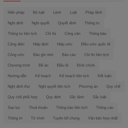
Hiến pháp
Bộ luật
Lệnh
Luật
Pháp lệnh
Nghị định
Nghị quyết
Quyết định
Thông tư
Thông tư liên tịch
Chỉ thị
Công văn
Thông báo
Công điện
Hiệp định
Hiệp ước
Điều ước quốc tế
Công ước
Bản ghi nhớ
Báo cáo
Chỉ thị liên tịch
Chương trình
Đề án
Điều lệ
Đính chính
Hướng dẫn
Kế hoạch
Kế hoạch liên tịch
Kết luận
Nghị định thư
Nghị quyết liên tịch
Phương án
Quy chế
Quy chế phối hợp
Quy định
Sắc lệnh
Sắc luật
Sao lục
Thoả thuận
Thông báo liên tịch
Thông cáo
Thông tri
Tờ trình
Tuyên bố chung
Văn bản hợp nhất