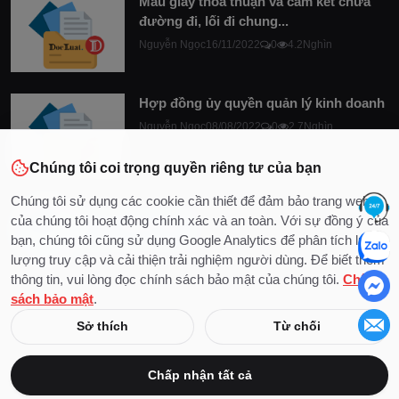
Mẫu giấy thỏa thuận và cam kết chừa
đường đi, lối đi chung...
Nguyễn Ngọc
16/11/2022
0
4.2Nghìn
Hợp đồng ủy quyền quản lý kinh doanh
Nguyễn Ngọc
08/08/2022
0
2.7Nghìn
Chúng tôi coi trọng quyền riêng tư của bạn
Chúng tôi sử dụng các cookie cần thiết để đảm bảo trang web
của chúng tôi hoạt động chính xác và an toàn. Với sự đồng ý của
bạn, chúng tôi cũng sử dụng Google Analytics để phân tích lưu
lượng truy cập và cải thiện trải nghiệm người dùng. Để biết thêm
thông tin, vui lòng đọc chính sách bảo mật của chúng tôi.
Chính
sách bảo mật
.
© 2020 - 2026 Bản quyền thuộc về DocLuat
Sở thích
Từ chối
Liên hệ
Điều khoản & Điều kiện
Chính sách bảo mật
Chấp nhận tất cả