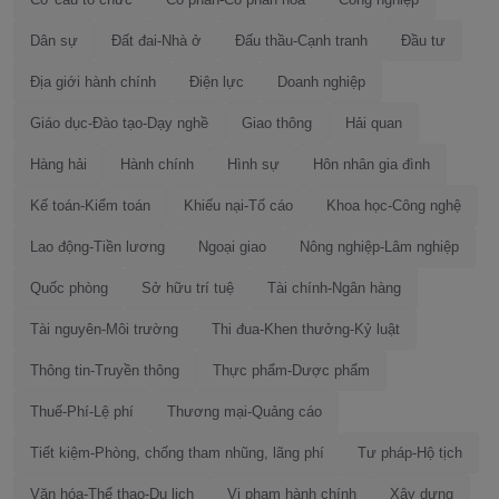
Dân sự
Đất đai-Nhà ở
Đấu thầu-Cạnh tranh
Đầu tư
Địa giới hành chính
Điện lực
Doanh nghiệp
Giáo dục-Đào tạo-Dạy nghề
Giao thông
Hải quan
Hàng hải
Hành chính
Hình sự
Hôn nhân gia đình
Kế toán-Kiểm toán
Khiếu nại-Tố cáo
Khoa học-Công nghệ
Lao động-Tiền lương
Ngoại giao
Nông nghiệp-Lâm nghiệp
Quốc phòng
Sở hữu trí tuệ
Tài chính-Ngân hàng
Tài nguyên-Môi trường
Thi đua-Khen thưởng-Kỷ luật
Thông tin-Truyền thông
Thực phẩm-Dược phẩm
Thuế-Phí-Lệ phí
Thương mại-Quảng cáo
Tiết kiệm-Phòng, chống tham nhũng, lãng phí
Tư pháp-Hộ tịch
Văn hóa-Thể thao-Du lịch
Vi phạm hành chính
Xây dựng