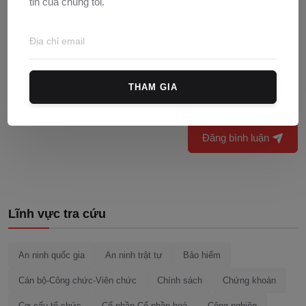
tin của chúng tôi.
THAM GIA
Đăng bình luận
Lĩnh vực tra cứu
An ninh quốc gia
An ninh trật tự
Bảo hiểm
Cán bộ-Công chức-Viên chức
Chính sách
Chứng khoán
Cơ cấu tổ chức
Cổ phần-Cổ phần hoá
Công nghiệp