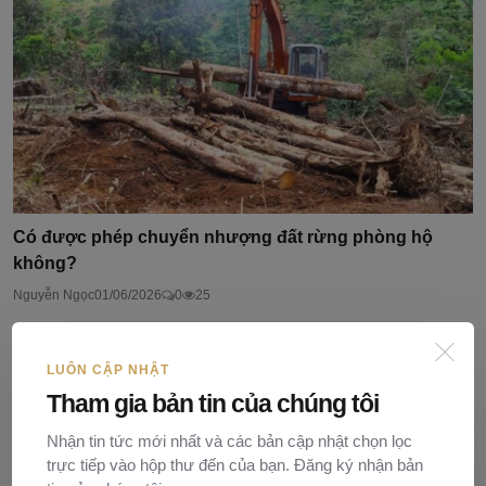
Có được phép chuyển nhượng đất rừng phòng hộ
không?
Nguyễn Ngọc
01/06/2026
0
25
LUÔN CẬP NHẬT
Bình luận (
0
)
Tham gia bản tin của chúng tôi
Nhận tin tức mới nhất và các bản cập nhật chọn lọc
trực tiếp vào hộp thư đến của bạn. Đăng ký nhận bản