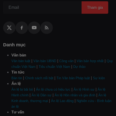
Tham gia
Danh mục
Văn bản
|
|
|
|
Văn bản luật
Văn bản UBND
Công văn
Văn bản hợp nhất
Quy
|
|
chuẩn Việt Nam
Tiêu chuẩn Việt Nam
Dự thảo
Tin tức
|
|
|
Bản tin
Chính sách nổi bật
Tin Văn bản Pháp luật
Sự kiện
Án lệ
|
|
|
Án lệ bị bãi bỏ
Án lệ chưa có hiệu lực
Án lệ Hình sự
Án lệ
|
|
|
Hành chính
Án lệ Dân sự
Án lệ Hôn nhân và gia đình
Án lệ
|
|
Kinh doanh, thương mại
Án lệ Lao động
Nghiên cứu - Bình luận
án lệ
Tư vấn