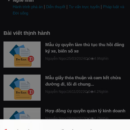
Nghe nhìn
|
|
|
Hành trình phá án
Diễn thuyết
Tư vấn trực tuyến
Pháp luật và
Đời sống
Bài viết thịnh hành
Mẫu ủy quyền làm thủ tục thu hồi đăng
ký xe, biển số xe
Nguyễn Ngọc
25/03/2024
0
4.9Nghìn
Mẫu giấy thỏa thuận và cam kết chừa
đường đi, lối đi chung...
Nguyễn Ngọc
16/11/2022
0
4.2Nghìn
Hợp đồng ủy quyền quản lý kinh doanh
Nguyễn Ngọc
08/08/2022
0
2.7Nghìn