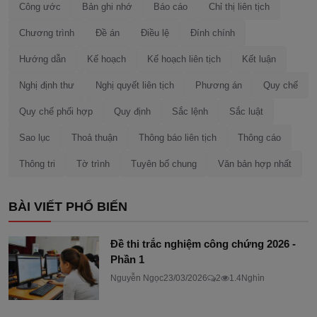
Công ước
Bản ghi nhớ
Báo cáo
Chỉ thị liên tịch
Chương trình
Đề án
Điều lệ
Đính chính
Hướng dẫn
Kế hoạch
Kế hoạch liên tịch
Kết luận
Nghị định thư
Nghị quyết liên tịch
Phương án
Quy chế
Quy chế phối hợp
Quy định
Sắc lệnh
Sắc luật
Sao lục
Thoả thuận
Thông báo liên tịch
Thông cáo
Thông tri
Tờ trình
Tuyên bố chung
Văn bản hợp nhất
BÀI VIẾT PHỔ BIẾN
Đề thi trắc nghiệm công chứng 2026 -
Phần 1
Nguyễn Ngọc
23/03/2026
2
1.4Nghìn