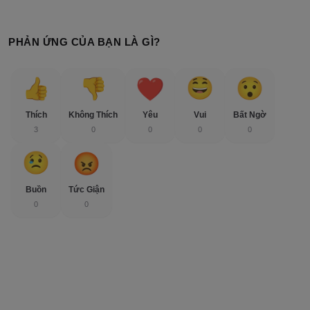
PHẢN ỨNG CỦA BẠN LÀ GÌ?
Thích
Không Thích
Yêu
Vui
Bất Ngờ
3
0
0
0
0
Buồn
Tức Giận
0
0