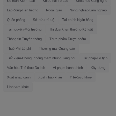
Kế toán-Kiểm toán
Khiếu nại-Tố cáo
Khoa học-Công nghệ
Lao động-Tiền lương
Ngoại giao
Nông nghiệp-Lâm nghiệp
Quốc phòng
Sở hữu trí tuệ
Tài chính-Ngân hàng
Tài nguyên-Môi trường
Thi đua-Khen thưởng-Kỷ luật
Thông tin-Truyền thông
Thực phẩm-Dược phẩm
Thuế-Phí-Lệ phí
Thương mại-Quảng cáo
Tiết kiệm-Phòng, chống tham nhũng, lãng phí
Tư pháp-Hộ tịch
Văn hóa-Thể thao-Du lịch
Vi phạm hành chính
Xây dựng
Xuất nhập cảnh
Xuất nhập khẩu
Y tế-Sức khỏe
Lĩnh vực khác