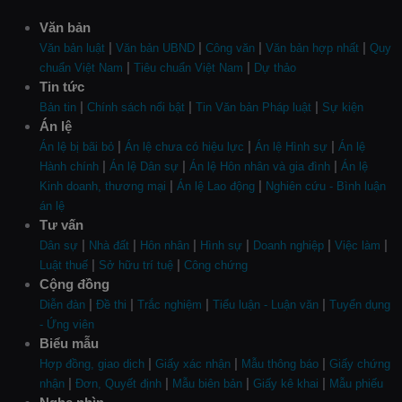
Văn bản
|
|
|
|
Văn bản luật
Văn bản UBND
Công văn
Văn bản hợp nhất
Quy
|
|
chuẩn Việt Nam
Tiêu chuẩn Việt Nam
Dự thảo
Tin tức
|
|
|
Bản tin
Chính sách nổi bật
Tin Văn bản Pháp luật
Sự kiện
Án lệ
|
|
|
Án lệ bị bãi bỏ
Án lệ chưa có hiệu lực
Án lệ Hình sự
Án lệ
|
|
|
Hành chính
Án lệ Dân sự
Án lệ Hôn nhân và gia đình
Án lệ
|
|
Kinh doanh, thương mại
Án lệ Lao động
Nghiên cứu - Bình luận
án lệ
Tư vấn
|
|
|
|
|
|
Dân sự
Nhà đất
Hôn nhân
Hình sự
Doanh nghiệp
Việc làm
|
|
Luật thuế
Sở hữu trí tuệ
Công chứng
Cộng đồng
|
|
|
|
Diễn đàn
Đề thi
Trắc nghiệm
Tiểu luận - Luận văn
Tuyển dụng
- Ứng viên
Biểu mẫu
|
|
|
Hợp đồng, giao dịch
Giấy xác nhận
Mẫu thông báo
Giấy chứng
|
|
|
|
nhận
Đơn, Quyết định
Mẫu biên bản
Giấy kê khai
Mẫu phiếu