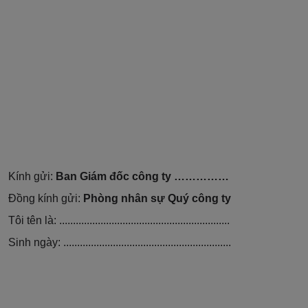
Kính gửi:
Ban Giám đốc công ty
……………
Đồng kính gửi:
Phòng nhân sự Quý công ty
Tôi tên là: ..............................................................
Sinh ngày: .............................................................