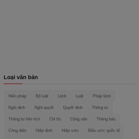
Loại văn bản
Hiến pháp
Bộ luật
Lệnh
Luật
Pháp lệnh
Nghị định
Nghị quyết
Quyết định
Thông tư
Thông tư liên tịch
Chỉ thị
Công văn
Thông báo
Công điện
Hiệp định
Hiệp ước
Điều ước quốc tế