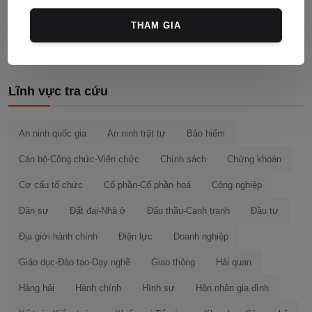
Đăng bình luận
THAM GIA
Lĩnh vực tra cứu
An ninh quốc gia
An ninh trật tự
Bảo hiểm
Cán bộ-Công chức-Viên chức
Chính sách
Chứng khoán
Cơ cấu tổ chức
Cổ phần-Cổ phần hoá
Công nghiệp
Dân sự
Đất đai-Nhà ở
Đấu thầu-Cạnh tranh
Đầu tư
Địa giới hành chính
Điện lực
Doanh nghiệp
Giáo dục-Đào tạo-Dạy nghề
Giao thông
Hải quan
Hàng hải
Hành chính
Hình sự
Hôn nhân gia đình