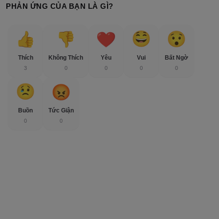
PHẢN ỨNG CỦA BẠN LÀ GÌ?
Thích
Không Thích
Yêu
Vui
Bất Ngờ
3
0
0
0
0
Buồn
Tức Giận
0
0