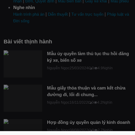
|
|
|
|
nhận
Đơn, Quyết định
Mẫu biên bản
Giấy kê khai
Mẫu phiếu
Nghe nhìn
|
|
|
Hành trình phá án
Diễn thuyết
Tư vấn trực tuyến
Pháp luật và
Đời sống
Bài viết thịnh hành
Mẫu ủy quyền làm thủ tục thu hồi đăng
ký xe, biển số xe
Nguyễn Ngọc
25/03/2024
0
4.9Nghìn
Mẫu giấy thỏa thuận và cam kết chừa
đường đi, lối đi chung...
Nguyễn Ngọc
16/11/2022
0
4.2Nghìn
Hợp đồng ủy quyền quản lý kinh doanh
Nguyễn Ngọc
08/08/2022
0
2.7Nghìn