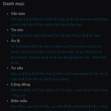
Danh mục
Văn bản
|
|
|
|
Văn bản luật
Văn bản UBND
Công văn
Văn bản hợp nhất
Quy
|
|
chuẩn Việt Nam
Tiêu chuẩn Việt Nam
Dự thảo
Tin tức
|
|
|
Bản tin
Chính sách nổi bật
Tin Văn bản Pháp luật
Sự kiện
Án lệ
|
|
|
Án lệ bị bãi bỏ
Án lệ chưa có hiệu lực
Án lệ Hình sự
Án lệ
|
|
|
Hành chính
Án lệ Dân sự
Án lệ Hôn nhân và gia đình
Án lệ
|
|
Kinh doanh, thương mại
Án lệ Lao động
Nghiên cứu - Bình luận
án lệ
Tư vấn
|
|
|
|
|
|
Dân sự
Nhà đất
Hôn nhân
Hình sự
Doanh nghiệp
Việc làm
|
|
Luật thuế
Sở hữu trí tuệ
Công chứng
Cộng đồng
|
|
|
|
Diễn đàn
Đề thi
Trắc nghiệm
Tiểu luận - Luận văn
Tuyển dụng
- Ứng viên
Biểu mẫu
|
|
|
Hợp đồng, giao dịch
Giấy xác nhận
Mẫu thông báo
Giấy chứng