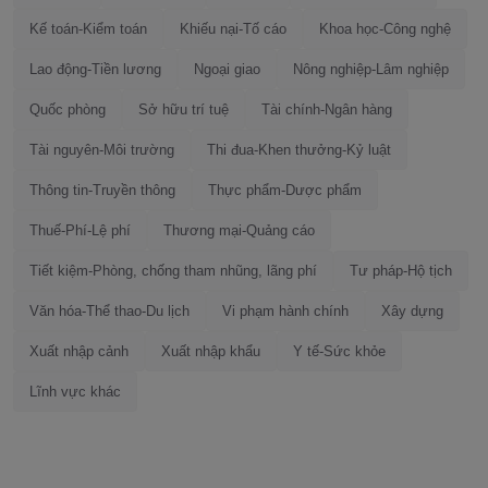
Kế toán-Kiểm toán
Khiếu nại-Tố cáo
Khoa học-Công nghệ
Lao động-Tiền lương
Ngoại giao
Nông nghiệp-Lâm nghiệp
Quốc phòng
Sở hữu trí tuệ
Tài chính-Ngân hàng
Tài nguyên-Môi trường
Thi đua-Khen thưởng-Kỷ luật
Thông tin-Truyền thông
Thực phẩm-Dược phẩm
Thuế-Phí-Lệ phí
Thương mại-Quảng cáo
Tiết kiệm-Phòng, chống tham nhũng, lãng phí
Tư pháp-Hộ tịch
Văn hóa-Thể thao-Du lịch
Vi phạm hành chính
Xây dựng
Xuất nhập cảnh
Xuất nhập khẩu
Y tế-Sức khỏe
Lĩnh vực khác