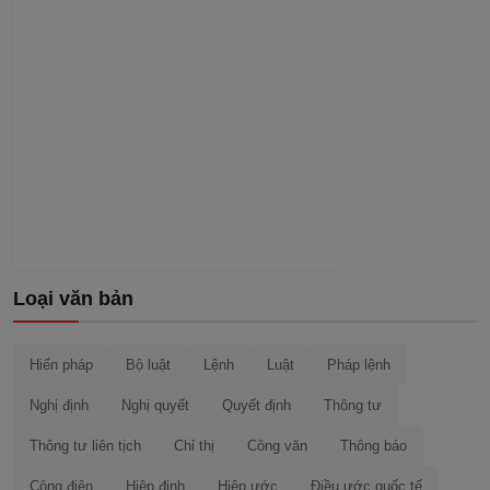
Loại văn bản
Hiến pháp
Bộ luật
Lệnh
Luật
Pháp lệnh
Nghị định
Nghị quyết
Quyết định
Thông tư
Thông tư liên tịch
Chỉ thị
Công văn
Thông báo
Công điện
Hiệp định
Hiệp ước
Điều ước quốc tế