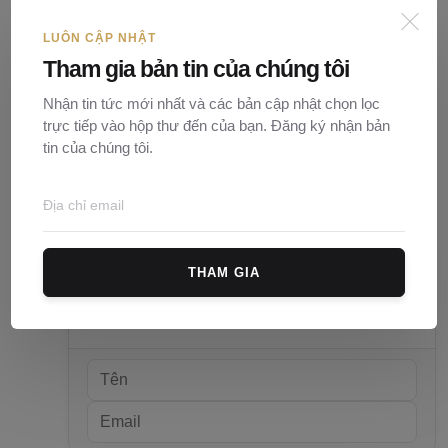
LUÔN CẬP NHẬT
Tham gia bản tin của chúng tôi
Quy định về trình tự, thủ tục bồi thường, hỗ trợ, tá...
Nhận tin tức mới nhất và các bản cập nhật chọn lọc
Nguyễn Ngọc
15/08/2024
0
77
trực tiếp vào hộp thư đến của bạn. Đăng ký nhận bản
tin của chúng tôi.
Bình luận (
0
)
THAM GIA