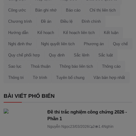
Công ước
Bản ghi nhớ
Báo cáo
Chỉ thị liên tịch
Chương trình
Đề án
Điều lệ
Đính chính
Hướng dẫn
Kế hoạch
Kế hoạch liên tịch
Kết luận
Nghị định thư
Nghị quyết liên tịch
Phương án
Quy chế
Quy chế phối hợp
Quy định
Sắc lệnh
Sắc luật
Sao lục
Thoả thuận
Thông báo liên tịch
Thông cáo
Thông tri
Tờ trình
Tuyên bố chung
Văn bản hợp nhất
BÀI VIẾT PHỔ BIẾN
Đề thi trắc nghiệm công chứng 2026 -
Phần 1
Nguyễn Ngọc
23/03/2026
2
1.4Nghìn