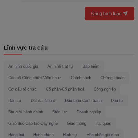
Đăng bình luận
Lĩnh vực tra cứu
An ninh quốc gia
An ninh trật tự
Bảo hiểm
Cán bộ-Công chức-Viên chức
Chính sách
Chứng khoán
Cơ cấu tổ chức
Cổ phần-Cổ phần hoá
Công nghiệp
Dân sự
Đất đai-Nhà ở
Đấu thầu-Cạnh tranh
Đầu tư
Địa giới hành chính
Điện lực
Doanh nghiệp
Giáo dục-Đào tạo-Dạy nghề
Giao thông
Hải quan
Hàng hải
Hành chính
Hình sự
Hôn nhân gia đình