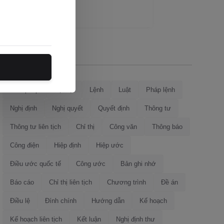
Loại văn bản
Hiến pháp
Bộ luật
Lệnh
Luật
Pháp lệnh
Nghị định
Nghị quyết
Quyết định
Thông tư
Thông tư liên tịch
Chỉ thị
Công văn
Thông báo
Công điện
Hiệp định
Hiệp ước
Điều ước quốc tế
Công ước
Bản ghi nhớ
Báo cáo
Chỉ thị liên tịch
Chương trình
Đề án
Điều lệ
Đính chính
Hướng dẫn
Kế hoạch
Kế hoạch liên tịch
Kết luận
Nghị định thư