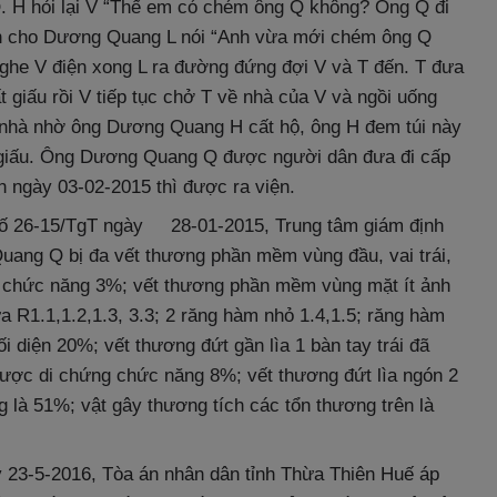
 Q. H hỏi lại V “Thế em có chém ông Q không? Ông Q đi
điện cho Dương Quang L nói “Anh vừa mới chém ông Q
Nghe V điện xong L ra đường đứng đợi V và T đến. T đưa
t giấu rồi V tiếp tục chở T về nhà của V và ngồi uống
về nhà nhờ ông Dương Quang H cất hộ, ông H đem túi này
 giấu. Ông Dương Quang Q được người dân đưa đi cấp
n ngày 03-02-2015 thì được ra viện.
 số 26-15/TgT ngày 28-01-2015, Trung tâm giám định
uang Q bị đa vết thương phần mềm vùng đầu, vai trái,
ởng chức năng 3%; vết thương phần mềm vùng mặt ít ảnh
R1.1,1.2,1.3, 3.3; 2 răng hàm nhỏ 1.4,1.5; răng hàm
ối diện 20%; vết thương đứt gần lìa 1 bàn tay trái đã
á được di chứng chức năng 8%; vết thương đứt lìa ngón 2
g là 51%; vật gây thương tích các tổn thương trên là
 23-5-2016, Tòa án nhân dân tỉnh Thừa Thiên Huế áp