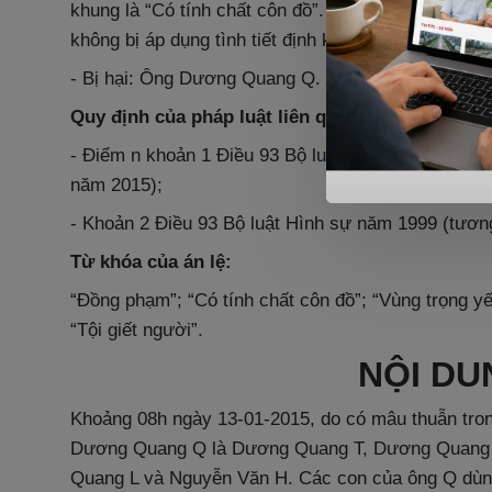
khung là “Có tính chất côn đồ”. Người xúi giục bị t
không bị áp dụng tình tiết định khung “Có tính chất 
- Bị hại: Ông Dương Quang Q.
Quy định của pháp luật liên quan đến án lệ:
- Điểm n khoản 1 Điều 93 Bộ luật Hình sự năm 199
năm 2015);
- Khoản 2 Điều 93 Bộ luật Hình sự năm 1999 (tươn
Từ khóa của án lệ:
“Đồng phạm”; “Có tính chất côn đồ”; “Vùng trọng yế
“Tội giết người”.
NỘI DU
Khoảng 08h ngày 13-01-2015, do có mâu thuẫn tron
Dương Quang Q là Dương Quang T, Dương Quang
Quang L và Nguyễn Văn H. Các con của ông Q dùn