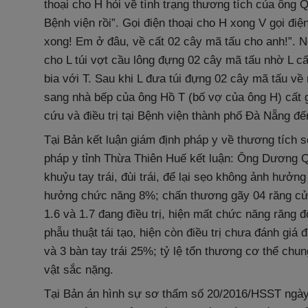
thoại cho H hỏi về tình trạng thương tích của ông
Bệnh viện rồi”. Gọi điện thoại cho H xong V gọi 
xong! Em ở đâu, về cất 02 cây mã tấu cho anh!”. 
cho L túi vợt cầu lông đựng 02 cây mã tấu nhờ L cấ
bia với T. Sau khi L đưa túi đựng 02 cây mã tấu 
sang nhà bếp của ông Hồ T (bố vợ của ông H) cất
cứu và điều trị tại Bệnh viện thành phố Đà Nẵng đế
Tại Bản kết luận giám định pháp y về thương tích
pháp y tỉnh Thừa Thiên Huế kết luận: Ông Dương Q
khuỷu tay trái, đùi trái, để lại sẹo không ảnh hư
hưởng chức năng 8%; chấn thương gãy 04 răng cửa 
1.6 và 1.7 đang điều trị, hiện mất chức năng răng đ
phẫu thuật tái tạo, hiện còn điều trị chưa đánh gi
và 3 bàn tay trái 25%; tỷ lệ tổn thương cơ thể chun
vật sắc nặng.
Tại Bản án hình sự sơ thẩm số 20/2016/HSST ngày