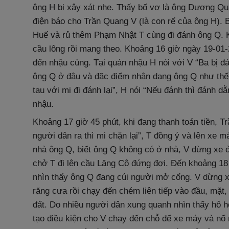
ông H bị xây xát nhẹ. Thấy bố vợ là ông Dương Q
điện báo cho Trần Quang V (là con rể của ông H). B
Huế và rủ thêm Phạm Nhật T cùng đi đánh ông Q. Kh
cầu lông rồi mang theo. Khoảng 16 giờ ngày 19-01-
đến nhậu cùng. Tại quán nhậu H nói với V “Ba bị đá
ông Q ở đâu và đặc điểm nhận dạng ông Q như thế 
tau với mi đi đánh lại”, H nói “Nếu đánh thì đánh dằ
nhậu.
Khoảng 17 giờ 45 phút, khi đang thanh toán tiền, 
người dân ra thì mi chặn lại”, T đồng ý và lên xe
nhà ông Q, biết ông Q không có ở nhà, V dừng xe ở 
chở T đi lên cầu Lăng Cô đứng đợi. Đến khoảng 18
nhìn thấy ông Q đang cúi người mở cổng. V dừng xe
răng cưa rồi chạy đến chém liên tiếp vào đầu, mặt
đất. Do nhiều người dân xung quanh nhìn thấy hô 
tạo điều kiện cho V chạy đến chỗ để xe máy và nổ 