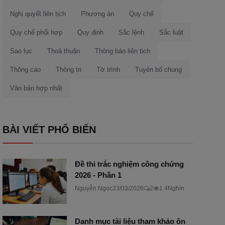
Nghị quyết liên tịch
Phương án
Quy chế
Quy chế phối hợp
Quy định
Sắc lệnh
Sắc luật
Sao lục
Thoả thuận
Thông báo liên tịch
Thông cáo
Thông tri
Tờ trình
Tuyên bố chung
Văn bản hợp nhất
BÀI VIẾT PHỔ BIẾN
Đề thi trắc nghiệm công chứng
2026 - Phần 1
Nguyễn Ngọc
23/03/2026
2
1.4Nghìn
Danh mục tài liệu tham khảo ôn