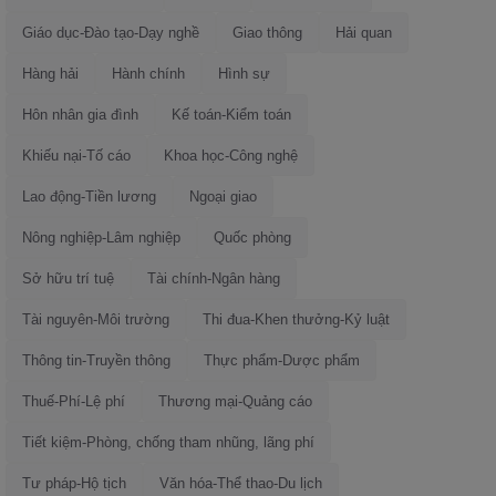
Giáo dục-Đào tạo-Dạy nghề
Giao thông
Hải quan
Hàng hải
Hành chính
Hình sự
Hôn nhân gia đình
Kế toán-Kiểm toán
Khiếu nại-Tố cáo
Khoa học-Công nghệ
Lao động-Tiền lương
Ngoại giao
Nông nghiệp-Lâm nghiệp
Quốc phòng
Sở hữu trí tuệ
Tài chính-Ngân hàng
Tài nguyên-Môi trường
Thi đua-Khen thưởng-Kỷ luật
Thông tin-Truyền thông
Thực phẩm-Dược phẩm
Thuế-Phí-Lệ phí
Thương mại-Quảng cáo
Tiết kiệm-Phòng, chống tham nhũng, lãng phí
Tư pháp-Hộ tịch
Văn hóa-Thể thao-Du lịch