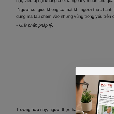
hại; việc bị hại không chết là ngoài ý muốn chủ q
Người xúi giục không có mặt khi người thực hành t
dụng mã tấu chém vào những vùng trọng yếu trên c
-
Giải pháp pháp lý:
Trường hợp này, người thực hành phải bị truy cứu tr