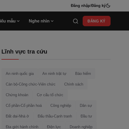
Đăng nhập
/
Đăng ký
iểu mẫu
Nghe nhìn
ĐĂNG KÝ
Lĩnh vực tra cứu
An ninh quốc gia
An ninh trật tự
Bảo hiểm
Cán bộ-Công chức-Viên chức
Chính sách
Chứng khoán
Cơ cấu tổ chức
Cổ phần-Cổ phần hoá
Công nghiệp
Dân sự
Đất đai-Nhà ở
Đấu thầu-Cạnh tranh
Đầu tư
Địa giới hành chính
Điện lực
Doanh nghiệp