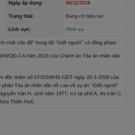
Ngày áp dụng
:
06/11/2018
Trạng thái
:
Đang có hiệu lực
Lĩnh vực
:
Hình sự
tính chất côn đồ” trong tội “Giết người” có đồng phạm
 269/QĐ-CA năm 2018 của Chánh án Tòa án nhân dân
ám đốc thẩm số 07/2018/HS-GĐT ngày 20-3-2018 của
 phán Tòa án nhân dân tối cao về vụ án
“Giết người”
Nguyễn Văn H, sinh năm 1977; trú tại phố A, thị trấn C,
Thừa Thiên Huế.