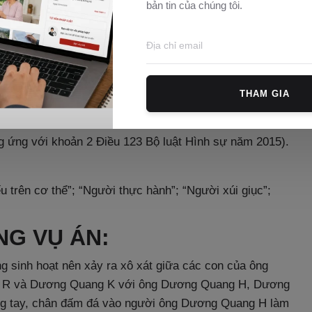
bản tin của chúng tôi.
ruy cứu trách nhiệm hình sự về tội “Giết người” nhưng
côn đồ”.
THAM GIA
9 (tương ứng điểm n khoản 1 Điều 123 Bộ luật Hình sự
g ứng với khoản 2 Điều 123 Bộ luật Hình sự năm 2015).
u trên cơ thể”; “Người thực hành”; “Người xúi giục”;
NG VỤ ÁN:
g sinh hoạt nên xảy ra xô xát giữa các con của ông
 R và Dương Quang K với ông Dương Quang H, Dương
g tay, chân đấm đá vào người ông Dương Quang H làm