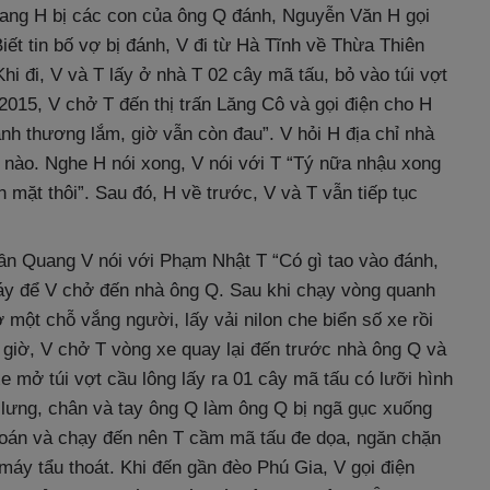
uang H bị các con của ông Q đánh, Nguyễn Văn H gọi
iết tin bố vợ bị đánh, V đi từ Hà Tĩnh về Thừa Thiên
i đi, V và T lấy ở nhà T 02 cây mã tấu, bỏ vào túi vợt
2015, V chở T đến thị trấn Lăng Cô và gọi điện cho H
nh thương lắm, giờ vẫn còn đau”. V hỏi H địa chỉ nhà
nào. Nghe H nói xong, V nói với T “Tý nữa nhậu xong
n mặt thôi”. Sau đó, H về trước, V và T vẫn tiếp tục
Trần Quang V nói với Phạm Nhật T “Có gì tao vào đánh,
 máy để V chở đến nhà ông Q. Sau khi chạy vòng quanh
một chỗ vắng người, lấy vải nilon che biển số xe rồi
 giờ, V chở T vòng xe quay lại đến trước nhà ông Q và
 mở túi vợt cầu lông lấy ra 01 cây mã tấu có lưỡi hình
, lưng, chân và tay ông Q làm ông Q bị ngã gục xuống
hoán và chạy đến nên T cầm mã tấu đe dọa, ngăn chặn
máy tẩu thoát. Khi đến gần đèo Phú Gia, V gọi điện