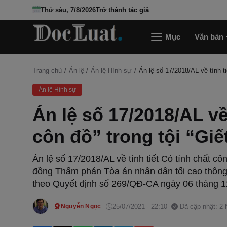
Thứ sáu, 7/8/2026
Trở thành tác giả
Mục
Văn bản
Trang chủ
Án lệ
Án lệ Hình sự
Án lệ số 17/2018/AL về tình ti
Án lệ Hình sự
Án lệ số 17/2018/AL về 
côn đồ” trong tội “Gi
Án lệ số 17/2018/AL về tình tiết Có tính chất c
đồng Thẩm phán Tòa án nhân dân tối cao thôn
theo Quyết định số 269/QĐ-CA ngày 06 tháng 1
25/07/2021 - 22:10
Đã cập nhật: 2
Nguyễn Ngọc