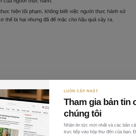
uan của người thực hành.
hực hiện tội phạm, không biết việc người thực hành sử
ơ thể bị hại nhưng đã để mặc cho hậu quả xảy ra.
LUÔN CẬP NHẬT
Tham gia bản tin 
chúng tôi
Nhận tin tức mới nhất và các bản cậ
ách nhiệm hình sự về tội “Giết người” với tình tiết định
trực tiếp vào hộp thư đến của bạn. 