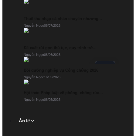
Sự
kiện
Thuế thu nhập cá nhân chuyển nhượng...
Nguyễn Ngọc
08/07/2026
Đề xuất rút gọn thủ tục, quy trình trở...
Nguyễn Ngọc
08/06/2026
20
Bồi dưỡng nghiệp vụ Công chứng 2026
JUN
2026
Nguyễn Ngọc
16/05/2026
Hội thảo Pháp luật về phòng, chống rửa...
Nguyễn Ngọc
06/05/2026
Án lệ