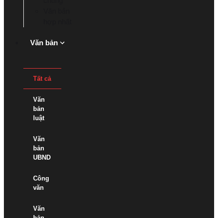
chung
Văn bản
hợp nhất
Văn bản
Tất cả
Văn
bản
luật
Văn
bản
UBND
Công
văn
Văn
bản