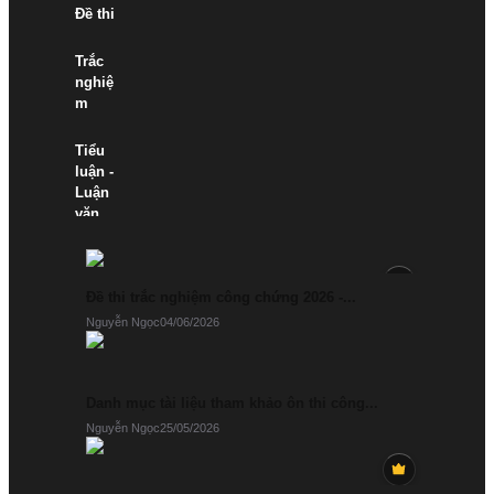
Đề thi
Trắc
nghiệ
m
Tiểu
luận -
Luận
văn
Tuyển
dụng
Đề thi trắc nghiệm công chứng 2026 -...
- Ứng
viên
Nguyễn Ngọc
04/06/2026
Danh mục tài liệu tham khảo ôn thi công...
Nguyễn Ngọc
25/05/2026