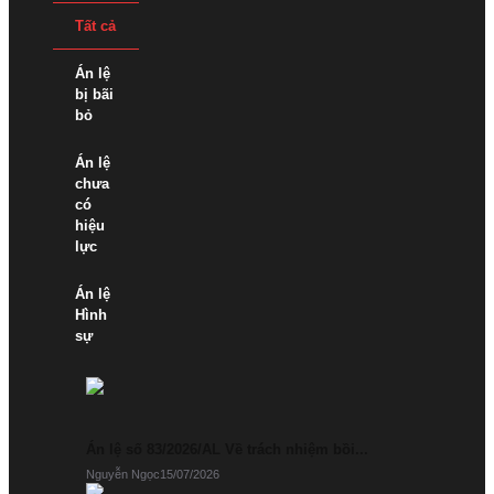
Tất cả
Án lệ
bị bãi
bỏ
Án lệ
chưa
có
hiệu
lực
Án lệ
Hình
sự
Án lệ
Hành
chính
Án lệ số 83/2026/AL Về trách nhiệm bồi...
Án lệ
Nguyễn Ngọc
15/07/2026
Dân