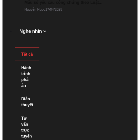
Mẫu sổ yêu cầu công chứng theo Luật...
Mẫu
Nguyễn Ngọc
17/04/2025
phiếu
Nghe nhìn
Tất cả
Hành
trình
phá
án
Diễn
thuyết
Tư
vấn
trực
tuyến