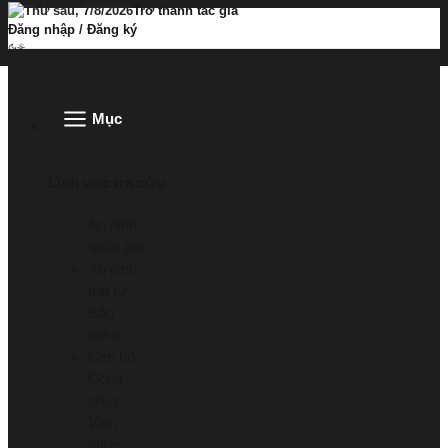
Thứ sáu, 7/8/2026
Trở thành tác giả
Đăng nhập
/
Đăng ký
Mục
Lĩnh vực tra cứu
An ninh
quốc gia
An ninh
trật tự
Bảo
hiểm
Cán bộ-
Công
chức-
Viên
chức