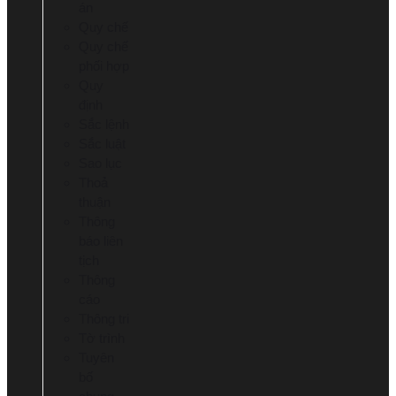
án
Quy chế
Quy chế
phối hợp
Quy
định
Sắc lệnh
Sắc luật
Sao lục
Thoả
thuận
Thông
báo liên
tịch
Thông
cáo
Thông tri
Tờ trình
Tuyên
bố