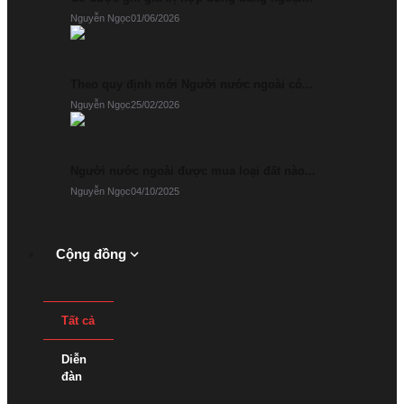
Nguyễn Ngọc
01/06/2026
Sở
hữu
trí tuệ
Theo quy định mới Người nước ngoài có...
Công
Nguyễn Ngọc
25/02/2026
chứn
g
Người nước ngoài được mua loại đất nào...
Nguyễn Ngọc
04/10/2025
Cộng đồng
Tất cả
Diễn
đàn