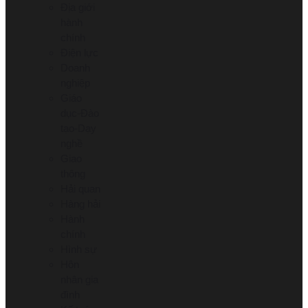
Địa giới
hành
chính
Điện lực
Doanh
nghiệp
Giáo
dục-Đào
tạo-Dạy
nghề
Giao
thông
Hải quan
Hàng hải
Hành
chính
Hình sự
Hôn
nhân gia
đình