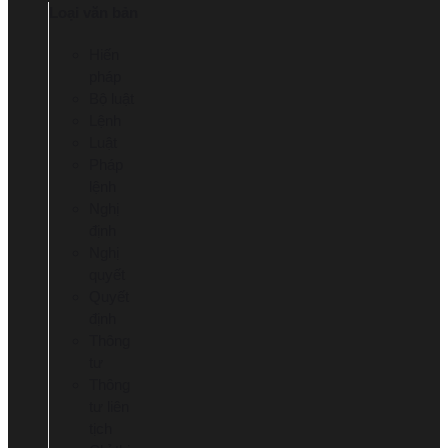
Loại văn bản
Hiến
pháp
Bộ luật
Lệnh
Luật
Pháp
lệnh
Nghị
định
Nghị
quyết
Quyết
định
Thông
tư
Thông
tư liên
tịch