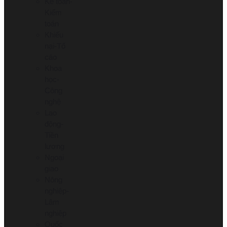
Kế toán-
Kiểm
toán
Khiếu
nại-Tố
cáo
Khoa
học-
Công
nghệ
Lao
động-
Tiền
lương
Ngoại
giao
Nông
nghiệp-
Lâm
nghiệp
Quốc