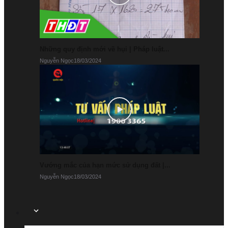
Những quy định mới về hụi | Pháp luật...
Nguyễn Ngọc
18/03/2024
Vướng mắc của hạn mức sử dụng đất |...
Nguyễn Ngọc
18/03/2024