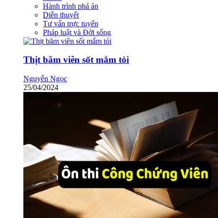
Hành trình phá án
Diễn thuyết
Tư vấn trực tuyến
Pháp luật và Đời sống
Thịt băm viên sốt mắm tỏi
Nguyễn Ngọc
25/04/2024