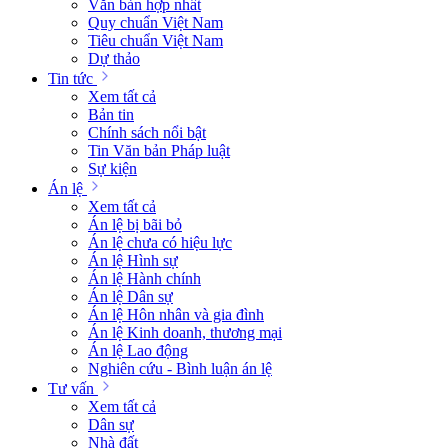
Văn bản hợp nhất
Quy chuẩn Việt Nam
Tiêu chuẩn Việt Nam
Dự thảo
Tin tức
Xem tất cả
Bản tin
Chính sách nổi bật
Tin Văn bản Pháp luật
Sự kiện
Án lệ
Xem tất cả
Án lệ bị bãi bỏ
Án lệ chưa có hiệu lực
Án lệ Hình sự
Án lệ Hành chính
Án lệ Dân sự
Án lệ Hôn nhân và gia đình
Án lệ Kinh doanh, thương mại
Án lệ Lao động
Nghiên cứu - Bình luận án lệ
Tư vấn
Xem tất cả
Dân sự
Nhà đất