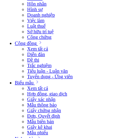
Hôn nhân
Hình sự
Doanh nghiệp
Việc làm
Luật thuế
Sở hữu trí tuệ
Công chứng
Cộng đồng
Xem tất cả
Diễn đàn
Đề thi
Trắc nghiệm
Tiểu luận - Luận văn
Tuyển dụng - Ứng viên
Biểu mẫu
Xem tất cả
Hợp đồng, giao dịch
Giấy xác nhận
Mẫu thông báo
Giấy chứng nhận
Đơn, Quyết định
Mẫu biên bản
Giấy kê khai
Mẫu phiếu