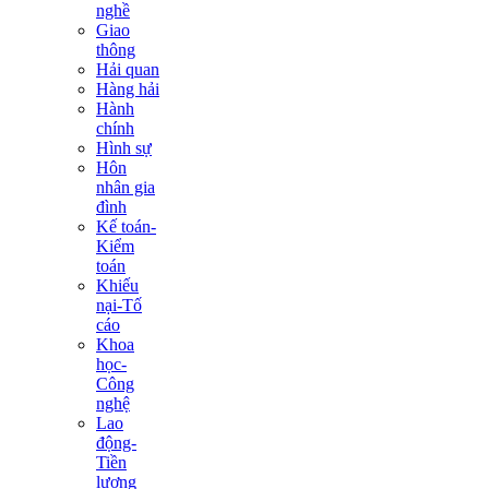
nghề
Giao
thông
Hải quan
Hàng hải
Hành
chính
Hình sự
Hôn
nhân gia
đình
Kế toán-
Kiểm
toán
Khiếu
nại-Tố
cáo
Khoa
học-
Công
nghệ
Lao
động-
Tiền
lương