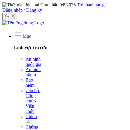
Chủ nhật, 9/8/2026
Trở thành tác giả
Đăng nhập
/
Đăng ký
Mục
Lĩnh vực tra cứu
An ninh
quốc gia
An ninh
trật tự
Bảo
hiểm
Cán bộ-
Công
chức-
Viên
chức
Chính
sách
Chứng