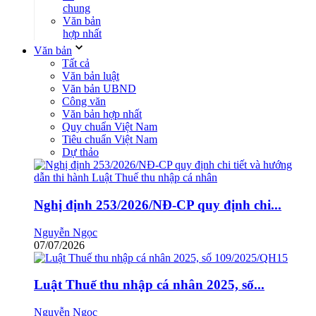
chung
Văn bản
hợp nhất
Văn bản
Tất cả
Văn bản luật
Văn bản UBND
Công văn
Văn bản hợp nhất
Quy chuẩn Việt Nam
Tiêu chuẩn Việt Nam
Dự thảo
Nghị định 253/2026/NĐ-CP quy định chi...
Nguyễn Ngọc
07/07/2026
Luật Thuế thu nhập cá nhân 2025, số...
Nguyễn Ngọc