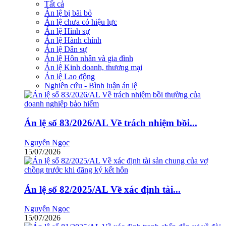
Tất cả
Án lệ bị bãi bỏ
Án lệ chưa có hiệu lực
Án lệ Hình sự
Án lệ Hành chính
Án lệ Dân sự
Án lệ Hôn nhân và gia đình
Án lệ Kinh doanh, thương mại
Án lệ Lao động
Nghiên cứu - Bình luận án lệ
Án lệ số 83/2026/AL Về trách nhiệm bồi...
Nguyễn Ngọc
15/07/2026
Án lệ số 82/2025/AL Về xác định tài...
Nguyễn Ngọc
15/07/2026