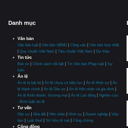
Danh mục
Văn bản
|
|
|
Văn bản luật
Văn bản UBND
Công văn
Văn bản hợp nhất
|
|
|
Quy chuẩn Việt Nam
Tiêu chuẩn Việt Nam
Dự thảo
Tin tức
|
|
|
Bản tin
Chính sách nổi bật
Tin Văn bản Pháp luật
Sự
kiện
Án lệ
|
|
|
Án lệ bị bãi bỏ
Án lệ chưa có hiệu lực
Án lệ Hình sự
Án
|
|
|
lệ Hành chính
Án lệ Dân sự
Án lệ Hôn nhân và gia đình
|
|
Án lệ Kinh doanh, thương mại
Án lệ Lao động
Nghiên cứu
- Bình luận án lệ
Tư vấn
|
|
|
|
|
Dân sự
Nhà đất
Hôn nhân
Hình sự
Doanh nghiệp
Việc
|
|
|
làm
Luật thuế
Sở hữu trí tuệ
Công chứng
Cộng đồng