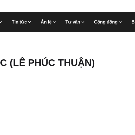
Tin tức
Án lệ
Tư vấn
Cộng đồng
B
C (LÊ PHÚC THUẬN)
Người mới bắt đầ