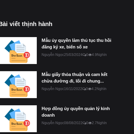
Bài viết thịnh hành
Mẫu ủy quyền làm thủ tục thu hồi
đăng ký xe, biển số xe
Nguyễn Ngọc
25/03/2024
0
4.9Nghìn
Mẫu giấy thỏa thuận và cam kết
chừa đường đi, lối đi chung...
Nguyễn Ngọc
16/11/2022
0
4.2Nghìn
Hợp đồng ủy quyền quản lý kinh
doanh
Nguyễn Ngọc
08/08/2022
0
2.7Nghìn