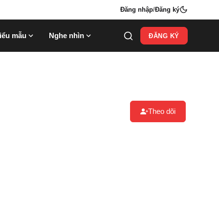
Đăng nhập
/
Đăng ký
iểu mẫu
Nghe nhìn
ĐĂNG KÝ
u
Theo dõi