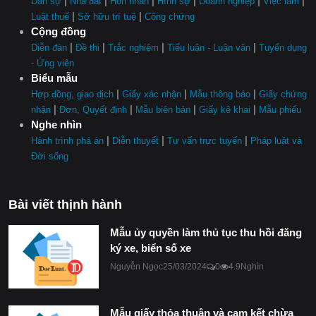
|
|
|
|
|
|
Dân sự
Nhà đất
Hôn nhân
Hình sự
Doanh nghiệp
Việc làm
|
|
Luật thuế
Sở hữu trí tuệ
Công chứng
Cộng đồng
|
|
|
|
Diễn đàn
Đề thi
Trắc nghiệm
Tiểu luận - Luận văn
Tuyển dụng
- Ứng viên
Biểu mẫu
|
|
|
Hợp đồng, giao dịch
Giấy xác nhận
Mẫu thông báo
Giấy chứng
|
|
|
|
nhận
Đơn, Quyết định
Mẫu biên bản
Giấy kê khai
Mẫu phiếu
Nghe nhìn
|
|
|
Hành trình phá án
Diễn thuyết
Tư vấn trực tuyến
Pháp luật và
Đời sống
Bài viết thịnh hành
Mẫu ủy quyền làm thủ tục thu hồi đăng
ký xe, biển số xe
Nguyễn Ngọc
25/03/2024
0
4.9Nghìn
Mẫu giấy thỏa thuận và cam kết chừa