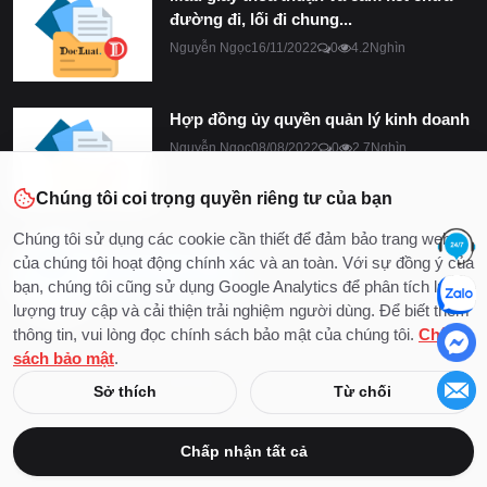
đường đi, lối đi chung...
Nguyễn Ngọc
16/11/2022
0
4.2Nghìn
Hợp đồng ủy quyền quản lý kinh doanh
Nguyễn Ngọc
08/08/2022
0
2.7Nghìn
Chúng tôi coi trọng quyền riêng tư của bạn
Chúng tôi sử dụng các cookie cần thiết để đảm bảo trang web
của chúng tôi hoạt động chính xác và an toàn. Với sự đồng ý của
bạn, chúng tôi cũng sử dụng Google Analytics để phân tích lưu
lượng truy cập và cải thiện trải nghiệm người dùng. Để biết thêm
thông tin, vui lòng đọc chính sách bảo mật của chúng tôi.
Chính
sách bảo mật
.
© 2020 - 2026 Bản quyền thuộc về DocLuat
Sở thích
Từ chối
Liên hệ
Điều khoản & Điều kiện
Chính sách bảo mật
Chấp nhận tất cả