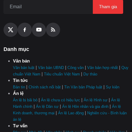
Tham gia
Danh mục
Văn bản
|
|
|
|
Văn bản luật
Văn bản UBND
Công văn
Văn bản hợp nhất
Quy
|
|
chuẩn Việt Nam
Tiêu chuẩn Việt Nam
Dự thảo
Tin tức
|
|
|
Bản tin
Chính sách nổi bật
Tin Văn bản Pháp luật
Sự kiện
Án lệ
|
|
|
Án lệ bị bãi bỏ
Án lệ chưa có hiệu lực
Án lệ Hình sự
Án lệ
|
|
|
Hành chính
Án lệ Dân sự
Án lệ Hôn nhân và gia đình
Án lệ
|
|
Kinh doanh, thương mại
Án lệ Lao động
Nghiên cứu - Bình luận
án lệ
Tư vấn