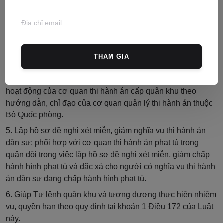
động thi hành án dân sự theo hướng dẫn của cơ quan
quản lý thi hành án thuộc Bộ Quốc phòng.
3. Giải quyết khiếu nại, tố cáo về thi hành án thuộc thẩm
quyền theo quy định của Luật này.
THAM GIA
4. Phối hợp với các cơ quan chức năng của quân khu trong
việc quản lý cán bộ, cơ sở vật chất, kinh phí và phương tiện
hoạt động của cơ quan thi hành án cấp quân khu theo
hướng dẫn, chỉ đạo của cơ quan quản lý thi hành án thuộc
Bộ Quốc phòng.
5. Lập hồ sơ đề nghị xét miễn, giảm nghĩa vụ thi hành án
dân sự; phối hợp với cơ quan thi hành án phạt tù trong
quân đội trong việc lập hồ sơ đề nghị xét miễn, giảm chấp
hành hình phạt tù và đặc xá cho người có nghĩa vụ thi hành
án dân sự đang chấp hành hình phạt tù.
6. Giúp Tư lệnh quân khu và tương đương thực hiện nhiệm
vụ, quyền hạn theo quy định tại khoản 1 Điều 172 của Luật
này.