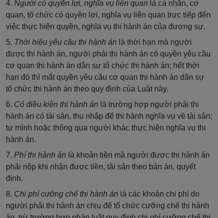
4.
Người có quyền lợi, nghĩa vụ liên quan
là cá nhân, cơ
quan, tổ chức có quyền lợi, nghĩa vụ liên quan trực tiếp đến
việc thực hiện quyền, nghĩa vụ thi hành án của đương sự.
5.
Thời hiệu yêu cầu thi hành án
là thời hạn mà người
được thi hành án, người phải thi hành án có quyền yêu cầu
cơ quan thi hành án dân sự tổ chức thi hành án; hết thời
hạn đó thì mất quyền yêu cầu cơ quan thi hành án dân sự
tổ chức thi hành án theo quy định của Luật này.
6.
Có điều kiện thi hành án
là trường hợp người phải thi
hành án có tài sản, thu nhập để thi hành nghĩa vụ về tài sản;
tự mình hoặc thông qua người khác thực hiện nghĩa vụ thi
hành án.
7.
Phí thi hành án
là khoản tiền mà người được thi hành án
phải nộp khi nhận được tiền, tài sản theo bản án, quyết
định.
8.
Chi phí cưỡng chế thi hành án
là các khoản chi phí do
người phải thi hành án chịu để tổ chức cưỡng chế thi hành
án, trừ trường hợp pháp luật quy định chi phí cưỡng chế thi