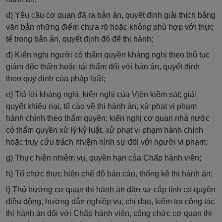
d) Yêu cầu cơ quan đã ra bản án, quyết định giải thích bằng
văn bản những điểm chưa rõ hoặc không phù hợp với thực
tế trong bản án, quyết định đó để thi hành;
đ) Kiến nghị người có thẩm quyền kháng nghị theo thủ tục
giám đốc thẩm hoặc tái thẩm đối với bản án, quyết định
theo quy định của pháp luật;
e) Trả lời kháng nghị, kiến nghị của Viện kiểm sát; giải
quyết khiếu nại, tố cáo về thi hành án, xử phạt vi phạm
hành chính theo thẩm quyền; kiến nghị cơ quan nhà nước
có thẩm quyền xử lý kỷ luật, xử phạt vi phạm hành chính
hoặc truy cứu trách nhiệm hình sự đối với người vi phạm;
g) Thực hiện nhiệm vụ, quyền hạn của Chấp hành viên;
h) Tổ chức thực hiện chế độ báo cáo, thống kê thi hành án;
i) Thủ trưởng cơ quan thi hành án dân sự cấp tỉnh có quyền
điều động, hướng dẫn nghiệp vụ, chỉ đạo, kiểm tra công tác
thi hành án đối với Chấp hành viên, công chức cơ quan thi