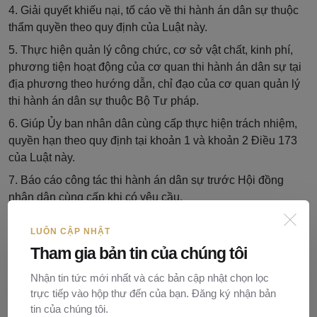
4. Giải quyết khiếu nại, tố cáo về thi hành án dân sự thuộc
thẩm quyền theo quy định của Luật này.
5. Thực hiện quản lý công chức, cơ sở vật chất, kinh phí,
phương tiện hoạt động của cơ quan thi hành án dân sự tại
địa phương theo hướng dẫn, chỉ đạo của cơ quan quản lý
thi hành án dân sự thuộc Bộ Tư pháp.
6. Giúp Ủy ban nhân dân cùng cấp thực hiện trách nhiệm,
quyền hạn theo quy định tại khoản 1 và khoản 2 Điều 173
của Luật này.
7. Báo cáo công tác thi hành án dân sự trước Hội đồng
nhân dân cùng cấp khi có yêu cầu.
Điều 15. Nhiệm vụ, quyền hạn của cơ quan thi hành án
LUÔN CẬP NHẬT
cấp quân khu
Tham gia bản tin của chúng tôi
1. Trực tiếp tổ chức thi hành bản án, quyết định theo quy
định tại Điều 35 của Luật này.
Nhận tin tức mới nhất và các bản cập nhật chọn lọc
trực tiếp vào hộp thư đến của bạn. Đăng ký nhận bản
2. Tổng kết thực tiễn công tác thi hành án theo thẩm quyền;
tin của chúng tôi.
thực hiện chế độ thống kê, báo cáo công tác tổ chức, hoạt