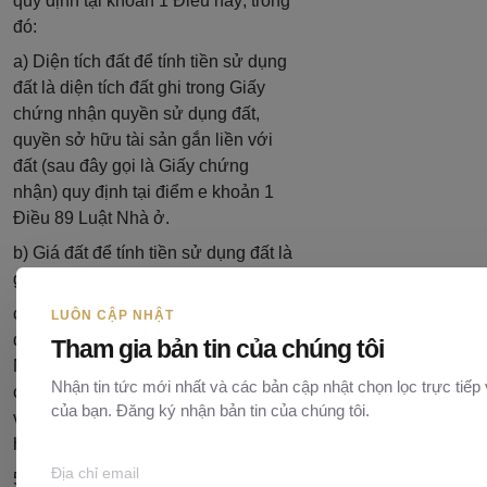
quy định tại khoản 1 Điều này; trong
đó:
a) Diện tích đất để tính tiền sử dụng
đất là diện tích đất ghi trong Giấy
chứng nhận quyền sử dụng đất,
quyền sở hữu tài sản gắn liền với
đất (sau đây gọi là Giấy chứng
nhận) quy định tại điểm e khoản 1
Điều 89 Luật Nhà ở.
b) Giá đất để tính tiền sử dụng đất là
giá đất trong Bảng giá đất.
c) Thời điểm tính tiền sử dụng đất
LUÔN CẬP NHẬT
được thực hiện theo quy định tại
Tham gia bản tin của chúng tôi
Nghị định của Chính phủ quy định
Nhận tin tức mới nhất và các bản cập nhật chọn lọc trực tiếp
chi tiết một số điều của Luật Nhà ở
của bạn. Đăng ký nhận bản tin của chúng tôi.
về phát triển và quản lý nhà ở xã
hội.
5. Trường hợp đóng tiền tương