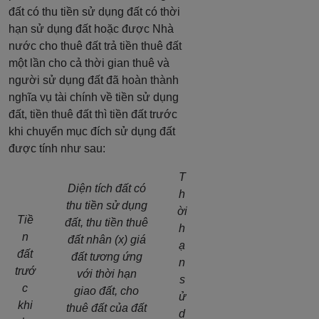
đất có thu tiền sử dụng đất có thời
hạn sử dụng đất hoặc được Nhà
nước cho thuê đất trả tiền thuê đất
một lần cho cả thời gian thuê và
người sử dụng đất đã hoàn thành
nghĩa vụ tài chính về tiền sử dụng
đất, tiền thuê đất thì tiền đất trước
khi chuyển mục đích sử dụng đất
được tính như sau:
T
Diện tích đất có
h
thu tiền sử dụng
ời
Tiề
đất, thu tiền thuê
h
n
đất nhân (x) giá
ạ
đất
đất tương ứng
n
trướ
với thời hạn
s
c
giao đất, cho
ử
khi
thuê đất của đất
d