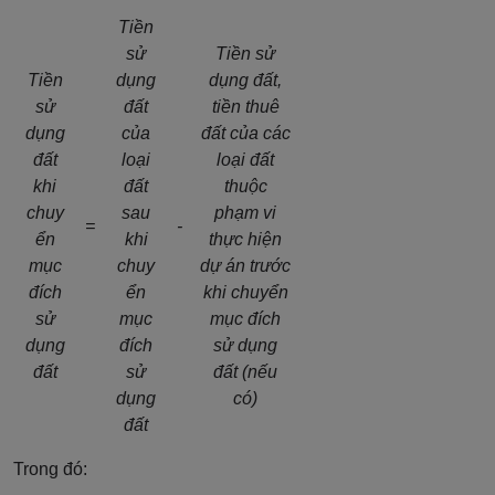
Tiền
sử
Tiền sử
Tiền
dụng
dụng đất,
sử
đất
tiền thuê
dụng
của
đất của các
đất
loại
loại đất
khi
đất
thuộc
chuy
sau
phạm vi
=
-
ển
khi
thực hiện
mục
chuy
dự án trước
đích
ển
khi chuyển
sử
mục
mục đích
dụng
đích
sử dụng
đất
sử
đất (nếu
dụng
có)
đất
Trong đó: