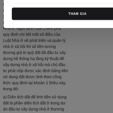
đương giá trị quỹ đất đã đầu tư xây
dựng hệ thống hạ tầng kỹ thuật để
THAM GIA
xây dựng nhà ở xã hội theo quy
định tại khoản 2 Điều 83 của Luật
Nhà ở, Nghị định của Chính phủ
quy định chi tiết một số điều của
Luật Nhà ở về phát triển và quản lý
nhà ở xã hội thì số tiền tương
đương giá trị quỹ đất đã đầu tư xây
dựng hệ thống hạ tầng kỹ thuật để
xây dựng nhà ở xã hội mà chủ đầu
tư phải nộp được xác định bằng tiền
sử dụng đất được tính theo công
thức quy định tại khoản 1 Điều này,
trong đó:
a) Diện tích đất để tính tiền sử dụng
đất là phần diện tích đất ở trong dự
án đầu tư xây dựng nhà ở thương