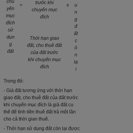
chu
trước khi
=
x
ụ
yển
chuyển mục
n
mục
đích
g
đích
đ
sử
ất
dụn
Thời hạn giao
c
g
đất, cho thuê đất
ò
đất
của đất trước
n
khi chuyển mục
lạ
đích
i
Trong đó:
- Giá đất tương ứng với thời hạn
giao đất, cho thuê đất của đất trước
khi chuyển mục đích là giá đất cụ
thể để tính tiền thuê đất trả một lần
cho cả thời gian thuê.
- Thời hạn sử dụng đất còn lại được