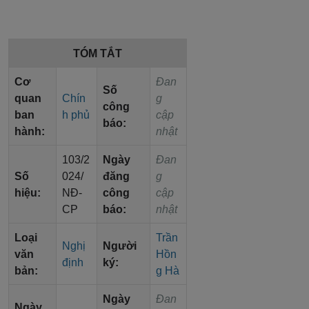
TÓM TẮT
Cơ
Đan
Số
quan
Chín
g
công
ban
h phủ
cập
báo:
hành:
nhật
103/2
Ngày
Đan
Số
024/
đăng
g
hiệu:
NĐ-
công
cập
CP
báo:
nhật
Loại
Trần
Nghị
Người
văn
Hồn
định
ký:
bản:
g Hà
Ngày
Đan
Ngày