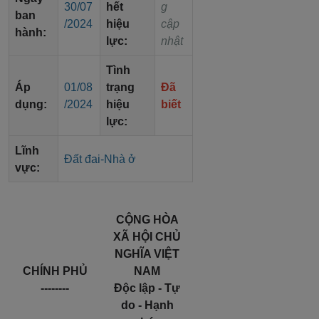
30/07
hết
g
ban
/2024
hiệu
cập
hành:
lực:
nhật
Tình
Áp
01/08
trạng
Đã
dụng:
/2024
hiệu
biết
lực:
Lĩnh
Đất đai-Nhà ở
vực:
CỘNG HÒA
XÃ HỘI CHỦ
NGHĨA VIỆT
CHÍNH PHỦ
NAM
--------
Độc lập - Tự
do - Hạnh