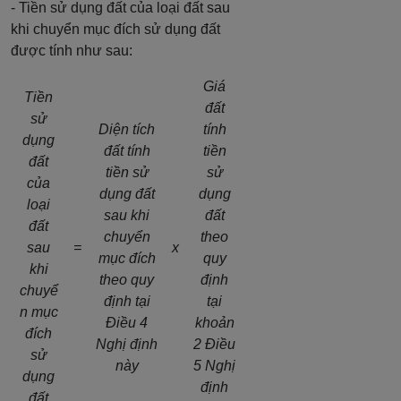
- Tiền sử dụng đất của loại đất sau
khi chuyển mục đích sử dụng đất
được tính như sau:
Giá
Tiền
đất
sử
Diện tích
tính
dụng
đất tính
tiền
đất
tiền sử
sử
của
dụng đất
dụng
loại
sau khi
đất
đất
chuyển
theo
sau
=
x
mục đích
quy
khi
theo quy
định
chuyể
định tại
tại
n mục
Điều 4
khoản
đích
Nghị định
2 Điều
sử
này
5 Nghị
dụng
định
đất