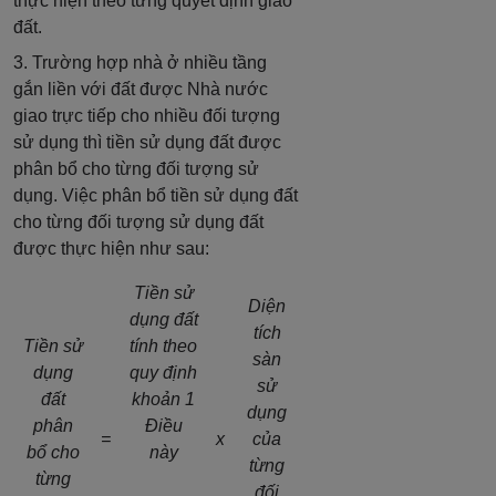
thực hiện theo từng quyết định giao
đất.
3. Trường hợp nhà ở nhiều tầng
gắn liền với đất được Nhà nước
giao trực tiếp cho nhiều đối tượng
sử dụng thì tiền sử dụng đất được
phân bổ cho từng đối tượng sử
dụng. Việc phân bổ tiền sử dụng đất
cho từng đối tượng sử dụng đất
được thực hiện như sau:
Tiền sử
Diện
dụng đất
tích
Tiền sử
tính theo
sàn
dụng
quy định
sử
đất
khoản 1
dụng
phân
Điều
=
x
của
bổ cho
này
từng
từng
đối