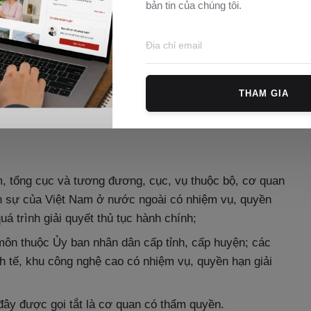
bản tin của chúng tôi.
Y ĐỊNH CHUNG
nh chính trên môi trường điện tử.
hủ tục hành chính theo cơ chế một cửa quốc gia, một
THAM GIA
 hóa xuất khẩu, nhập khẩu.
m, tổng cục và tương đương, cục, vụ thuộc bộ, cơ quan
ãnh sự của Việt Nam ở nước ngoài có nhiệm vụ, quyền
uá trình giải quyết thủ tục hành chính;
ôn thuộc Ủy ban nhân dân cấp tỉnh, cấp huyện; các
nh tế, khu công nghệ cao có nhiệm vụ, quyền hạn giải
đây được gọi tắt là cơ quan có thẩm quyền.