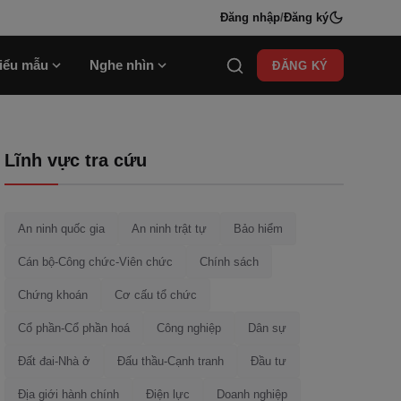
Đăng nhập
/
Đăng ký
iểu mẫu
Nghe nhìn
ĐĂNG KÝ
Lĩnh vực tra cứu
An ninh quốc gia
An ninh trật tự
Bảo hiểm
Cán bộ-Công chức-Viên chức
Chính sách
Chứng khoán
Cơ cấu tổ chức
Cổ phần-Cổ phần hoá
Công nghiệp
Dân sự
Đất đai-Nhà ở
Đấu thầu-Cạnh tranh
Đầu tư
Địa giới hành chính
Điện lực
Doanh nghiệp