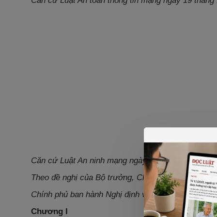
Căn cứ Luật An toàn thông tin mạng ngày 19 tháng
Căn cứ Luật An ninh mạng ngày 12 tháng 6 năm 20
Theo đề nghị của Bộ trưởng, Chủ nhiệm Văn phòng
Chính phủ ban hành Nghị định về thực hiện thủ tục 
Chương I