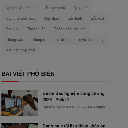
Nghị quyết liên tịch
Phương án
Quy chế
Quy chế phối hợp
Quy định
Sắc lệnh
Sắc luật
Sao lục
Thoả thuận
Thông báo liên tịch
Thông cáo
Thông tri
Tờ trình
Tuyên bố chung
Văn bản hợp nhất
BÀI VIẾT PHỔ BIẾN
Đề thi trắc nghiệm công chứng
2026 - Phần 1
Nguyễn Ngọc
23/03/2026
2
1.4Nghìn
Danh mục tài liệu tham khảo ôn