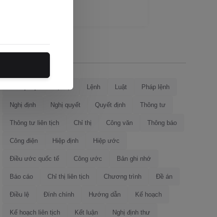
Loại văn bản
Hiến pháp
Bộ luật
Lệnh
Luật
Pháp lệnh
Nghị định
Nghị quyết
Quyết định
Thông tư
Thông tư liên tịch
Chỉ thị
Công văn
Thông báo
Công điện
Hiệp định
Hiệp ước
Điều ước quốc tế
Công ước
Bản ghi nhớ
Báo cáo
Chỉ thị liên tịch
Chương trình
Đề án
Điều lệ
Đính chính
Hướng dẫn
Kế hoạch
Kế hoạch liên tịch
Kết luận
Nghị định thư