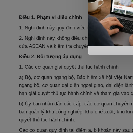
NHỮNG QU
Điều 1. Phạm vi điều chỉnh
1. Nghị định này quy định việc thực hiện thủ tục hà
2. Nghị định này không điều chỉnh việc thực hiện t
cửa ASEAN và kiểm tra chuyên ngành đối với hàng
Điều 2. Đối tượng áp dụng
1. Các cơ quan giải quyết thủ tục hành chính
a) Bộ, cơ quan ngang bộ, Bảo hiểm xã hội Việt Na
ngang bộ, cơ quan đại diện ngoại giao, đại diện l
hạn giải quyết thủ tục hành chính và tham gia vào q
b) Ủy ban nhân dân các cấp; các cơ quan chuyên m
ban quản lý khu công nghiệp, khu chế xuất, khu ki
quyết thủ tục hành chính.
Các cơ quan quy định tại điểm a, b khoản này sau 