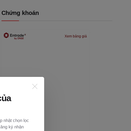
Chứng khoán
Xem bảng giá
của
p nhật chọn lọc
Đăng ký nhận