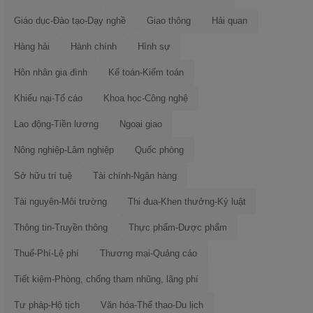
Giáo dục-Đào tạo-Dạy nghề
Giao thông
Hải quan
Hàng hải
Hành chính
Hình sự
Hôn nhân gia đình
Kế toán-Kiểm toán
Khiếu nại-Tố cáo
Khoa học-Công nghệ
Lao động-Tiền lương
Ngoại giao
Nông nghiệp-Lâm nghiệp
Quốc phòng
Sở hữu trí tuệ
Tài chính-Ngân hàng
Tài nguyên-Môi trường
Thi đua-Khen thưởng-Kỷ luật
Thông tin-Truyền thông
Thực phẩm-Dược phẩm
Thuế-Phí-Lệ phí
Thương mại-Quảng cáo
Tiết kiệm-Phòng, chống tham nhũng, lãng phí
Tư pháp-Hộ tịch
Văn hóa-Thể thao-Du lịch