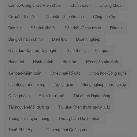
Cán bộ-Công chức-Viên chức
Chính sách
Chứng khoán
Cơ cấu tổ chức
Cổ phần-Cổ phần hoá
Công nghiệp
Dân sự
Đất đai-Nhà ở
Đấu thầu-Cạnh tranh
Đầu tư
Địa giới hành chính
Điện lực
Doanh nghiệp
Giáo dục-Đào tạo-Dạy nghề
Giao thông
Hải quan
Hàng hải
Hành chính
Hình sự
Hôn nhân gia đình
Kế toán-Kiểm toán
Khiếu nại-Tố cáo
Khoa học-Công nghệ
Lao động-Tiền lương
Ngoại giao
Nông nghiệp-Lâm nghiệp
Quốc phòng
Sở hữu trí tuệ
Tài chính-Ngân hàng
Tài nguyên-Môi trường
Thi đua-Khen thưởng-Kỷ luật
Thông tin-Truyền thông
Thực phẩm-Dược phẩm
Thuế-Phí-Lệ phí
Thương mại-Quảng cáo