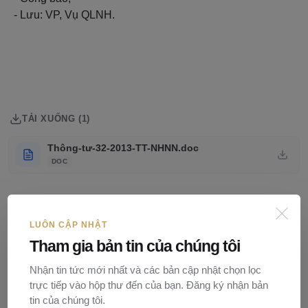
- Lưu: VP, Vụ QLNH.
TẢI XUỐNG (1)
Thông-tư-32-2013-TT-NHNN.doc
DOC
Hạn chế sử dụng ngoại hối
sử dụng ngoại hối
LUÔN CẬP NHẬT
Thẻ
Tham gia bản tin của chúng tôi
Loại văn bản: Thông tư
Lĩnh vực: Tài chính-Ngân hàng
Nhận tin tức mới nhất và các bản cập nhật chọn lọc
trực tiếp vào hộp thư đến của bạn. Đăng ký nhận bản
tin của chúng tôi.