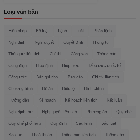
Loại văn bản
Hiến pháp
Bộ luật
Lệnh
Luật
Pháp lệnh
Nghị định
Nghị quyết
Quyết định
Thông tư
Thông tư liên tịch
Chỉ thị
Công văn
Thông báo
Công điện
Hiệp định
Hiệp ước
Điều ước quốc tế
Công ước
Bản ghi nhớ
Báo cáo
Chỉ thị liên tịch
Chương trình
Đề án
Điều lệ
Đính chính
Hướng dẫn
Kế hoạch
Kế hoạch liên tịch
Kết luận
Nghị định thư
Nghị quyết liên tịch
Phương án
Quy chế
Quy chế phối hợp
Quy định
Sắc lệnh
Sắc luật
Sao lục
Thoả thuận
Thông báo liên tịch
Thông cáo