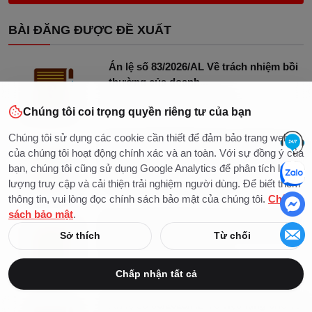
BÀI ĐĂNG ĐƯỢC ĐỀ XUẤT
Án lệ số 83/2026/AL Về trách nhiệm bồi
thường của doanh...
Nguyễn Ngọc
15/07/2026
0
4
Chúng tôi coi trọng quyền riêng tư của bạn
Chúng tôi sử dụng các cookie cần thiết để đảm bảo trang web
Án lệ số 82/2025/AL Về xác định tài sản
của chúng tôi hoạt động chính xác và an toàn. Với sự đồng ý của
chung của vợ chồng...
bạn, chúng tôi cũng sử dụng Google Analytics để phân tích lưu
Nguyễn Ngọc
15/07/2026
0
3
lượng truy cập và cải thiện trải nghiệm người dùng. Để biết thêm
thông tin, vui lòng đọc chính sách bảo mật của chúng tôi.
Chính
sách bảo mật
.
Án lệ số 81/2025/AL Về xác định tranh
Sở thích
Từ chối
chấp dân sự về đòi...
Nguyễn Ngọc
15/07/2026
0
4
Chấp nhận tất cả
Án lệ số 80/2025/AL Về việc tặng cho vé