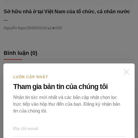
Sở hữu nhà ở tại Việt Nam của tổ chức, cá nhân nước
...
Nguyễn Ngọc
26/08/2024
1
330
Bình luận (
0
)
LUÔN CẬP NHẬT
Tham gia bản tin của chúng tôi
Nhận tin tức mới nhất và các bản cập nhật chọn lọc
trực tiếp vào hộp thư đến của bạn. Đăng ký nhận bản
tin của chúng tôi.