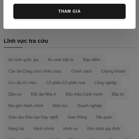
Đăng bình luận
THAM GIA
Lĩnh vực tra cứu
An ninh quốc gia
An ninh trật tự
Bảo hiểm
Cán bộ-Công chức-Viên chức
Chính sách
Chứng khoán
Cơ cấu tổ chức
Cổ phần-Cổ phần hoá
Công nghiệp
Dân sự
Đất đai-Nhà ở
Đấu thầu-Cạnh tranh
Đầu tư
Địa giới hành chính
Điện lực
Doanh nghiệp
Giáo dục-Đào tạo-Dạy nghề
Giao thông
Hải quan
Hàng hải
Hành chính
Hình sự
Hôn nhân gia đình