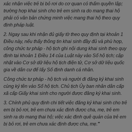
xác nhận việc trẻ bị bỏ rơi do cơ quan có thẩm quyền lập;
trường hợp khai sinh cho trẻ em sinh ra do mang thai hộ
phải có văn bản chứng minh việc mang thai hộ theo quy
định pháp luật.
2. Ngay sau khi nhận đủ giấy tờ theo quy định tại khoản 1
Điều này, nếu thấy thông tin khai sinh đầy đủ và phù hợp,
công chức tư pháp - hộ tịch ghi nội dung khai sinh theo quy
định tại khoản 1 Điều 14 của Luật này vào Sổ hộ tịch; cập
nhật vào Cơ sở dữ liệu hộ tịch điện tử, Cơ sở dữ liệu quốc
gia về dân cư để lấy Số định danh cá nhân.
Công chức tư pháp - hộ tịch và người đi đăng ký khai sinh
cùng ký tên vào Sổ hộ tịch. Chủ tịch Ủy ban nhân dân cấp
xã cấp Giấy khai sinh cho người được đăng ký khai sinh.
3. Chính phủ quy định chi tiết việc đăng ký khai sinh cho trẻ
em bị bỏ rơi, trẻ em chưa xác định được cha, mẹ, trẻ em
sinh ra do mang thai hộ; việc xác định quê quán của trẻ em
bị bỏ rơi, trẻ em chưa xác định được cha, mẹ.
"