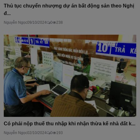
Thủ tục chuyển nhượng dự án bất động sản theo Nghị
đ...
Nguyễn Ngọc
09/10/2024
0
238
Có phải nộp thuế thu nhập khi nhận thừa kế nhà đất k...
Nguyễn Ngọc
02/10/2024
0
193