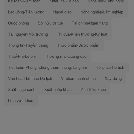
Kế toán-Kiểm toán
Khiếu nại-Tố cáo
Khoa học-Công nghệ
Lao động-Tiền lương
Ngoại giao
Nông nghiệp-Lâm nghiệp
Quốc phòng
Sở hữu trí tuệ
Tài chính-Ngân hàng
Tài nguyên-Môi trường
Thi đua-Khen thưởng-Kỷ luật
Thông tin-Truyền thông
Thực phẩm-Dược phẩm
Thuế-Phí-Lệ phí
Thương mại-Quảng cáo
Tiết kiệm-Phòng, chống tham nhũng, lãng phí
Tư pháp-Hộ tịch
Văn hóa-Thể thao-Du lịch
Vi phạm hành chính
Xây dựng
Xuất nhập cảnh
Xuất nhập khẩu
Y tế-Sức khỏe
Lĩnh vực khác