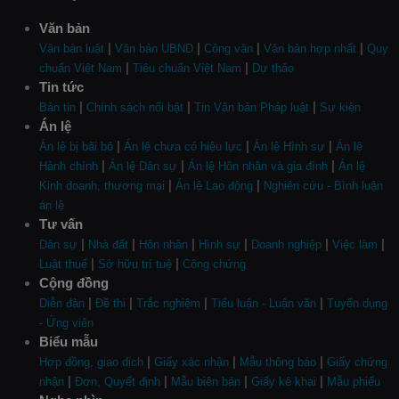
Văn bản
|
|
|
|
Văn bản luật
Văn bản UBND
Công văn
Văn bản hợp nhất
Quy
|
|
chuẩn Việt Nam
Tiêu chuẩn Việt Nam
Dự thảo
Tin tức
|
|
|
Bản tin
Chính sách nổi bật
Tin Văn bản Pháp luật
Sự kiện
Án lệ
|
|
|
Án lệ bị bãi bỏ
Án lệ chưa có hiệu lực
Án lệ Hình sự
Án lệ
|
|
|
Hành chính
Án lệ Dân sự
Án lệ Hôn nhân và gia đình
Án lệ
|
|
Kinh doanh, thương mại
Án lệ Lao động
Nghiên cứu - Bình luận
án lệ
Tư vấn
|
|
|
|
|
|
Dân sự
Nhà đất
Hôn nhân
Hình sự
Doanh nghiệp
Việc làm
|
|
Luật thuế
Sở hữu trí tuệ
Công chứng
Cộng đồng
|
|
|
|
Diễn đàn
Đề thi
Trắc nghiệm
Tiểu luận - Luận văn
Tuyển dụng
- Ứng viên
Biểu mẫu
|
|
|
Hợp đồng, giao dịch
Giấy xác nhận
Mẫu thông báo
Giấy chứng
|
|
|
|
nhận
Đơn, Quyết định
Mẫu biên bản
Giấy kê khai
Mẫu phiếu