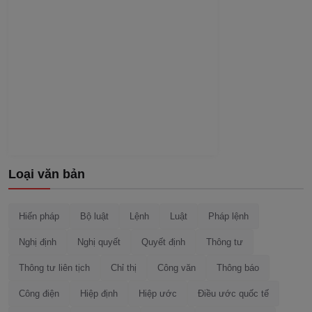
Loại văn bản
Hiến pháp
Bộ luật
Lệnh
Luật
Pháp lệnh
Nghị định
Nghị quyết
Quyết định
Thông tư
Thông tư liên tịch
Chỉ thị
Công văn
Thông báo
Công điện
Hiệp định
Hiệp ước
Điều ước quốc tế