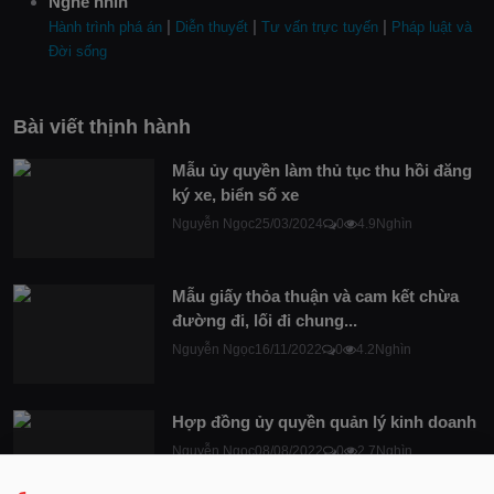
Nghe nhìn
|
|
|
Hành trình phá án
Diễn thuyết
Tư vấn trực tuyến
Pháp luật và
Đời sống
Bài viết thịnh hành
Mẫu ủy quyền làm thủ tục thu hồi đăng
ký xe, biển số xe
Nguyễn Ngọc
25/03/2024
0
4.9Nghìn
Mẫu giấy thỏa thuận và cam kết chừa
đường đi, lối đi chung...
Nguyễn Ngọc
16/11/2022
0
4.2Nghìn
Hợp đồng ủy quyền quản lý kinh doanh
Nguyễn Ngọc
08/08/2022
0
2.7Nghìn