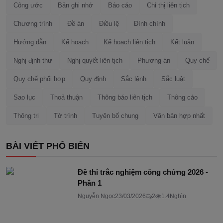
Công ước
Bản ghi nhớ
Báo cáo
Chỉ thị liên tịch
Chương trình
Đề án
Điều lệ
Đính chính
Hướng dẫn
Kế hoạch
Kế hoạch liên tịch
Kết luận
Nghị định thư
Nghị quyết liên tịch
Phương án
Quy chế
Quy chế phối hợp
Quy định
Sắc lệnh
Sắc luật
Sao lục
Thoả thuận
Thông báo liên tịch
Thông cáo
Thông tri
Tờ trình
Tuyên bố chung
Văn bản hợp nhất
BÀI VIẾT PHỔ BIẾN
Đề thi trắc nghiệm công chứng 2026 -
Phần 1
Nguyễn Ngọc
23/03/2026
2
1.4Nghìn