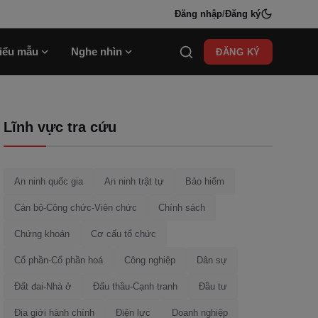
Đăng nhập
/
Đăng ký
iểu mẫu
Nghe nhìn
ĐĂNG KÝ
Lĩnh vực tra cứu
An ninh quốc gia
An ninh trật tự
Bảo hiểm
Cán bộ-Công chức-Viên chức
Chính sách
Chứng khoán
Cơ cấu tổ chức
Cổ phần-Cổ phần hoá
Công nghiệp
Dân sự
Đất đai-Nhà ở
Đấu thầu-Cạnh tranh
Đầu tư
Địa giới hành chính
Điện lực
Doanh nghiệp