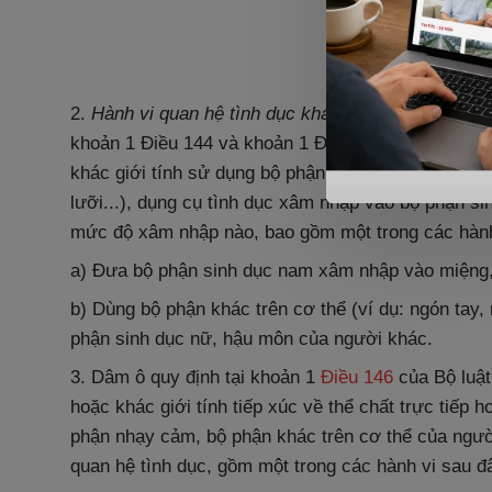
2.
Hành vi quan hệ tình dục khác
quy định tại khoả
khoản 1 Điều 144 và khoản 1 Điều 145 của Bộ luật 
khác giới tính sử dụng bộ phận sinh dục nam, bộ ph
lưỡi...), dụng cụ tình dục xâm nhập vào bộ phận s
mức độ xâm nhập nào, bao gồm một trong các hành
a) Đưa bộ phận sinh dục nam xâm nhập vào miệng
b) Dùng bộ phận khác trên cơ thể (ví dụ: ngón tay,
phận sinh dục nữ, hậu môn của người khác.
3. Dâm ô quy định tại khoản 1
Điều 146
của Bộ luật
hoặc khác giới tính tiếp xúc về thể chất trực tiếp 
phận nhạy cảm, bộ phận khác trên cơ thể của ngườ
quan hệ tình dục, gồm một trong các hành vi sau đ