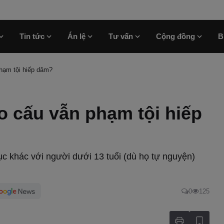
Tin tức
Án lệ
Tư vấn
Cộng đồng
B
phạm tội hiếp dâm?
o cấu vẫn phạm tội hiếp
ục khác với người dưới 13 tuổi (dù họ tự nguyện)
0
125