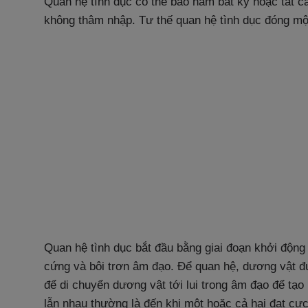
Quan hệ tình dục có thể bao hàm bất kỳ hoặc tất c
không thâm nhập. Tư thế quan hệ tình dục đóng một
Quan hệ tình dục bắt đầu bằng giai đoạn khởi độn
cứng và bôi trơn âm đạo. Để quan hệ, dương vật 
để di chuyển dương vật tới lui trong âm đạo để tạo
lẫn nhau thường là đến khi một hoặc cả hai đạt cực