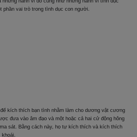
ả những hành vi đó cũng như những hành vi tình dục
 phần vai trò trong tình dục con người.
g để kích thích bạn tình nhằm làm cho dương vật cương
được đưa vào âm đạo và một hoặc cả hai cử động hông
 ma sát. Bằng cách này, họ tự kích thích và kích thích
 khoái.