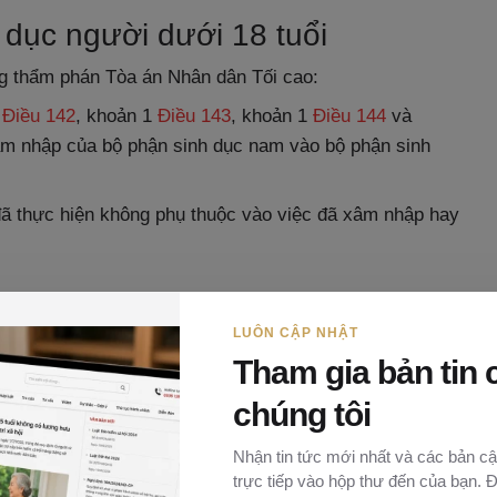
 dục người dưới 18 tuổi
ng thẩm phán Tòa án Nhân dân Tối cao:
Điều 142
, khoản 1
Điều 143
, khoản 1
Điều 144
và
âm nhập của bộ phận sinh dục nam vào bộ phận sinh
đã thực hiện không phụ thuộc vào việc đã xâm nhập hay
LUÔN CẬP NHẬT
Tham gia bản tin 
chúng tôi
Nhận tin tức mới nhất và các bản cậ
trực tiếp vào hộp thư đến của bạn. 