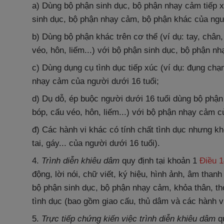
a) Dùng bộ phận sinh dục, bộ phận nhạy cảm tiếp xú
sinh dục, bộ phận nhạy cảm, bộ phận khác của ngườ
b) Dùng bộ phận khác trên cơ thể (ví dụ: tay, chân, 
véo, hôn, liếm...) với bộ phận sinh dục, bộ phận n
c) Dùng dụng cụ tình dục tiếp xúc (ví dụ: đụng chạm
nhạy cảm của người dưới 16 tuổi;
d) Dụ dỗ, ép buộc người dưới 16 tuổi dùng bộ phận 
bóp, cấu véo, hôn, liếm...) với bộ phận nhạy cảm 
đ) Các hành vi khác có tính chất tình dục nhưng k
tai, gáy... của người dưới 16 tuổi).
4.
Trình diễn khiêu dâm
quy định tại khoản 1
Điều 
động, lời nói, chữ viết, ký hiệu, hình ảnh, âm than
bộ phận sinh dục, bộ phận nhạy cảm, khỏa thân, th
tình dục (bao gồm giao cấu, thủ dâm và các hành vi
5.
Trực tiếp chứng kiến việc trình diễn khiêu dâm
qu