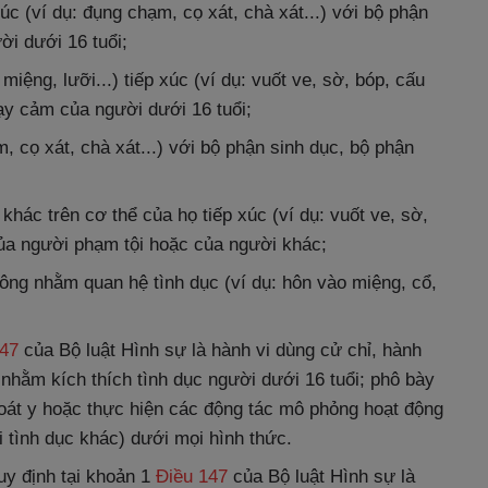
c (ví dụ: đụng chạm, cọ xát, chà xát...) với bộ phận
i dưới 16 tuổi;
miệng, lưỡi...) tiếp xúc (ví dụ: vuốt ve, sờ, bóp, cấu
hạy cảm của người dưới 16 tuổi;
, cọ xát, chà xát...) với bộ phận sinh dục, bộ phận
khác trên cơ thể của họ tiếp xúc (ví dụ: vuốt ve, sờ,
của người phạm tội hoặc của người khác;
hông nhằm quan hệ tình dục (ví dụ: hôn vào miệng, cổ,
147
của Bộ luật Hình sự là hành vi dùng cử chỉ, hành
h nhằm kích thích tình dục người dưới 16 tuổi; phô bày
oát y hoặc thực hiện các động tác mô phỏng hoạt động
 tình dục khác) dưới mọi hình thức.
y định tại khoản 1
Điều 147
của Bộ luật Hình sự là