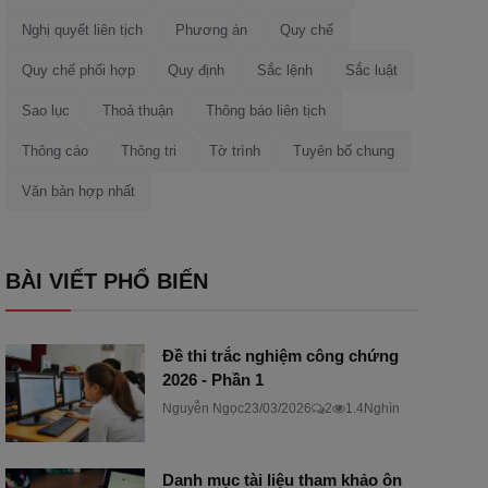
Nghị quyết liên tịch
Phương án
Quy chế
Quy chế phối hợp
Quy định
Sắc lệnh
Sắc luật
Sao lục
Thoả thuận
Thông báo liên tịch
Thông cáo
Thông tri
Tờ trình
Tuyên bố chung
Văn bản hợp nhất
BÀI VIẾT PHỔ BIẾN
Đề thi trắc nghiệm công chứng
2026 - Phần 1
Nguyễn Ngọc
23/03/2026
2
1.4Nghìn
Danh mục tài liệu tham khảo ôn