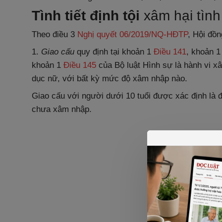
Tình tiết định tội
xâm hại tình
Theo điều 3
Nghị quyết 06/2019/NQ-HĐTP
, Hội đồ
1.
Giao cấu
quy định tại khoản 1
Điều 141
, khoản 1
khoản 1
Điều 145
của Bộ luật Hình sự là hành vi x
dục nữ, với bất kỳ mức độ xâm nhập nào.
Giao cấu với người dưới 10 tuổi được xác định là 
chưa xâm nhập.