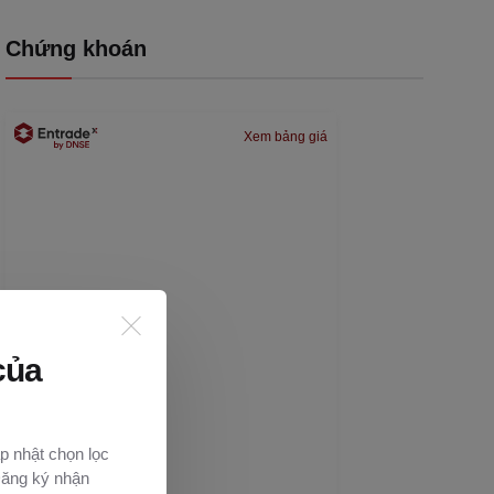
Chứng khoán
Xem bảng giá
của
p nhật chọn lọc
Đăng ký nhận