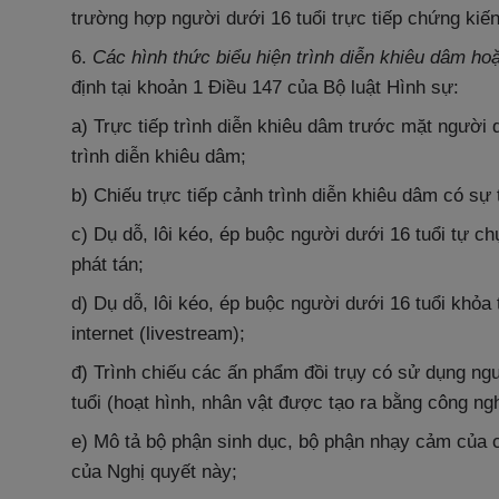
trường hợp người dưới 16 tuổi trực tiếp chứng kiế
6.
Các hình thức biểu hiện trình diễn khiêu dâm hoặ
định tại khoản 1 Điều 147 của Bộ luật Hình sự:
a) Trực tiếp trình diễn khiêu dâm trước mặt người d
trình diễn khiêu dâm;
b) Chiếu trực tiếp cảnh trình diễn khiêu dâm có sự
c) Dụ dỗ, lôi kéo, ép buộc người dưới 16 tuổi tự c
phát tán;
d) Dụ dỗ, lôi kéo, ép buộc người dưới 16 tuổi khỏa 
internet (livestream);
đ) Trình chiếu các ấn phẩm đồi trụy có sử dụng ng
tuổi (hoạt hình, nhân vật được tạo ra bằng công ng
e) Mô tả bộ phận sinh dục, bộ phận nhạy cảm của 
của Nghị quyết này;