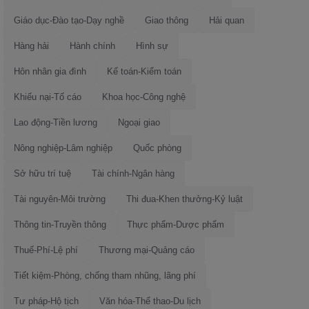
Giáo dục-Đào tạo-Dạy nghề
Giao thông
Hải quan
Hàng hải
Hành chính
Hình sự
Hôn nhân gia đình
Kế toán-Kiểm toán
Khiếu nại-Tố cáo
Khoa học-Công nghệ
Lao động-Tiền lương
Ngoại giao
Nông nghiệp-Lâm nghiệp
Quốc phòng
Sở hữu trí tuệ
Tài chính-Ngân hàng
Tài nguyên-Môi trường
Thi đua-Khen thưởng-Kỷ luật
Thông tin-Truyền thông
Thực phẩm-Dược phẩm
Thuế-Phí-Lệ phí
Thương mại-Quảng cáo
Tiết kiệm-Phòng, chống tham nhũng, lãng phí
Tư pháp-Hộ tịch
Văn hóa-Thể thao-Du lịch