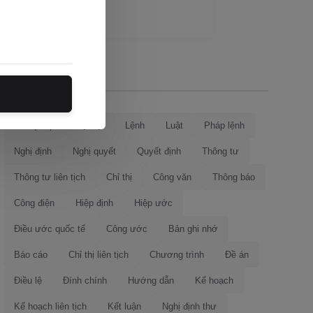
Loại văn bản
Hiến pháp
Bộ luật
Lệnh
Luật
Pháp lệnh
Nghị định
Nghị quyết
Quyết định
Thông tư
Thông tư liên tịch
Chỉ thị
Công văn
Thông báo
Công điện
Hiệp định
Hiệp ước
Điều ước quốc tế
Công ước
Bản ghi nhớ
Báo cáo
Chỉ thị liên tịch
Chương trình
Đề án
Điều lệ
Đính chính
Hướng dẫn
Kế hoạch
Kế hoạch liên tịch
Kết luận
Nghị định thư