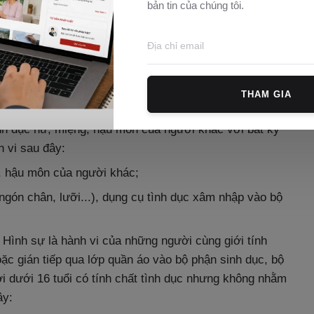
bản tin của chúng tôi.
n 1 Điều 141, khoản 1 Điều 142, khoản 1 Điều 143,
Hình sự là hành vi của những người cùng giới tính hay
THAM GIA
ận khác trên cơ thể (ví dụ: ngón tay, ngón chân,
inh dục nữ, miệng, hậu môn của người khác với bất kỳ
 vi sau đây:
, hậu môn của người khác;
 ngón chân, lưỡi...), dụng cụ tình dục xâm nhập vào bộ
 Hình sự là hành vi của những người cùng giới tính
hoặc gián tiếp qua lớp quần áo vào bộ phận sinh dục, bộ
i dưới 16 tuổi có tính chất tình dục nhưng không nhằm
ây: