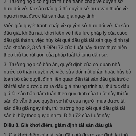
2. Trường hợp có người thứ ba tranh chấp về quyền sở
hữu đối với tài sản đấu giá thì quyền sở hữu vẫn thuộc về
người mua được tài sản đấu giá ngay tình.
Việc giải quyết tranh chấp về quyền sở hữu đối với tài sản
đấu giá, khiếu nại, khởi kiện về hiệu lực pháp lý của cuộc
đấu giá thành, việc hủy kết quả đấu giá tài sản quy định tại
các khoản 2, 3 và 4 Điều 72 của Luật này được thực hiện
theo thủ tục rút gọn của pháp luật tố tụng dân sự.
3. Trường hợp có bản án, quyết định của cơ quan nhà
nước có thẩm quyền về việc sửa đổi một phần hoặc hủy bỏ
toàn bộ các quyết định liên quan đến tài sản đấu giá trước
khi tài sản được đưa ra đấu giá nhưng trình tự, thủ tục đấu
giá tài sản bảo đảm tuân theo quy định của Luật này thì tài
sản đó vẫn thuộc quyền sở hữu của người mua được tài
sản đấu giá ngay tình, trừ trường hợp kết quả đấu giá tài
sản bị hủy theo quy định tại Điều 72 của Luật này.
Điều 8. Giá khởi điểm, giám định tài sản đấu giá
1. Giá khởi điểm của tài sản đấu giá được xác định tại thời