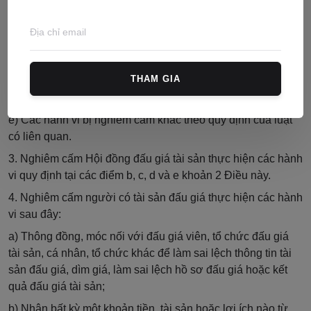
d) Để lộ thông tin về người đăng ký tham gia đấu giá nhằm
mục đích trục lợi;
đ) Nhận bất kỳ một khoản tiền, tài sản hoặc lợi ích nào từ
người có tài sản đấu giá ngoài thù lao dịch vụ đấu giá, chi
THAM GIA
phí đấu giá tài sản theo quy định của pháp luật, chi phí dịch
vụ khác liên quan đến tài sản đấu giá theo thỏa thuận;
e) Các hành vi bị nghiêm cấm khác theo quy định của luật
có liên quan.
3. Nghiêm cấm Hội đồng đấu giá tài sản thực hiện các hành
vi quy định tại các điểm b, c, d và e khoản 2 Điều này.
4. Nghiêm cấm người có tài sản đấu giá thực hiện các hành
vi sau đây:
a) Thông đồng, móc nối với đấu giá viên, tổ chức đấu giá
tài sản, cá nhân, tổ chức khác để làm sai lệch thông tin tài
sản đấu giá, dìm giá, làm sai lệch hồ sơ đấu giá hoặc kết
quả đấu giá tài sản;
b) Nhận bất kỳ một khoản tiền, tài sản hoặc lợi ích nào từ