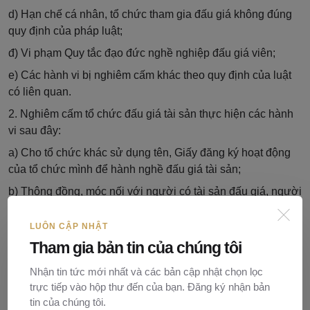
d) Hạn chế cá nhân, tổ chức tham gia đấu giá không đúng
quy định của pháp luật;
đ) Vi phạm Quy tắc đạo đức nghề nghiệp đấu giá viên;
e) Các hành vi bị nghiêm cấm khác theo quy định của luật
có liên quan.
2. Nghiêm cấm tổ chức đấu giá tài sản thực hiện các hành
vi sau đây:
a) Cho tổ chức khác sử dụng tên, Giấy đăng ký hoạt động
của tổ chức mình để hành nghề đấu giá tài sản;
b) Thông đồng, móc nối với người có tài sản đấu giá, người
tham gia đấu giá, tổ chức thẩm định giá, tổ chức giám định
tài sản đấu giá, cá nhân, tổ chức khác để làm sai lệch thông
LUÔN CẬP NHẬT
tin tài sản đấu giá, dìm giá, làm sai lệch hồ sơ đấu giá hoặc
Tham gia bản tin của chúng tôi
kết quả đấu giá tài sản;
Nhận tin tức mới nhất và các bản cập nhật chọn lọc
c) Cản trở, gây khó khăn cho người tham gia đấu giá trong
trực tiếp vào hộp thư đến của bạn. Đăng ký nhận bản
việc đăng ký tham gia đấu giá, tham gia cuộc đấu giá;
tin của chúng tôi.