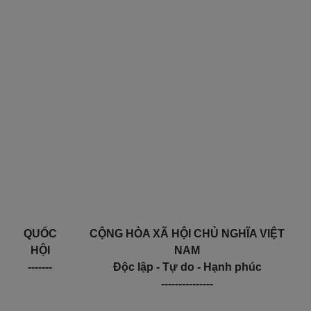
QU
Ố
C
CỘNG HÒA XÃ HỘI CHỦ NGHĨA VIỆT
H
ỘI
NAM
-------
Độc lập - Tự do - Hạnh phúc
---------------