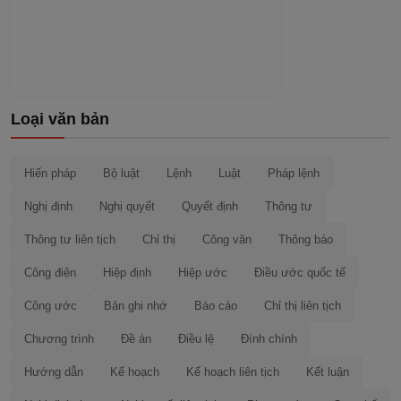
Loại văn bản
Hiến pháp
Bộ luật
Lệnh
Luật
Pháp lệnh
Nghị định
Nghị quyết
Quyết định
Thông tư
Thông tư liên tịch
Chỉ thị
Công văn
Thông báo
Công điện
Hiệp định
Hiệp ước
Điều ước quốc tế
Công ước
Bản ghi nhớ
Báo cáo
Chỉ thị liên tịch
Chương trình
Đề án
Điều lệ
Đính chính
Hướng dẫn
Kế hoạch
Kế hoạch liên tịch
Kết luận