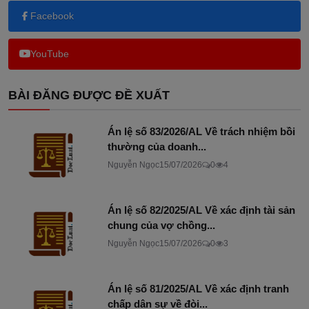
Facebook
YouTube
BÀI ĐĂNG ĐƯỢC ĐỀ XUẤT
Án lệ số 83/2026/AL Về trách nhiệm bồi
thường của doanh...
Nguyễn Ngọc
15/07/2026
0
4
Án lệ số 82/2025/AL Về xác định tài sản
chung của vợ chồng...
Nguyễn Ngọc
15/07/2026
0
3
Án lệ số 81/2025/AL Về xác định tranh
chấp dân sự về đòi...