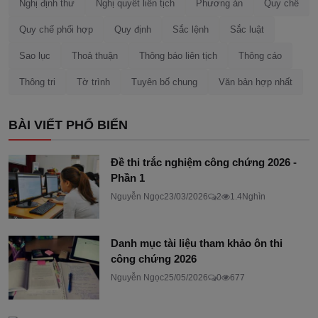
Nghị định thư
Nghị quyết liên tịch
Phương án
Quy chế
Quy chế phối hợp
Quy định
Sắc lệnh
Sắc luật
Sao lục
Thoả thuận
Thông báo liên tịch
Thông cáo
Thông tri
Tờ trình
Tuyên bố chung
Văn bản hợp nhất
BÀI VIẾT PHỔ BIẾN
Đề thi trắc nghiệm công chứng 2026 -
Phần 1
Nguyễn Ngọc
23/03/2026
2
1.4Nghìn
Danh mục tài liệu tham khảo ôn thi
công chứng 2026
Nguyễn Ngọc
25/05/2026
0
677