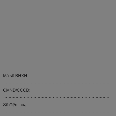
Mã số BHXH:
……………………………………………………………………
CMND/CCCD:
…………………………………………………………………..
Số điện thoại:
……………
…………………………………
…………………..