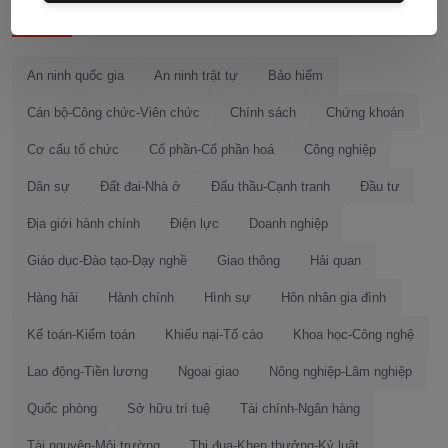
Lĩnh vực tra cứu
An ninh quốc gia
An ninh trật tự
Bảo hiểm
Cán bộ-Công chức-Viên chức
Chính sách
Chứng khoán
Cơ cấu tổ chức
Cổ phần-Cổ phần hoá
Công nghiệp
Dân sự
Đất đai-Nhà ở
Đấu thầu-Cạnh tranh
Đầu tư
Địa giới hành chính
Điện lực
Doanh nghiệp
Giáo dục-Đào tạo-Dạy nghề
Giao thông
Hải quan
Hàng hải
Hành chính
Hình sự
Hôn nhân gia đình
Kế toán-Kiểm toán
Khiếu nại-Tố cáo
Khoa học-Công nghệ
Lao động-Tiền lương
Ngoại giao
Nông nghiệp-Lâm nghiệp
Quốc phòng
Sở hữu trí tuệ
Tài chính-Ngân hàng
Tài nguyên-Môi trường
Thi đua-Khen thưởng-Kỷ luật