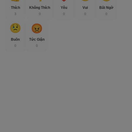
Thích
Không Thích
Yêu
Vui
Bất Ngờ
3
0
0
0
0
Buồn
Tức Giận
0
0