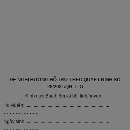
ĐỀ NGHỊ HƯỞNG HỖ TRỢ THEO QUYẾT ĐỊNH SỐ
28/2021/QĐ-TTG
Kính gửi: Bảo hiểm xã hội tỉnh/huyện...
Họ và tên: ........................................................................
…………………..
Ngày sinh: .......................................................................
…………………..