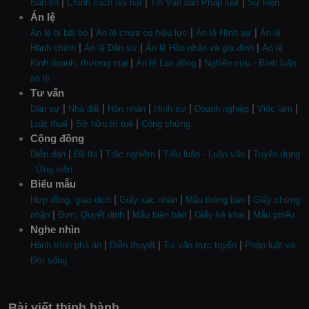
|
|
|
Bản tin
Chính sách nổi bật
Tin Văn bản Pháp luật
Sự kiện
Án lệ
|
|
|
Án lệ bị bãi bỏ
Án lệ chưa có hiệu lực
Án lệ Hình sự
Án lệ
|
|
|
Hành chính
Án lệ Dân sự
Án lệ Hôn nhân và gia đình
Án lệ
|
|
Kinh doanh, thương mại
Án lệ Lao động
Nghiên cứu - Bình luận
án lệ
Tư vấn
|
|
|
|
|
|
Dân sự
Nhà đất
Hôn nhân
Hình sự
Doanh nghiệp
Việc làm
|
|
Luật thuế
Sở hữu trí tuệ
Công chứng
Cộng đồng
|
|
|
|
Diễn đàn
Đề thi
Trắc nghiệm
Tiểu luận - Luận văn
Tuyển dụng
- Ứng viên
Biểu mẫu
|
|
|
Hợp đồng, giao dịch
Giấy xác nhận
Mẫu thông báo
Giấy chứng
|
|
|
|
nhận
Đơn, Quyết định
Mẫu biên bản
Giấy kê khai
Mẫu phiếu
Nghe nhìn
|
|
|
Hành trình phá án
Diễn thuyết
Tư vấn trực tuyến
Pháp luật và
Đời sống
Bài viết thịnh hành