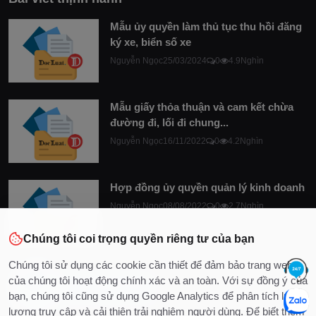
Mẫu ủy quyền làm thủ tục thu hồi đăng
ký xe, biển số xe
Nguyễn Ngọc
25/03/2024
0
4.9Nghìn
Mẫu giấy thỏa thuận và cam kết chừa
đường đi, lối đi chung...
Nguyễn Ngọc
16/11/2022
0
4.2Nghìn
Hợp đồng ủy quyền quản lý kinh doanh
Nguyễn Ngọc
08/08/2022
0
2.7Nghìn
Chúng tôi coi trọng quyền riêng tư của bạn
Chúng tôi sử dụng các cookie cần thiết để đảm bảo trang web
của chúng tôi hoạt động chính xác và an toàn. Với sự đồng ý của
bạn, chúng tôi cũng sử dụng Google Analytics để phân tích lưu
lượng truy cập và cải thiện trải nghiệm người dùng. Để biết thêm