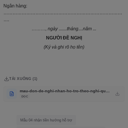
Ngân hàng:
……………………………………………………………………
….
………, ngày .......tháng....năm ...
NGƯỜI ĐỀ NGHỊ
(Ký và ghi rõ họ tên)
TẢI XUỐNG (1)
mau-don-de-nghi-nhan-ho-tro-theo-nghi-quyet-116_01
DOC
Mẫu 04 nhận tiền hưởng hỗ trợ