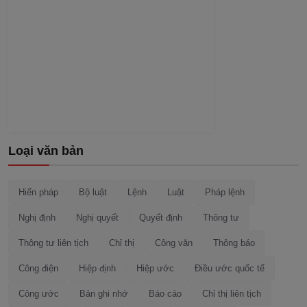
Loại văn bản
Hiến pháp
Bộ luật
Lệnh
Luật
Pháp lệnh
Nghị định
Nghị quyết
Quyết định
Thông tư
Thông tư liên tịch
Chỉ thị
Công văn
Thông báo
Công điện
Hiệp định
Hiệp ước
Điều ước quốc tế
Công ước
Bản ghi nhớ
Báo cáo
Chỉ thị liên tịch