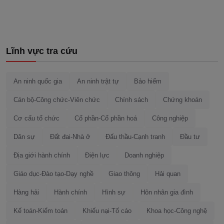
Lĩnh vực tra cứu
An ninh quốc gia
An ninh trật tự
Bảo hiểm
Cán bộ-Công chức-Viên chức
Chính sách
Chứng khoán
Cơ cấu tổ chức
Cổ phần-Cổ phần hoá
Công nghiệp
Dân sự
Đất đai-Nhà ở
Đấu thầu-Cạnh tranh
Đầu tư
Địa giới hành chính
Điện lực
Doanh nghiệp
Giáo dục-Đào tạo-Dạy nghề
Giao thông
Hải quan
Hàng hải
Hành chính
Hình sự
Hôn nhân gia đình
Kế toán-Kiểm toán
Khiếu nại-Tố cáo
Khoa học-Công nghệ