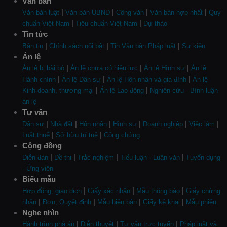
Văn bản
|
|
|
|
Văn bản luật
Văn bản UBND
Công văn
Văn bản hợp nhất
Quy
|
|
chuẩn Việt Nam
Tiêu chuẩn Việt Nam
Dự thảo
Tin tức
|
|
|
Bản tin
Chính sách nổi bật
Tin Văn bản Pháp luật
Sự kiện
Án lệ
|
|
|
Án lệ bị bãi bỏ
Án lệ chưa có hiệu lực
Án lệ Hình sự
Án lệ
|
|
|
Hành chính
Án lệ Dân sự
Án lệ Hôn nhân và gia đình
Án lệ
|
|
Kinh doanh, thương mại
Án lệ Lao động
Nghiên cứu - Bình luận
án lệ
Tư vấn
|
|
|
|
|
|
Dân sự
Nhà đất
Hôn nhân
Hình sự
Doanh nghiệp
Việc làm
|
|
Luật thuế
Sở hữu trí tuệ
Công chứng
Cộng đồng
|
|
|
|
Diễn đàn
Đề thi
Trắc nghiệm
Tiểu luận - Luận văn
Tuyển dụng
- Ứng viên
Biểu mẫu
|
|
|
Hợp đồng, giao dịch
Giấy xác nhận
Mẫu thông báo
Giấy chứng
|
|
|
|
nhận
Đơn, Quyết định
Mẫu biên bản
Giấy kê khai
Mẫu phiếu
Nghe nhìn
|
|
|
Hành trình phá án
Diễn thuyết
Tư vấn trực tuyến
Pháp luật và