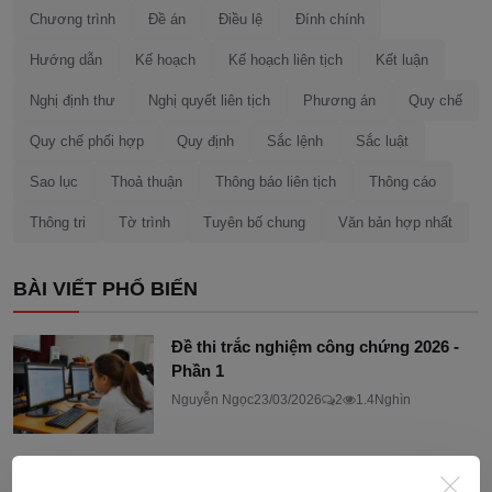
Chương trình
Đề án
Điều lệ
Đính chính
Hướng dẫn
Kế hoạch
Kế hoạch liên tịch
Kết luận
Nghị định thư
Nghị quyết liên tịch
Phương án
Quy chế
Quy chế phối hợp
Quy định
Sắc lệnh
Sắc luật
Sao lục
Thoả thuận
Thông báo liên tịch
Thông cáo
Thông tri
Tờ trình
Tuyên bố chung
Văn bản hợp nhất
BÀI VIẾT PHỔ BIẾN
Đề thi trắc nghiệm công chứng 2026 -
Phần 1
Nguyễn Ngọc
23/03/2026
2
1.4Nghìn
Danh mục tài liệu tham khảo ôn thi