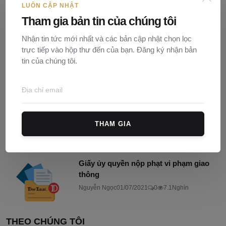
công chứng 2026
LUÔN CẬP NHẬT
Nguyễn Ngọc
25/05/2026
0
676
Tham gia bản tin của chúng tôi
Nhận tin tức mới nhất và các bản cập nhật chọn lọc
Đề thi trắc nghiệm công chứng 2026 -
trực tiếp vào hộp thư đến của bạn. Đăng ký nhận bản
Phần 3
tin của chúng tôi.
Nguyễn Ngọc
04/06/2026
0
138
Quyết định 148/QĐ-HĐCCVTQ 2025 ban
hành Quy tắc đạo đức...
THAM GIA
Nguyễn Ngọc
30/03/2025
0
786
Giấy ủy quyền nộp phạt vi phạm giao
thông
Nguyễn Ngọc
01/07/2021
0
7.1Nghìn
THEO CHÚNG TÔI