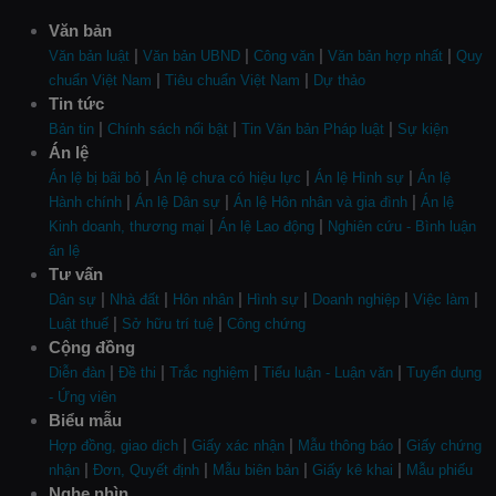
Văn bản
|
|
|
|
Văn bản luật
Văn bản UBND
Công văn
Văn bản hợp nhất
Quy
|
|
chuẩn Việt Nam
Tiêu chuẩn Việt Nam
Dự thảo
Tin tức
|
|
|
Bản tin
Chính sách nổi bật
Tin Văn bản Pháp luật
Sự kiện
Án lệ
|
|
|
Án lệ bị bãi bỏ
Án lệ chưa có hiệu lực
Án lệ Hình sự
Án lệ
|
|
|
Hành chính
Án lệ Dân sự
Án lệ Hôn nhân và gia đình
Án lệ
|
|
Kinh doanh, thương mại
Án lệ Lao động
Nghiên cứu - Bình luận
án lệ
Tư vấn
|
|
|
|
|
|
Dân sự
Nhà đất
Hôn nhân
Hình sự
Doanh nghiệp
Việc làm
|
|
Luật thuế
Sở hữu trí tuệ
Công chứng
Cộng đồng
|
|
|
|
Diễn đàn
Đề thi
Trắc nghiệm
Tiểu luận - Luận văn
Tuyển dụng
- Ứng viên
Biểu mẫu
|
|
|
Hợp đồng, giao dịch
Giấy xác nhận
Mẫu thông báo
Giấy chứng
|
|
|
|
nhận
Đơn, Quyết định
Mẫu biên bản
Giấy kê khai
Mẫu phiếu
Nghe nhìn