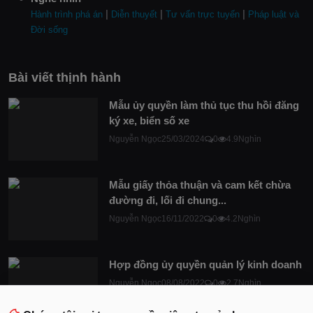
|
|
|
Hành trình phá án
Diễn thuyết
Tư vấn trực tuyến
Pháp luật và
Đời sống
Bài viết thịnh hành
Mẫu ủy quyền làm thủ tục thu hồi đăng
ký xe, biển số xe
Nguyễn Ngọc
25/03/2024
0
4.9Nghìn
Mẫu giấy thỏa thuận và cam kết chừa
đường đi, lối đi chung...
Nguyễn Ngọc
16/11/2022
0
4.2Nghìn
Hợp đồng ủy quyền quản lý kinh doanh
Nguyễn Ngọc
08/08/2022
0
2.7Nghìn