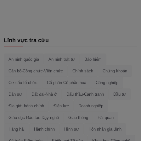
Lĩnh vực tra cứu
An ninh quốc gia
An ninh trật tự
Bảo hiểm
Cán bộ-Công chức-Viên chức
Chính sách
Chứng khoán
Cơ cấu tổ chức
Cổ phần-Cổ phần hoá
Công nghiệp
Dân sự
Đất đai-Nhà ở
Đấu thầu-Cạnh tranh
Đầu tư
Địa giới hành chính
Điện lực
Doanh nghiệp
Giáo dục-Đào tạo-Dạy nghề
Giao thông
Hải quan
Hàng hải
Hành chính
Hình sự
Hôn nhân gia đình
Kế toán-Kiểm toán
Khiếu nại-Tố cáo
Khoa học-Công nghệ