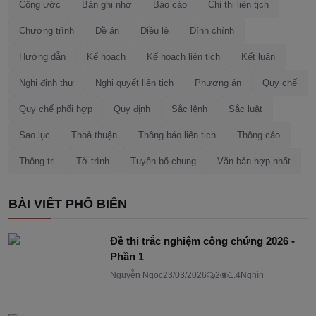
Công ước
Bản ghi nhớ
Báo cáo
Chỉ thị liên tịch
Chương trình
Đề án
Điều lệ
Đính chính
Hướng dẫn
Kế hoạch
Kế hoạch liên tịch
Kết luận
Nghị định thư
Nghị quyết liên tịch
Phương án
Quy chế
Quy chế phối hợp
Quy định
Sắc lệnh
Sắc luật
Sao lục
Thoả thuận
Thông báo liên tịch
Thông cáo
Thông tri
Tờ trình
Tuyên bố chung
Văn bản hợp nhất
BÀI VIẾT PHỔ BIẾN
Đề thi trắc nghiệm công chứng 2026 -
Phần 1
Nguyễn Ngọc
23/03/2026
2
1.4Nghìn