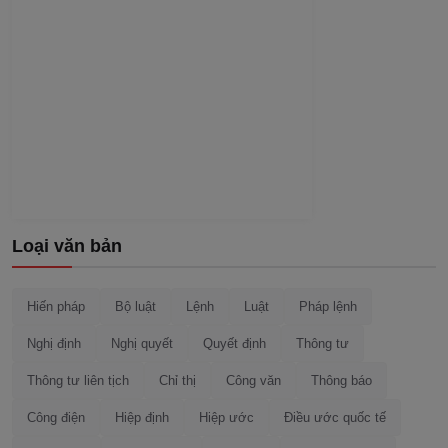
Loại văn bản
Hiến pháp
Bộ luật
Lệnh
Luật
Pháp lệnh
Nghị định
Nghị quyết
Quyết định
Thông tư
Thông tư liên tịch
Chỉ thị
Công văn
Thông báo
Công điện
Hiệp định
Hiệp ước
Điều ước quốc tế