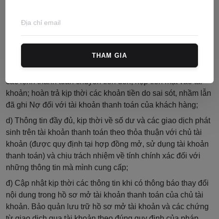
b) Lưu giữ mẫu chữ ký của chủ tài khoản, kế toán trưởng
hoặc người phụ trách kế toán (
trường hợp
khách hàng là tổ
chức thuộc đối tượng bắt buộc phải bố trí kế toán trưởng)
và những người được ủy quyền để kiểm tra, đối chiếu trong
quá trình sử dụng tài khoản thanh toán;
THAM GIA
c) Ghi Có vào tài khoản thanh toán của khách hàng kịp thời
các lệnh thanh toán chuyển tiền đến, nộp tiền mặt vào tài
khoản; hoàn trả kịp thời các khoản tiền do sai sót, nhầm lẫn
đã ghi Nợ đối với tài khoản thanh toán của khách hàng;
d) Thông tin đầy đủ, kịp thời
về
số dư và các giao dịch phát
sinh trên tài khoản thanh toán theo thỏa thuận với chủ tài
khoản (được quy định tại hợp đồng mở, sử dụng tài khoản
thanh toán) và chịu trách nhiệm về tính chính xác đối với
những thông tin mà mình cung cấp;
đ) Cập nhật kịp thời các thông tin khi có thông báo thay đổi
nội dung trong hồ sơ mở tài khoản thanh toán của chủ tài
khoản. Bảo quản lưu trữ hồ sơ mở tài khoản và các chứng
từ giao dịch qua tài khoản theo đúng quy định của pháp