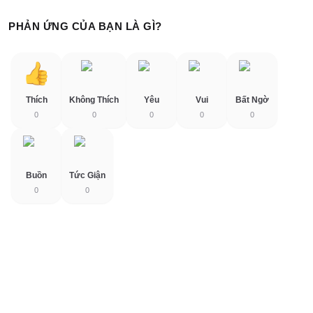
PHẢN ỨNG CỦA BẠN LÀ GÌ?
Thích
Không Thích
Yêu
Vui
Bất Ngờ
0
0
0
0
0
Buồn
Tức Giận
0
0