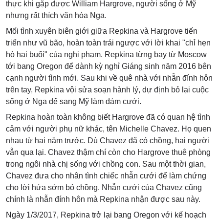
thực khi gặp được William Hargrove, người sống ở Mỹ
nhưng rất thích văn hóa Nga.
Mối tình xuyên biên giới giữa Repkina và Hargrove tiến
triển như vũ bão, hoàn toàn trái ngược với lời khai "chỉ hẹn
hò hai buổi" của nghi phạm. Repkina từng bay từ Moscow
tới bang Oregon để dành kỳ nghỉ Giáng sinh năm 2016 bên
cạnh người tình mới. Sau khi về quê nhà với nhẫn đính hôn
trên tay, Repkina vội sửa soạn hành lý, dự định bỏ lại cuộc
sống ở Nga để sang Mỹ làm đám cưới.
Repkina hoàn toàn không biết Hargrove đã có quan hệ tình
cảm với người phụ nữ khác, tên Michelle Chavez. Họ quen
nhau từ hai năm trước. Dù Chavez đã có chồng, hai người
vẫn qua lại. Chavez thậm chí còn cho Hargrove thuê phòng
trong ngôi nhà chị sống với chồng con. Sau một thời gian,
Chavez đưa cho nhân tình chiếc nhẫn cưới để làm chứng
cho lời hứa sớm bỏ chồng. Nhẫn cưới của Chavez cũng
chính là nhẫn đính hôn mà Repkina nhận được sau này.
Ngày 1/3/2017, Repkina trở lại bang Oregon với kế hoạch