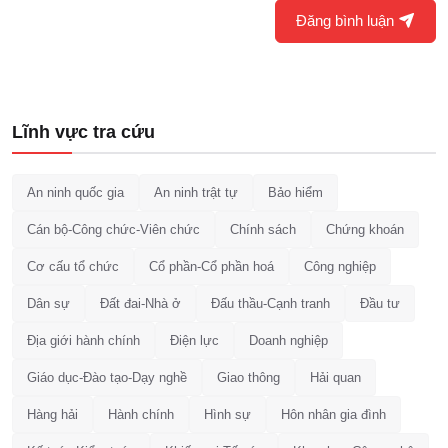
Đăng bình luận
Lĩnh vực tra cứu
An ninh quốc gia
An ninh trật tự
Bảo hiểm
Cán bộ-Công chức-Viên chức
Chính sách
Chứng khoán
Cơ cấu tổ chức
Cổ phần-Cổ phần hoá
Công nghiệp
Dân sự
Đất đai-Nhà ở
Đấu thầu-Cạnh tranh
Đầu tư
Địa giới hành chính
Điện lực
Doanh nghiệp
Giáo dục-Đào tạo-Dạy nghề
Giao thông
Hải quan
Hàng hải
Hành chính
Hình sự
Hôn nhân gia đình