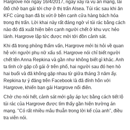
Hargrove nói ngày 16/4/2017, ngày xảy ra vụ án mạng, lái
ôtô chở bạn gái tới chợ ở thị trấn Alsea.
Túi rác sau khi ăn
KFC cùng bạn đã bị vứt ở bên cạnh cửa hàng bách hóa
trong thị trấn. Lời khai này rất đáng ngờ vì túi rác bằng cách
nào đó đã xuất hiện bên cạnh người chết ở khu vực hẻo
lánh. Hargrove lập tức được mời tới đồn cảnh sát.
Khi đã trong phòng thẩm vấn, Hargrove mới bị hỏi về quan
hệ với người phụ nữ xấu số. Hargrove nói chỉ biết người
chết tên Anna Repkina và gần như không biết gì khác. Anh
ta tình cờ gặp cô gái ở trên phố, hai người sau đó hẹn hò
hai buổi và đã không gặp nhau từ giữa tháng 3 năm ấy.
Repkina tự ý đăng trên Facebook là đã đính hôn với
Hargrove, khiến bạn gái Hargrove nổi điên.
Chờ cho nói hết, cảnh sát mới gây áp lực bằng cách tiết lộ
túi rác của Hargrove được tìm thấy gần hiện trường án
mạng. "Có rất nhiều mâu thuẫn trong lời kể của anh", điều
tra viên nói.