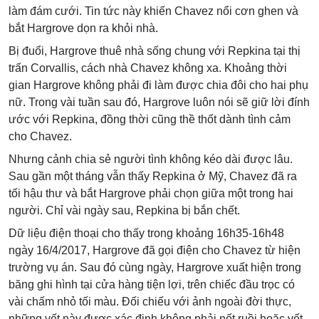
làm đám cưới. Tin tức này khiến Chavez nổi cơn ghen và
bắt Hargrove dọn ra khỏi nhà.
Bị đuổi, Hargrove thuê nhà sống chung với Repkina tại thị
trấn Corvallis, cách nhà Chavez không xa. Khoảng thời
gian Hargrove không phải đi làm được chia đôi cho hai phụ
nữ. Trong vài tuần sau đó, Hargrove luôn nói sẽ giữ lời đính
ước với Repkina, đồng thời cũng thề thốt dành tình cảm
cho Chavez.
Nhưng cảnh chia sẻ người tình không kéo dài được lâu.
Sau gần một tháng vẫn thấy Repkina ở Mỹ, Chavez đã ra
tối hậu thư và bắt Hargrove phải chọn giữa một trong hai
người. Chỉ vài ngày sau, Repkina bị bắn chết.
Dữ liệu điện thoại cho thấy trong khoảng 16h35-16h48
ngày 16/4/2017, Hargrove đã gọi điện cho Chavez từ hiện
trường vụ án. Sau đó cùng ngày, Hargrove xuất hiện trong
băng ghi hình tại cửa hàng tiện lợi, trên chiếc đầu trọc có
vài chấm nhỏ tối màu. Đối chiếu với ảnh ngoài đời thực,
những vết này được xác định không phải nốt ruồi hoặc vết