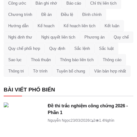
Công ước
Bản ghi nhớ
Báo cáo
Chỉ thị liên tịch
Chương trình
Đề án
Điều lệ
Đính chính
Hướng dẫn
Kế hoạch
Kế hoạch liên tịch
Kết luận
Nghị định thư
Nghị quyết liên tịch
Phương án
Quy chế
Quy chế phối hợp
Quy định
Sắc lệnh
Sắc luật
Sao lục
Thoả thuận
Thông báo liên tịch
Thông cáo
Thông tri
Tờ trình
Tuyên bố chung
Văn bản hợp nhất
BÀI VIẾT PHỔ BIẾN
Đề thi trắc nghiệm công chứng 2026 -
Phần 1
Nguyễn Ngọc
23/03/2026
2
1.4Nghìn