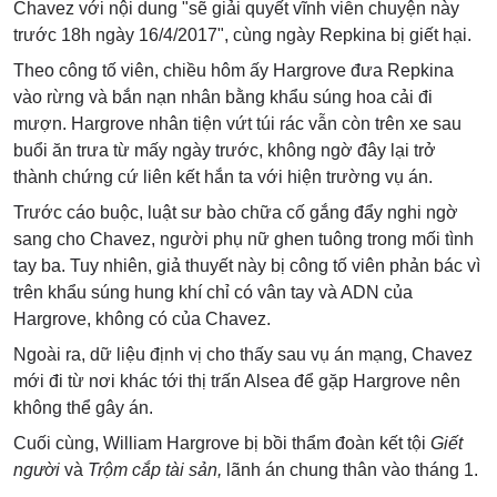
Chavez với nội dung "sẽ giải quyết vĩnh viễn chuyện này
trước 18h ngày 16/4/2017", cùng ngày Repkina bị giết hại.
Theo công tố viên, chiều hôm ấy Hargrove đưa Repkina
vào rừng và bắn nạn nhân bằng khẩu súng hoa cải đi
mượn. Hargrove nhân tiện vứt túi rác vẫn còn trên xe sau
buổi ăn trưa từ mấy ngày trước, không ngờ đây lại trở
thành chứng cứ liên kết hắn ta với hiện trường vụ án.
Trước cáo buộc, luật sư bào chữa cố gắng đẩy nghi ngờ
sang cho Chavez, người phụ nữ ghen tuông trong mối tình
tay ba. Tuy nhiên, giả thuyết này bị công tố viên phản bác vì
trên khẩu súng hung khí chỉ có vân tay và ADN của
Hargrove, không có của Chavez.
Ngoài ra, dữ liệu định vị cho thấy sau vụ án mạng, Chavez
mới đi từ nơi khác tới thị trấn Alsea để gặp Hargrove nên
không thể gây án.
Cuối cùng, William Hargrove bị bồi thẩm đoàn kết tội
Giết
người
và
Trộm cắp tài sản,
lãnh án chung thân vào tháng 1.