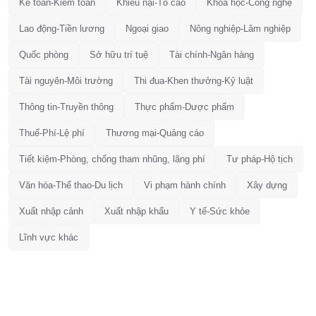
Kế toán-Kiểm toán
Khiếu nại-Tố cáo
Khoa học-Công nghệ
Lao động-Tiền lương
Ngoại giao
Nông nghiệp-Lâm nghiệp
Quốc phòng
Sở hữu trí tuệ
Tài chính-Ngân hàng
Tài nguyên-Môi trường
Thi đua-Khen thưởng-Kỷ luật
Thông tin-Truyền thông
Thực phẩm-Dược phẩm
Thuế-Phí-Lệ phí
Thương mại-Quảng cáo
Tiết kiệm-Phòng, chống tham nhũng, lãng phí
Tư pháp-Hộ tịch
Văn hóa-Thể thao-Du lịch
Vi phạm hành chính
Xây dựng
Xuất nhập cảnh
Xuất nhập khẩu
Y tế-Sức khỏe
Lĩnh vực khác