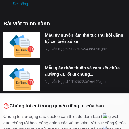
Đời sống
Bài viết thịnh hành
Mẫu ủy quyền làm thủ tục thu hồi đăng
ký xe, biển số xe
Nguyễn Ngọc
25/03/2024
0
4.9Nghìn
Mẫu giấy thỏa thuận và cam kết chừa
đường đi, lối đi chung...
Nguyễn Ngọc
16/11/2022
0
4.2Nghìn
Hợp đồng ủy quyền quản lý kinh doanh
Chúng tôi coi trọng quyền riêng tư của bạn
Nguyễn Ngọc
08/08/2022
0
2.7Nghìn
Chúng tôi sử dụng các cookie cần thiết để đảm bảo trang web
của chúng tôi hoạt động chính xác và an toàn. Với sự đồng ý của