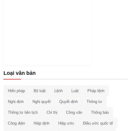
Loại văn bản
Hiến pháp
Bộ luật
Lệnh
Luật
Pháp lệnh
Nghị định
Nghị quyết
Quyết định
Thông tư
Thông tư liên tịch
Chỉ thị
Công văn
Thông báo
Công điện
Hiệp định
Hiệp ước
Điều ước quốc tế