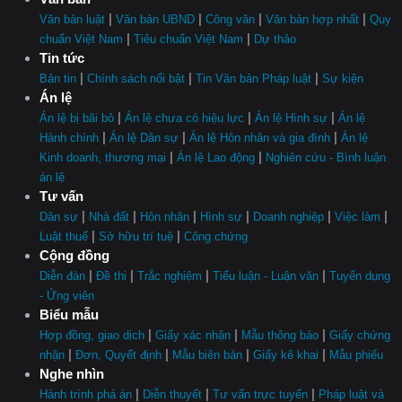
|
|
|
|
Văn bản luật
Văn bản UBND
Công văn
Văn bản hợp nhất
Quy
|
|
chuẩn Việt Nam
Tiêu chuẩn Việt Nam
Dự thảo
Tin tức
|
|
|
Bản tin
Chính sách nổi bật
Tin Văn bản Pháp luật
Sự kiện
Án lệ
|
|
|
Án lệ bị bãi bỏ
Án lệ chưa có hiệu lực
Án lệ Hình sự
Án lệ
|
|
|
Hành chính
Án lệ Dân sự
Án lệ Hôn nhân và gia đình
Án lệ
|
|
Kinh doanh, thương mại
Án lệ Lao động
Nghiên cứu - Bình luận
án lệ
Tư vấn
|
|
|
|
|
|
Dân sự
Nhà đất
Hôn nhân
Hình sự
Doanh nghiệp
Việc làm
|
|
Luật thuế
Sở hữu trí tuệ
Công chứng
Cộng đồng
|
|
|
|
Diễn đàn
Đề thi
Trắc nghiệm
Tiểu luận - Luận văn
Tuyển dụng
- Ứng viên
Biểu mẫu
|
|
|
Hợp đồng, giao dịch
Giấy xác nhận
Mẫu thông báo
Giấy chứng
|
|
|
|
nhận
Đơn, Quyết định
Mẫu biên bản
Giấy kê khai
Mẫu phiếu
Nghe nhìn
|
|
|
Hành trình phá án
Diễn thuyết
Tư vấn trực tuyến
Pháp luật và