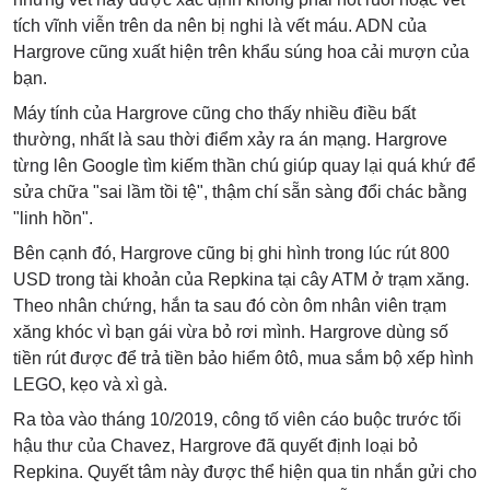
tích vĩnh viễn trên da nên bị nghi là vết máu. ADN của
Hargrove cũng xuất hiện trên khẩu súng hoa cải mượn của
bạn.
Máy tính của Hargrove cũng cho thấy nhiều điều bất
thường, nhất là sau thời điểm xảy ra án mạng. Hargrove
từng lên Google tìm kiếm thần chú giúp quay lại quá khứ để
sửa chữa "sai lầm tồi tệ", thậm chí sẵn sàng đổi chác bằng
"linh hồn".
Bên cạnh đó, Hargrove cũng bị ghi hình trong lúc rút 800
USD trong tài khoản của Repkina tại cây ATM ở trạm xăng.
Theo nhân chứng, hắn ta sau đó còn ôm nhân viên trạm
xăng khóc vì bạn gái vừa bỏ rơi mình. Hargrove dùng số
tiền rút được để trả tiền bảo hiểm ôtô, mua sắm bộ xếp hình
LEGO, kẹo và xì gà.
Ra tòa vào tháng 10/2019, công tố viên cáo buộc trước tối
hậu thư của Chavez, Hargrove đã quyết định loại bỏ
Repkina. Quyết tâm này được thể hiện qua tin nhắn gửi cho