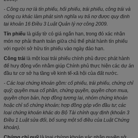
- Công cụ nợ là tín phiếu, hối phiếu, trái phiếu, công trái và
công cụ khác làm phát sinh nghĩa vụ trả nợ được quy định
tại khoản 16 Điều 3 Luật Quản lý nợ công 2009.
Tín phiếu
là giấy tờ có giá ngắn hạn, trong đó xác nhận
món nợ phải thanh toán giữa chủ thể phát hành tín phiếu
với người sở hữu tín phiếu vào ngày đáo hạn.
Công trái
là một loại trái phiếu chính phủ được phát hành
để hưy động vốn nhằm giúp Chính phủ thực hiện các dự án
đầu tư cơ sở hạ tầng về kinh tế-xã hội của đất nước.
- Các loại chứng khoán gồm: cổ phiếu, trái phiếu, chứng chỉ
quỹ; quyền mua cổ phần, chứng quyền, quyền chọn mua,
quyền chọn bán, hợp đồng tương lai, nhóm chứng khoán
hoặc chỉ số chứng khoán; hợp đồng góp vốn đầu tư; các
loại chứng khoán khác do Bộ Tài chính quy định (khoản 3
Điều 1 Luật sửa đổi, bổ sung một số điều của Luật Chứng
khoán).
Chứng chỉ quỹ
là loại chứng khoán xác nhận quyền sở