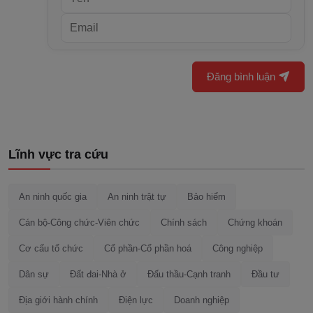
Đăng bình luận
Lĩnh vực tra cứu
An ninh quốc gia
An ninh trật tự
Bảo hiểm
Cán bộ-Công chức-Viên chức
Chính sách
Chứng khoán
Cơ cấu tổ chức
Cổ phần-Cổ phần hoá
Công nghiệp
Dân sự
Đất đai-Nhà ở
Đấu thầu-Cạnh tranh
Đầu tư
Địa giới hành chính
Điện lực
Doanh nghiệp