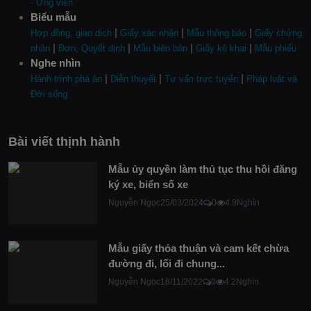
- Ứng viên
Biểu mẫu
|
|
|
Hợp đồng, giao dịch
Giấy xác nhận
Mẫu thông báo
Giấy chứng
|
|
|
|
nhận
Đơn, Quyết định
Mẫu biên bản
Giấy kê khai
Mẫu phiếu
Nghe nhìn
|
|
|
Hành trình phá án
Diễn thuyết
Tư vấn trực tuyến
Pháp luật và
Đời sống
Bài viết thịnh hành
Mẫu ủy quyền làm thủ tục thu hồi đăng
ký xe, biển số xe
Nguyễn Ngọc
25/03/2024
0
4.9Nghìn
Mẫu giấy thỏa thuận và cam kết chừa
đường đi, lối đi chung...
Nguyễn Ngọc
16/11/2022
0
4.2Nghìn