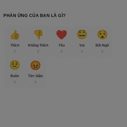
PHẢN ỨNG CỦA BẠN LÀ GÌ?
Thích
Không Thích
Yêu
Vui
Bất Ngờ
3
0
0
0
0
Buồn
Tức Giận
0
0