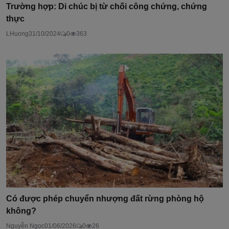
Trường hợp: Di chúc bị từ chối công chứng, chứng
thực
LHuong
31/10/2024
0
363
Có được phép chuyển nhượng đất rừng phòng hộ
không?
Nguyễn Ngọc
01/06/2026
0
26