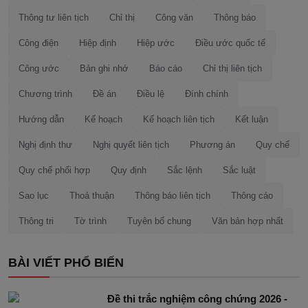
Thông tư liên tịch
Chỉ thị
Công văn
Thông báo
Công điện
Hiệp định
Hiệp ước
Điều ước quốc tế
Công ước
Bản ghi nhớ
Báo cáo
Chỉ thị liên tịch
Chương trình
Đề án
Điều lệ
Đính chính
Hướng dẫn
Kế hoạch
Kế hoạch liên tịch
Kết luận
Nghị định thư
Nghị quyết liên tịch
Phương án
Quy chế
Quy chế phối hợp
Quy định
Sắc lệnh
Sắc luật
Sao lục
Thoả thuận
Thông báo liên tịch
Thông cáo
Thông tri
Tờ trình
Tuyên bố chung
Văn bản hợp nhất
BÀI VIẾT PHỔ BIẾN
Đề thi trắc nghiệm công chứng 2026 -