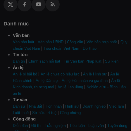
Danh mục
Văn bản
|
|
|
|
Văn bản luật
Văn bản UBND
Công văn
Văn bản hợp nhất
Quy
|
|
chuẩn Việt Nam
Tiêu chuẩn Việt Nam
Dự thảo
Tin tức
|
|
|
Bản tin
Chính sách nổi bật
Tin Văn bản Pháp luật
Sự kiện
Án lệ
|
|
|
Án lệ bị bãi bỏ
Án lệ chưa có hiệu lực
Án lệ Hình sự
Án lệ
|
|
|
Hành chính
Án lệ Dân sự
Án lệ Hôn nhân và gia đình
Án lệ
|
|
Kinh doanh, thương mại
Án lệ Lao động
Nghiên cứu - Bình luận
án lệ
Tư vấn
|
|
|
|
|
|
Dân sự
Nhà đất
Hôn nhân
Hình sự
Doanh nghiệp
Việc làm
|
|
Luật thuế
Sở hữu trí tuệ
Công chứng
Cộng đồng
|
|
|
|
Diễn đàn
Đề thi
Trắc nghiệm
Tiểu luận - Luận văn
Tuyển dụng