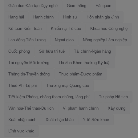
Giáo dục-Đào tạo-Dạy nghề
Giao thông
Hải quan
Hàng hải
Hành chính
Hình sự
Hôn nhân gia đình
Kế toán-Kiểm toán
Khiếu nại-Tố cáo
Khoa học-Công nghệ
Lao động-Tiền lương
Ngoại giao
Nông nghiệp-Lâm nghiệp
Quốc phòng
Sở hữu trí tuệ
Tài chính-Ngân hàng
Tài nguyên-Môi trường
Thi đua-Khen thưởng-Kỷ luật
Thông tin-Truyền thông
Thực phẩm-Dược phẩm
Thuế-Phí-Lệ phí
Thương mại-Quảng cáo
Tiết kiệm-Phòng, chống tham nhũng, lãng phí
Tư pháp-Hộ tịch
Văn hóa-Thể thao-Du lịch
Vi phạm hành chính
Xây dựng
Xuất nhập cảnh
Xuất nhập khẩu
Y tế-Sức khỏe
Lĩnh vực khác