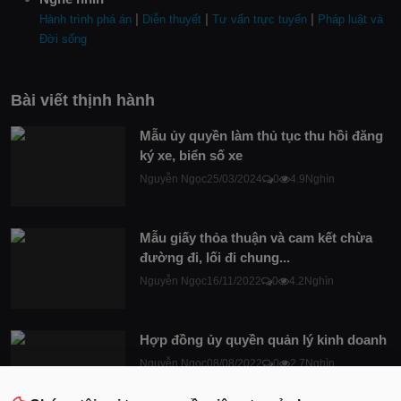
|
|
|
Hành trình phá án
Diễn thuyết
Tư vấn trực tuyến
Pháp luật và
Đời sống
Bài viết thịnh hành
Mẫu ủy quyền làm thủ tục thu hồi đăng
ký xe, biển số xe
Nguyễn Ngọc
25/03/2024
0
4.9Nghìn
Mẫu giấy thỏa thuận và cam kết chừa
đường đi, lối đi chung...
Nguyễn Ngọc
16/11/2022
0
4.2Nghìn
Hợp đồng ủy quyền quản lý kinh doanh
Nguyễn Ngọc
08/08/2022
0
2.7Nghìn