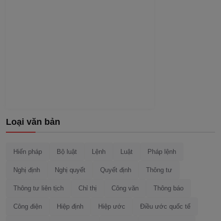
Loại văn bản
Hiến pháp
Bộ luật
Lệnh
Luật
Pháp lệnh
Nghị định
Nghị quyết
Quyết định
Thông tư
Thông tư liên tịch
Chỉ thị
Công văn
Thông báo
Công điện
Hiệp định
Hiệp ước
Điều ước quốc tế