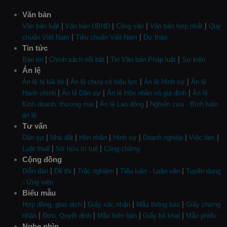
Văn bản
|
|
|
|
Văn bản luật
Văn bản UBND
Công văn
Văn bản hợp nhất
Quy
|
|
chuẩn Việt Nam
Tiêu chuẩn Việt Nam
Dự thảo
Tin tức
|
|
|
Bản tin
Chính sách nổi bật
Tin Văn bản Pháp luật
Sự kiện
Án lệ
|
|
|
Án lệ bị bãi bỏ
Án lệ chưa có hiệu lực
Án lệ Hình sự
Án lệ
|
|
|
Hành chính
Án lệ Dân sự
Án lệ Hôn nhân và gia đình
Án lệ
|
|
Kinh doanh, thương mại
Án lệ Lao động
Nghiên cứu - Bình luận
án lệ
Tư vấn
|
|
|
|
|
|
Dân sự
Nhà đất
Hôn nhân
Hình sự
Doanh nghiệp
Việc làm
|
|
Luật thuế
Sở hữu trí tuệ
Công chứng
Cộng đồng
|
|
|
|
Diễn đàn
Đề thi
Trắc nghiệm
Tiểu luận - Luận văn
Tuyển dụng
- Ứng viên
Biểu mẫu
|
|
|
Hợp đồng, giao dịch
Giấy xác nhận
Mẫu thông báo
Giấy chứng
|
|
|
|
nhận
Đơn, Quyết định
Mẫu biên bản
Giấy kê khai
Mẫu phiếu
Nghe nhìn