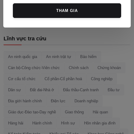
Đăng bình luận
THAM GIA
Lĩnh vực tra cứu
An ninh quốc gia
An ninh trật tự
Bảo hiểm
Cán bộ-Công chức-Viên chức
Chính sách
Chứng khoán
Cơ cấu tổ chức
Cổ phần-Cổ phần hoá
Công nghiệp
Dân sự
Đất đai-Nhà ở
Đấu thầu-Cạnh tranh
Đầu tư
Địa giới hành chính
Điện lực
Doanh nghiệp
Giáo dục-Đào tạo-Dạy nghề
Giao thông
Hải quan
Hàng hải
Hành chính
Hình sự
Hôn nhân gia đình