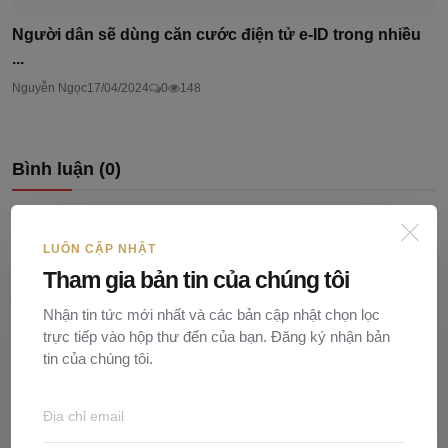
Người dân sẽ dùng căn cước điện tử e-ID trong nhiều
...
Nguyễn Ngọc
17/04/2024
0
148
Bình luận (
0
)
LUÔN CẬP NHẬT
Tham gia bản tin của chúng tôi
Nhận tin tức mới nhất và các bản cập nhật chọn lọc
trực tiếp vào hộp thư đến của bạn. Đăng ký nhận bản
tin của chúng tôi.