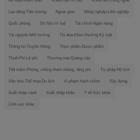
Kế toán-Kiểm toán
Khiếu nại-Tố cáo
Khoa học-Công nghệ
Lao động-Tiền lương
Ngoại giao
Nông nghiệp-Lâm nghiệp
Quốc phòng
Sở hữu trí tuệ
Tài chính-Ngân hàng
Tài nguyên-Môi trường
Thi đua-Khen thưởng-Kỷ luật
Thông tin-Truyền thông
Thực phẩm-Dược phẩm
Thuế-Phí-Lệ phí
Thương mại-Quảng cáo
Tiết kiệm-Phòng, chống tham nhũng, lãng phí
Tư pháp-Hộ tịch
Văn hóa-Thể thao-Du lịch
Vi phạm hành chính
Xây dựng
Xuất nhập cảnh
Xuất nhập khẩu
Y tế-Sức khỏe
Lĩnh vực khác