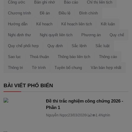
Công ước
Bản ghi nhớ
Báo cáo
Chỉ thị liên tịch
Chương trình
Đề án
Điều lệ
Đính chính
Hướng dẫn
Kế hoạch
Kế hoạch liên tịch
Kết luận
Nghị định thư
Nghị quyết liên tịch
Phương án
Quy chế
Quy chế phối hợp
Quy định
Sắc lệnh
Sắc luật
Sao lục
Thoả thuận
Thông báo liên tịch
Thông cáo
Thông tri
Tờ trình
Tuyên bố chung
Văn bản hợp nhất
BÀI VIẾT PHỔ BIẾN
Đề thi trắc nghiệm công chứng 2026 -
Phần 1
Nguyễn Ngọc
23/03/2026
2
1.4Nghìn