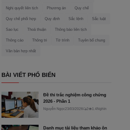
Nghị quyết liên tịch
Phương án
Quy chế
Quy chế phối hợp
Quy định
Sắc lệnh
Sắc luật
Sao lục
Thoả thuận
Thông báo liên tịch
Thông cáo
Thông tri
Tờ trình
Tuyên bố chung
Văn bản hợp nhất
BÀI VIẾT PHỔ BIẾN
Đề thi trắc nghiệm công chứng
2026 - Phần 1
Nguyễn Ngọc
23/03/2026
2
1.4Nghìn
Danh mục tài liệu tham khảo ôn