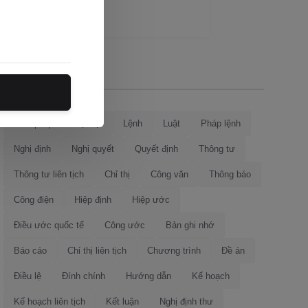
Loại văn bản
Hiến pháp
Bộ luật
Lệnh
Luật
Pháp lệnh
Nghị định
Nghị quyết
Quyết định
Thông tư
Thông tư liên tịch
Chỉ thị
Công văn
Thông báo
Công điện
Hiệp định
Hiệp ước
Điều ước quốc tế
Công ước
Bản ghi nhớ
Báo cáo
Chỉ thị liên tịch
Chương trình
Đề án
Điều lệ
Đính chính
Hướng dẫn
Kế hoạch
Kế hoạch liên tịch
Kết luận
Nghị định thư