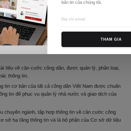
bản tin của chúng tôi.
an, tổ chức, cá nhân có liên quan.
ư sau:
ch, nhân dạng của công dân
theo quy định của Luật này.
THAM GIA
goài của một người để phân biệt người này với người
tài liệu về căn cước công dân, được quản lý, phân loại,
hác thông tin.
ng tin cơ bản của tất cả công dân Việt Nam được chuẩn
hông tin để phục vụ quản lý nhà nước và giao dịch của
ệu chuyên ngành, tập hợp thông tin về căn cước công
ơ sở hạ tầng thông tin và là bộ phận của Cơ sở dữ liệu