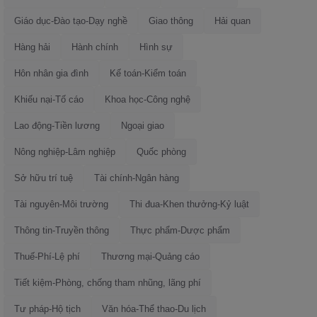
Giáo dục-Đào tạo-Dạy nghề
Giao thông
Hải quan
Hàng hải
Hành chính
Hình sự
Hôn nhân gia đình
Kế toán-Kiểm toán
Khiếu nại-Tố cáo
Khoa học-Công nghệ
Lao động-Tiền lương
Ngoại giao
Nông nghiệp-Lâm nghiệp
Quốc phòng
Sở hữu trí tuệ
Tài chính-Ngân hàng
Tài nguyên-Môi trường
Thi đua-Khen thưởng-Kỷ luật
Thông tin-Truyền thông
Thực phẩm-Dược phẩm
Thuế-Phí-Lệ phí
Thương mại-Quảng cáo
Tiết kiệm-Phòng, chống tham nhũng, lãng phí
Tư pháp-Hộ tịch
Văn hóa-Thể thao-Du lịch