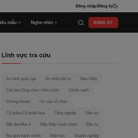
Đăng nhập
/
Đăng ký
iểu mẫu
Nghe nhìn
ĐĂNG KÝ
Lĩnh vực tra cứu
An ninh quốc gia
An ninh trật tự
Bảo hiểm
Cán bộ-Công chức-Viên chức
Chính sách
Chứng khoán
Cơ cấu tổ chức
Cổ phần-Cổ phần hoá
Công nghiệp
Dân sự
Đất đai-Nhà ở
Đấu thầu-Cạnh tranh
Đầu tư
Địa giới hành chính
Điện lực
Doanh nghiệp