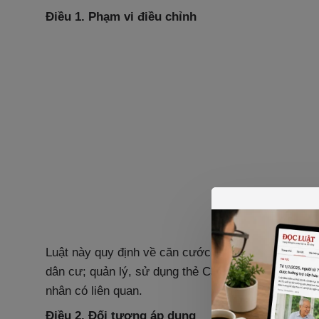
Điều 1. Phạm vi điều chỉnh
Luật này quy định về căn cước công dân, Cơ sở dữ
dân cư; quản lý, sử dụng thẻ Căn cước công dân; q
nhân có liên quan.
Điều 2. Đối tượng áp dụng