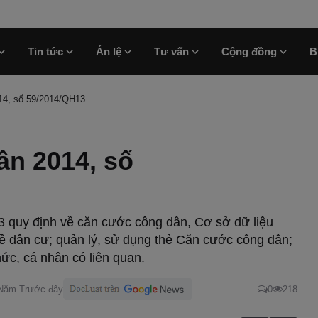
Tin tức
Án lệ
Tư vấn
Cộng đồng
B
14, số 59/2014/QH13
ân 2014, số
 quy định về căn cước công dân, Cơ sở dữ liệu
ề dân cư; quản lý, sử dụng thẻ Căn cước công dân;
ức, cá nhân có liên quan.
 Năm Trước đây
0
218