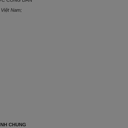
ỚC CÔNG DÂN
 Việt Nam;
ỊNH CHUNG