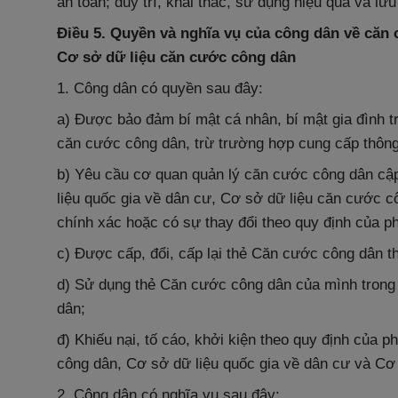
an toàn; duy trì, khai thác, sử dụng hiệu quả và lưu 
Điều 5. Quyền và nghĩa vụ của công dân về căn 
Cơ sở dữ liệu căn cước công dân
1. Công dân có quyền sau đây:
a) Được bảo đảm bí mật cá nhân, bí mật gia đình t
căn cước công dân, trừ trường hợp cung cấp thông ti
b) Yêu cầu cơ quan quản lý căn cước công dân cập 
liệu quốc gia về dân cư, Cơ sở dữ liệu căn cước 
chính xác hoặc có sự thay đổi theo quy định của ph
c) Được cấp, đổi, cấp lại thẻ Căn cước công dân t
d) Sử dụng thẻ Căn cước công dân của mình trong g
dân;
đ) Khiếu nại, tố cáo, khởi kiện theo quy định của p
công dân, Cơ sở dữ liệu quốc gia về dân cư và Cơ
2. Công dân có nghĩa vụ sau đây: