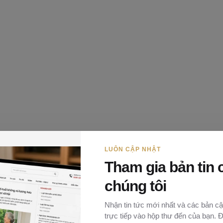
LUÔN CẬP NHẬT
Tham gia bản tin 
 liệu căn cước công dân và Cơ sở dữ liệu quốc gia về
chúng tôi
uyền, nghĩa vụ, trách nhiệm của cơ quan, tổ chức, cá
Nhận tin tức mới nhất và các bản cậ
trực tiếp vào hộp thư đến của bạn. 