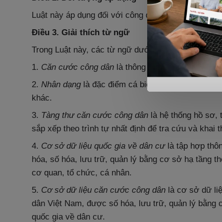
Luật này áp dụng đối với công dân Việt Nam; cơ qu
Điều 3. Giải thích từ ngữ
Trong Luật này, các từ ngữ dưới đây được hiểu nh
1.
Căn cước công dân
là thông tin cơ bản về
lai lị
2.
Nhân dạng
là đặc điểm cá biệt và ổn định bên n
khác.
3.
Tàng thư căn cước công dân
là hệ thống hồ sơ, 
sắp xếp theo trình tự nhất định để tra cứu và khai t
4.
Cơ sở dữ liệu quốc gia về dân cư
là tập hợp thô
hóa, số hóa, lưu trữ, quản lý bằng cơ sở hạ tầng t
cơ quan, tổ chức, cá nhân.
5.
Cơ sở dữ liệu căn cước công dân
là cơ sở dữ li
dân Việt Nam, được số hóa, lưu trữ, quản lý bằng c
quốc gia về dân cư.