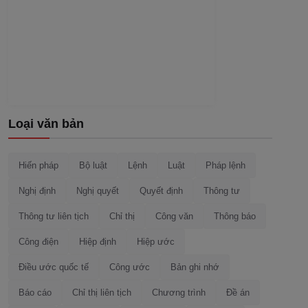
Loại văn bản
Hiến pháp
Bộ luật
Lệnh
Luật
Pháp lệnh
Nghị định
Nghị quyết
Quyết định
Thông tư
Thông tư liên tịch
Chỉ thị
Công văn
Thông báo
Công điện
Hiệp định
Hiệp ước
Điều ước quốc tế
Công ước
Bản ghi nhớ
Báo cáo
Chỉ thị liên tịch
Chương trình
Đề án