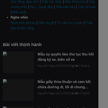
|
|
|
Hợp đồng, giao dịch
Giấy xác nhận
Mẫu thông báo
Giấy
|
|
|
chứng nhận
Đơn, Quyết định
Mẫu biên bản
Giấy kê khai
|
Mẫu phiếu
Nghe nhìn
|
|
|
Hành trình phá án
Diễn thuyết
Tư vấn trực tuyến
Pháp
luật và Đời sống
Bài viết thịnh hành
Mẫu ủy quyền làm thủ tục thu hồi
đăng ký xe, biển số xe
Nguyễn Ngọc
25/03/2024
0
4.9Nghìn
Mẫu giấy thỏa thuận và cam kết
chừa đường đi, lối đi chung...
Nguyễn Ngọc
16/11/2022
0
4.2Nghìn