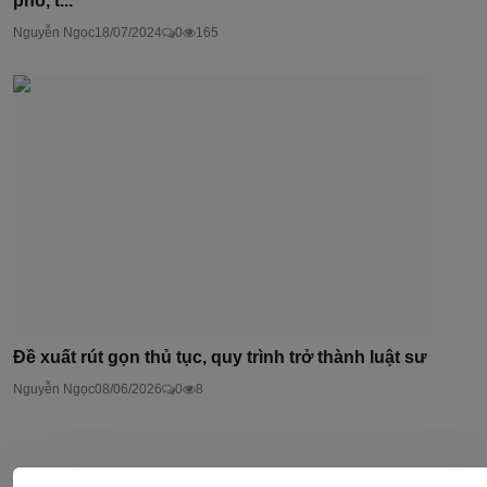
phố, t...
Nguyễn Ngọc
18/07/2024
0
165
Đề xuất rút gọn thủ tục, quy trình trở thành luật sư
Nguyễn Ngọc
08/06/2026
0
8
Bình luận (
0
)