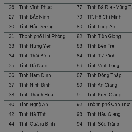
26
Tỉnh Vĩnh Phúc
77
Tỉnh Bà Rịa - Vũng 
27
Tỉnh Bắc Ninh
79
TP. Hồ Chí Minh
30
Tỉnh Hải Dương
80
Tỉnh Long An
31
Thành phố Hải Phòng
82
Tỉnh Tiền Giang
33
Tỉnh H­ưng Yên
83
Tỉnh Bến Tre
34
Tỉnh Thái Bình
84
Tỉnh Trà Vinh
35
Tỉnh Hà Nam
86
Tỉnh Vĩnh Long
36
Tỉnh Nam Định
87
Tỉnh Đồng Tháp
37
Tỉnh Ninh Bình
89
Tỉnh An Giang
38
Tỉnh Thanh Hóa
91
Tỉnh Kiên Giang
40
Tỉnh Nghệ An
92
Thành phố Cần Thơ
42
Tỉnh Hà Tĩnh
93
Tỉnh Hậu Giang
44
Tỉnh Quảng Bình
94
Tỉnh Sóc Trăng