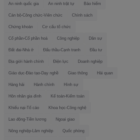
An ninh quốc gia
An ninh trật tự
Bảo hiểm
Cán bộ-Công chức-Viên chức
Chính sách
Chứng khoán
Cơ cấu tổ chức
Cổ phần-Cổ phần hoá
Công nghiệp
Dân sự
Đất đai-Nhà ở
Đấu thầu-Cạnh tranh
Đầu tư
Địa giới hành chính
Điện lực
Doanh nghiệp
Giáo dục-Đào tạo-Dạy nghề
Giao thông
Hải quan
Hàng hải
Hành chính
Hình sự
Hôn nhân gia đình
Kế toán-Kiểm toán
Khiếu nại-Tố cáo
Khoa học-Công nghệ
Lao động-Tiền lương
Ngoại giao
Nông nghiệp-Lâm nghiệp
Quốc phòng