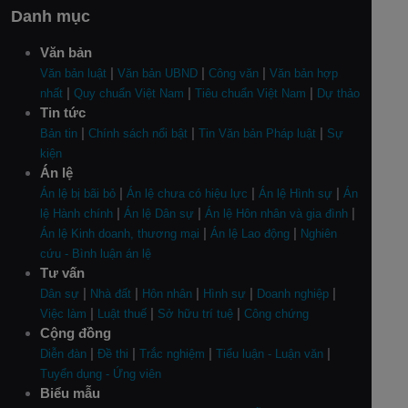
Danh mục
Văn bản
|
|
|
Văn bản luật
Văn bản UBND
Công văn
Văn bản hợp
|
|
|
nhất
Quy chuẩn Việt Nam
Tiêu chuẩn Việt Nam
Dự thảo
Tin tức
|
|
|
Bản tin
Chính sách nổi bật
Tin Văn bản Pháp luật
Sự
kiện
Án lệ
|
|
|
Án lệ bị bãi bỏ
Án lệ chưa có hiệu lực
Án lệ Hình sự
Án
|
|
|
lệ Hành chính
Án lệ Dân sự
Án lệ Hôn nhân và gia đình
|
|
Án lệ Kinh doanh, thương mại
Án lệ Lao động
Nghiên
cứu - Bình luận án lệ
Tư vấn
|
|
|
|
|
Dân sự
Nhà đất
Hôn nhân
Hình sự
Doanh nghiệp
|
|
|
Việc làm
Luật thuế
Sở hữu trí tuệ
Công chứng
Cộng đồng
|
|
|
|
Diễn đàn
Đề thi
Trắc nghiệm
Tiểu luận - Luận văn
Tuyển dụng - Ứng viên
Biểu mẫu