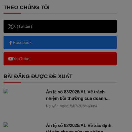
THEO CHÚNG TÔI
X (Twitter)
Facebook
YouTube
BÀI ĐĂNG ĐƯỢC ĐỀ XUẤT
Án lệ số 83/2026/AL Về trách
nhiệm bồi thường của doanh...
Nguyễn Ngọc
15/07/2026
0
4
Án lệ số 82/2025/AL Về xác định
tài sản chung của vợ chồng...