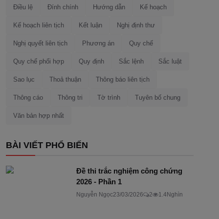
Điều lệ
Đính chính
Hướng dẫn
Kế hoạch
Kế hoạch liên tịch
Kết luận
Nghị định thư
Nghị quyết liên tịch
Phương án
Quy chế
Quy chế phối hợp
Quy định
Sắc lệnh
Sắc luật
Sao lục
Thoả thuận
Thông báo liên tịch
Thông cáo
Thông tri
Tờ trình
Tuyên bố chung
Văn bản hợp nhất
BÀI VIẾT PHỔ BIẾN
Đề thi trắc nghiệm công chứng
2026 - Phần 1
Nguyễn Ngọc
23/03/2026
2
1.4Nghìn