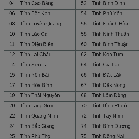
04
Tỉnh Cao Bằng
52
Tỉnh Bình Định
06
Tỉnh Bắc Kạn
54
Tỉnh Phú Yên
08
Tỉnh Tuyên Quang
56
Tỉnh Khánh Hòa
10
Tỉnh Lào Cai
58
Tỉnh Ninh Thuận
11
Tỉnh Điện Biên
60
Tỉnh Bình Thuận
12
Tỉnh Lai Châu
62
Tỉnh Kon Tum
14
Tỉnh Sơn La
64
Tỉnh Gia Lai
15
Tỉnh Yên Bái
66
Tỉnh Đăk Lăk
17
Tỉnh Hòa Bình
67
Tỉnh Đăk Nông
19
Tỉnh Thái Nguyên
68
Tỉnh Lâm Đồng
20
Tỉnh Lạng Sơn
70
Tỉnh Bình Phước
22
Tỉnh Quảng Ninh
72
Tỉnh Tây Ninh
24
Tỉnh Bắc Giang
74
Tỉnh Bình Dương
25
Tỉnh Phú Thọ
75
Tỉnh Đồng Nai