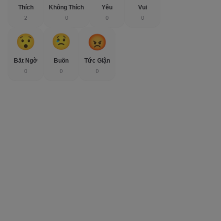
Thích
Không Thích
Yêu
Vui
2
0
0
0
Bất Ngờ
Buồn
Tức Giận
0
0
0