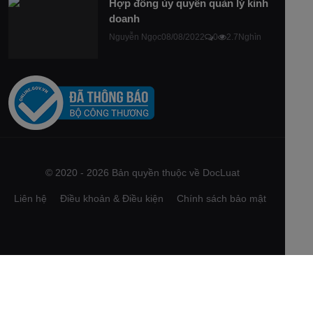
Hợp đồng ủy quyền quản lý kinh
doanh
Nguyễn Ngọc
08/08/2022
0
2.7Nghìn
© 2020 - 2026 Bản quyền thuộc về DocLuat
Liên hệ
Điều khoản & Điều kiện
Chính sách bảo mật