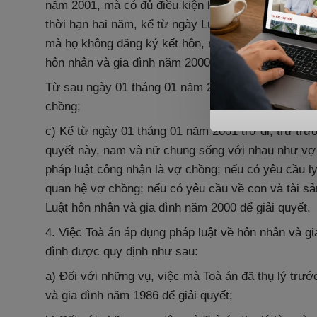
năm 2001, mà có đủ điều kiện kết hôn theo quy định
thời hạn hai năm, kể từ ngày Luật này có hiệu lực
mà họ không đăng ký kết hôn, nhưng có yêu cầu ly 
hôn nhân và gia đình năm 2000 để giải quyết.
Từ sau ngày 01 tháng 01 năm 2003 mà họ không đăn
chồng;
c) Kể từ ngày 01 tháng 01 năm 2001 trở đi, trừ trư
quyết này, nam và nữ chung sống với nhau như vợ
pháp luật công nhận là vợ chồng; nếu có yêu cầu ly
quan hệ vợ chồng; nếu có yêu cầu về con và tài sả
Luật hôn nhân và gia đình
năm 2000 để giải quyết.
4. Việc Toà án áp dụng pháp luật về hôn nhân và gia
đình được quy định như sau:
a) Đối với những vụ, việc mà Toà án đã thụ lý trư
và gia đình năm 1986 để giải quyết;