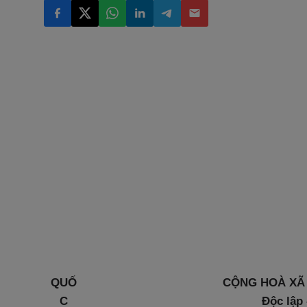
QUỐ
CỘNG HOÀ XÃ 
C
Độc lập