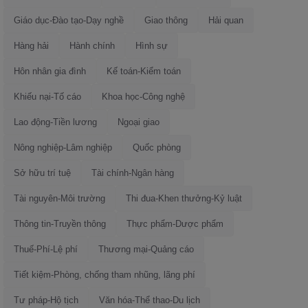
Giáo dục-Đào tạo-Dạy nghề
Giao thông
Hải quan
Hàng hải
Hành chính
Hình sự
Hôn nhân gia đình
Kế toán-Kiểm toán
Khiếu nại-Tố cáo
Khoa học-Công nghệ
Lao động-Tiền lương
Ngoại giao
Nông nghiệp-Lâm nghiệp
Quốc phòng
Sở hữu trí tuệ
Tài chính-Ngân hàng
Tài nguyên-Môi trường
Thi đua-Khen thưởng-Kỷ luật
Thông tin-Truyền thông
Thực phẩm-Dược phẩm
Thuế-Phí-Lệ phí
Thương mại-Quảng cáo
Tiết kiệm-Phòng, chống tham nhũng, lãng phí
Tư pháp-Hộ tịch
Văn hóa-Thể thao-Du lịch