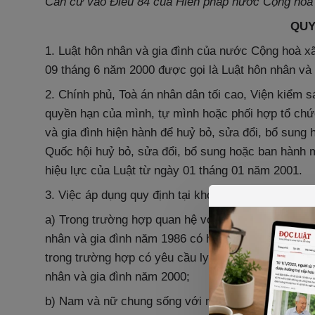
Căn cứ vào Điều 84 của Hiến pháp nước Cộng hoà 
QUY
1. Luật hôn nhân và gia đình của nước Cộng hoà x
09 tháng 6 năm 2000 được gọi là Luật hôn nhân và
2. Chính phủ, Toà án nhân dân tối cao, Viện kiểm s
quyền hạn của mình, tự mình hoặc phối hợp tổ chức
và gia đình hiện hành để huỷ bỏ, sửa đổi, bổ sung
Quốc hội huỷ bỏ, sửa đổi, bổ sung hoặc ban hành 
hiệu lực của Luật từ ngày 01 tháng 01 năm 2001.
3. Việc áp dụng quy định tại
khoản 1 Điều 11 của L
a) Trong trường hợp quan hệ vợ chồng được xác lậ
nhân và gia đình năm 1986 có hiệu lực mà chưa đă
trong trường hợp có yêu cầu ly hôn thì được Toà án 
nhân và gia đình năm 2000;
b) Nam và nữ chung sống với nhau như vợ chồng t