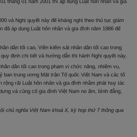
 01 tháng 01 năm 2001 thì áp dụng Luật hôn nhân và gia
00 và Nghị quyết này để kháng nghị theo thủ tục giám
án đã áp dụng Luật hôn nhân và gia đình năm 1986 để
ân dân tối cao, Viện kiểm sát nhân dân tối cao trong
uy định chi tiết và hướng dẫn thi hành Nghị quyết này.
 nhân dân tối cao trong phạm vi chức năng, nhiệm vụ,
ỷ ban trung ương Mặt trận Tổ quốc Việt Nam và các tổ
n rộng rãi Luật hôn nhân và gia đình nhằm phát huy tác
 dựng và củng cố gia đình Việt Nam no ấm, bình đẳng,
i chủ nghĩa Việt Nam khoá X, kỳ họp thứ 7 thông qua