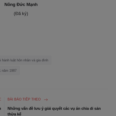
Nông Đức Mạnh
(Đã ký)
hi hành luật hôn nhân và gia đình
01 năm 1987
C
BÀI BÁO TIÊP THEO
n
Những vấn đề lưu ý giải quyết các vụ án chia di sản
thừa kế