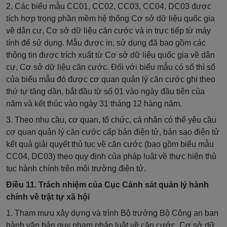
2. Các
biểu mẫu CC01,
CC02,
CC03,
CC04,
DC03
được
tích hợp trong phần mềm hệ thống Cơ sở dữ liệu quốc gia
về dân cư, Cơ sở dữ liệu căn cước và in trực tiếp từ máy
tính để sử dụng. Mẫu được in, sử dụng đã bao gồm các
thông tin được trích xuất từ Cơ sở dữ liệu quốc gia về dân
cư, Cơ sở dữ liệu căn cước. Đối với biểu mẫu có số thì số
của biểu mẫu đó được cơ quan quản lý căn cước ghi theo
thứ tự tăng dần, bắt đầu từ số 01 vào ngày đầu tiên của
năm và kết thúc vào ngày 31 tháng 12 hàng năm.
3.
T
heo nhu cầu, cơ quan, tổ chức, cá nhân có thể yêu cầu
cơ quan
quản lý căn cước
cấp bản điện tử, bản sao điện tử
kết quả giải quyết thủ tục về
căn cước
(bao gồm
biểu mẫu
CC04,
DC03
) theo quy định của pháp luật về thực hiện thủ
tục hành chính trên môi trường điện tử
.
Điều 11. Trách nhiệm của Cục Cảnh sát quản lý hành
chính về trật tự xã hội
1.
Tham mưu xây dựng và trình Bộ trưởng Bộ Công an ban
hành văn bản quy phạm pháp luật về
căn cước, Cơ sở dữ