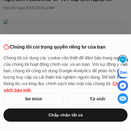
Nguyễn Ngọc
25/05/2026
0
9
Chúng tôi coi trọng quyền riêng tư của bạn
Chúng tôi sử dụng các cookie cần thiết để đảm bảo trang web
của chúng tôi hoạt động chính xác và an toàn. Với sự đồng ý của
bạn, chúng tôi cũng sử dụng Google Analytics để phân tích lưu
lượng truy cập và cải thiện trải nghiệm người dùng. Để biết thêm
thông tin, vui lòng đọc chính sách bảo mật của chúng tôi.
Chính
sách bảo mật
.
Sở thích
Từ chối
Nghị định 07/2016/NĐ-CP hướng dẫn Luật Thương mại
về...
Chấp nhận tất cả
Nguyễn Ngọc
25/05/2026
0
2