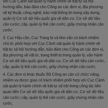
với Cục Cảnh sát quản lý hành chính về trật tự xã hội
hướng dẫn
, bảo đảm cho
Công an các đơn vị, địa phương
về kỹ thuật, công nghệ
, bảo mật thông tin
trong xây dựng,
quản lý Cơ sở dữ liệu quốc gia về dân cư, Cơ sở dữ liệu
căn cước
; cấp, quản lý thẻ căn cước, giấy chứng nhận căn
cước.
3. Cục Hậu cần, Cục Trang bị và kho vận có trách nhiệm
chủ trì, phối hợp với Cục Cảnh sát quản lý hành chính về
trật tự xã hội hướng dẫn, bảo đảm cho Công an các đơn vị,
địa phương về vật tư, trang thiết bị trong quản lý, vận hành
Cơ sở dữ liệu quốc gia về dân cư, Cơ sở dữ liệu căn cước,
cấp, quản lý thẻ căn cước, giấy chứng nhận căn cước.
4. Các đơn vị khác thuộc Bộ Công an căn cứ chức năng,
nhiệm vụ được giao có trách nhiệm phối hợp với Cục Cảnh
sát quản lý hành chính về trật tự xã hội trong công tác liên
quan đến Cơ sở dữ liệu quốc gia về dân cư,
Cơ sở dữ liệu
căn cước
; cấp, quản lý thẻ căn cước, giấy chứng nhận căn
cước.