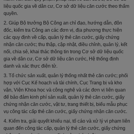
liệu quốc gia về dân cư, Cơ sở dữ liệu căn cước
theo thẩm
quyền
.
2. Giúp Bộ trưởng Bộ Công an
chỉ đạo, hướng dẫn, đôn
đốc, kiểm tra Công an các đơn vị, địa phương thực hiện
các quy định về cấp, quản lý thẻ căn cước, giấy chứng
nhận căn cước; thu thập, cập nhật, điều chỉnh, quản lý, kết
nối, chia sẻ, khai thác thông tin trong Cơ sở dữ liệu quốc
gia về dân cư, Cơ sở dữ liệu căn cước, Hệ thống định
danh và xác thực điện tử.
3. Tổ chức sản xuất, quản lý thống nhất thẻ căn cước; phối
hợp với Cục Kế hoạch và tài chính, Cục Trang bị và kho
vận, Viện Khoa học và công nghệ và các đơn vị liên quan
để bảo đảm kinh phí sản xuất, quản lý thẻ căn cước, giấy
chứng nhận căn cước, vật tư, trang thiết bị, biểu mẫu phục
vụ công tác cấp thẻ căn cước, giấy chứng nhận căn cước.
4. Kiểm tra, giải quyết khiếu nại, tố cáo và xử lý vi phạm liên
quan đến công tác cấp, quản lý thẻ căn cước, giấy chứng