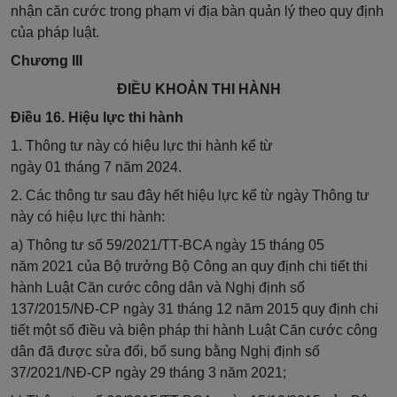
nhận căn cước trong phạm vi địa bàn quản lý theo quy định
của pháp luật.
Chương III
ĐIỀU KHOẢN THI HÀNH
Điều 16. Hiệu lực thi hành
1.
Thông tư này có hiệu lực thi hành kể từ
ngày
01
tháng
7
năm 202
4.
2. Các thông tư sau đây hết hiệu lực kể từ ngày Thông tư
này có hiệu lực thi hành:
a)
Thông tư số
59
/20
21
/TT-BCA ngày
15 tháng 05
năm
20
21 của Bộ trưởng Bộ Công an quy định chi tiết thi
hành Luật Căn cước công dân và Nghị định số
137/2015/NĐ-CP ngày 31 tháng 12 năm 2015 quy định chi
tiết một số điều và biện pháp thi hành Luật Căn cước công
dân đã được sửa đổi, bổ sung bằng Nghị định số
37/2021/NĐ-CP ngày 29 tháng 3 năm 2021;