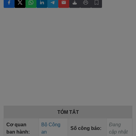
TÓM TẮT
Cơ quan
Bộ Công
Đang
Số công báo:
ban hành:
an
cập nhật