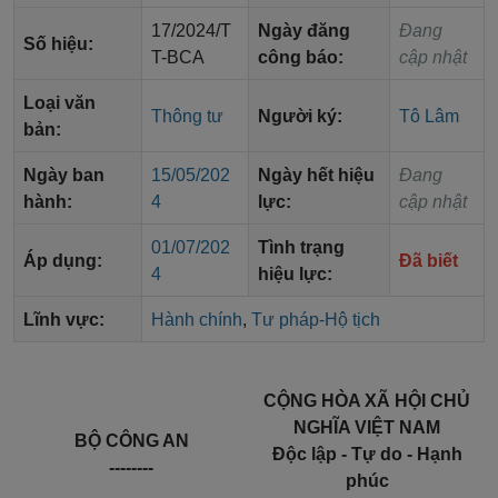
17/2024/T
Ngày đăng
Đang
Số hiệu:
T-BCA
công báo:
cập nhật
Loại văn
Thông tư
Người ký:
Tô Lâm
bản:
Ngày ban
15/05/202
Ngày hết hiệu
Đang
hành:
4
lực:
cập nhật
01/07/202
Tình trạng
Áp dụng:
Đã biết
4
hiệu lực:
Lĩnh vực:
Hành chính
,
Tư pháp-Hộ tịch
CỘNG HÒA XÃ HỘI CHỦ
NGHĨA VIỆT NAM
BỘ CÔNG AN
Độc lập - Tự do - Hạnh
--------
phúc