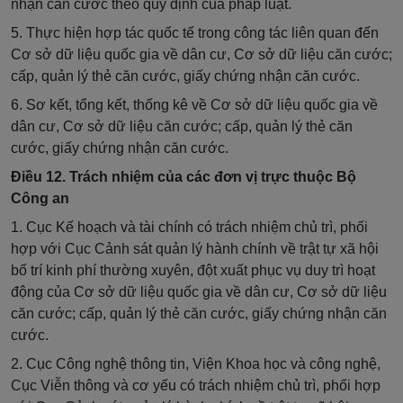
nhận căn cước theo quy định của pháp luật.
5. Thực hiện hợp tác quốc tế trong công tác liên quan đến
Cơ sở dữ liệu quốc gia về dân cư, Cơ sở dữ liệu căn cước;
cấp, quản lý thẻ căn cước, giấy chứng nhận căn cước.
6.
Sơ kết, tổng kết, thống kê về Cơ sở dữ liệu quốc gia về
dân cư, Cơ sở dữ liệu căn cước; cấp, quản lý thẻ căn
cước, giấy chứng nhận căn cước.
Điều 12. Trách nhiệm của các đơn vị trực thuộc Bộ
Công an
1
. Cục Kế hoạch và tài chính có trách nhiệm
chủ trì,
phối
hợp với Cục Cảnh sát quản lý hành chính về trật tự xã hội
bố trí kinh phí thường xuyên
, đột xuất
phục vụ duy trì hoạt
động của Cơ sở dữ liệu quốc gia về dân cư, Cơ sở dữ liệu
căn cước
;
cấp, quản lý thẻ căn cước,
g
iấy chứng nhận căn
cước.
2
. Cục Công nghệ thông tin
, Viện Khoa học và công nghệ,
Cục Viễn thông và cơ yếu
có trách nhiệm
chủ trì,
phối hợp