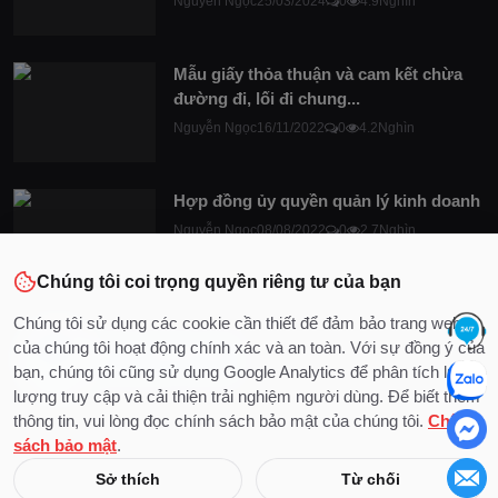
Nguyễn Ngọc
25/03/2024
0
4.9Nghìn
Mẫu giấy thỏa thuận và cam kết chừa
đường đi, lối đi chung...
Nguyễn Ngọc
16/11/2022
0
4.2Nghìn
Hợp đồng ủy quyền quản lý kinh doanh
Nguyễn Ngọc
08/08/2022
0
2.7Nghìn
Chúng tôi coi trọng quyền riêng tư của bạn
Chúng tôi sử dụng các cookie cần thiết để đảm bảo trang web
của chúng tôi hoạt động chính xác và an toàn. Với sự đồng ý của
bạn, chúng tôi cũng sử dụng Google Analytics để phân tích lưu
lượng truy cập và cải thiện trải nghiệm người dùng. Để biết thêm
thông tin, vui lòng đọc chính sách bảo mật của chúng tôi.
Chính
sách bảo mật
.
© 2020 - 2026 Bản quyền thuộc về DocLuat
Sở thích
Từ chối