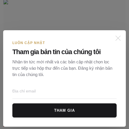
LUÔN CẬP NHẬT
Tham gia bản tin của chúng tôi
Nhận tin tức mới nhất và các bản cập nhật chọn lọc
trực tiếp vào hộp thư đến của bạn. Đăng ký nhận bản
tin của chúng tôi.
Vợ chồng có được đứng tên 1 người trên Giấy chứng
nh...
Nguyễn Ngọc
22/10/2024
0
174
THAM GIA
Bình luận (
0
)