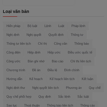
Loại văn bản
Hiến pháp
Bộ luật
Lệnh
Luật
Pháp lệnh
Nghị định
Nghị quyết
Quyết định
Thông tư
Thông tư liên tịch
Chỉ thị
Công văn
Thông báo
Công điện
Hiệp định
Hiệp ước
Điều ước quốc tế
Công ước
Bản ghi nhớ
Báo cáo
Chỉ thị liên tịch
Chương trình
Đề án
Điều lệ
Đính chính
Hướng dẫn
Kế hoạch
Kế hoạch liên tịch
Kết luận
Nghị định thư
Nghị quyết liên tịch
Phương án
Quy chế
Quy chế phối hợp
Quy định
Sắc lệnh
Sắc luật
Sao lục
Thoả thuận
Thông báo liên tịch
Thông cáo