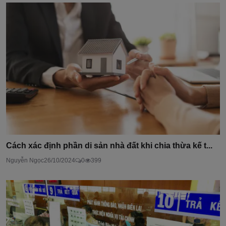
Cách xác định phần di sản nhà đất khi chia thừa kế t...
Nguyễn Ngọc
26/10/2024
0
399