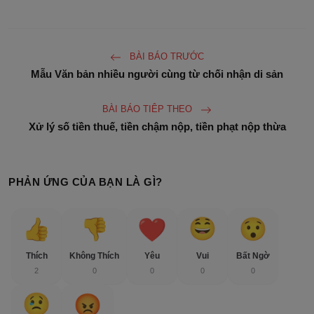
BÀI BÁO TRƯỚC
Mẫu Văn bản nhiều người cùng từ chối nhận di sản
BÀI BÁO TIÊP THEO
Xử lý số tiền thuế, tiền chậm nộp, tiền phạt nộp thừa
PHẢN ỨNG CỦA BẠN LÀ GÌ?
Thích
Không Thích
Yêu
Vui
Bất Ngờ
2
0
0
0
0