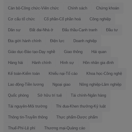
Cán bộ-Công chức-Viên chức
Chính sách
Chứng khoán
Cơ cấu tổ chức
Cổ phần-Cổ phần hoá
Công nghiệp
Dân sự
Đất đai-Nhà ở
Đấu thầu-Cạnh tranh
Đầu tư
Địa giới hành chính
Điện lực
Doanh nghiệp
Giáo dục-Đào tạo-Dạy nghề
Giao thông
Hải quan
Hàng hải
Hành chính
Hình sự
Hôn nhân gia đình
Kế toán-Kiểm toán
Khiếu nại-Tố cáo
Khoa học-Công nghệ
Lao động-Tiền lương
Ngoại giao
Nông nghiệp-Lâm nghiệp
Quốc phòng
Sở hữu trí tuệ
Tài chính-Ngân hàng
Tài nguyên-Môi trường
Thi đua-Khen thưởng-Kỷ luật
Thông tin-Truyền thông
Thực phẩm-Dược phẩm
Thuế-Phí-Lệ phí
Thương mại-Quảng cáo