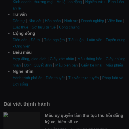
|
|
Kinh doanh, thương mại
Án lệ Lao động
Nghiên cứu - Bình luận
án lệ
Tư vấn
|
|
|
|
|
|
Dân sự
Nhà đất
Hôn nhân
Hình sự
Doanh nghiệp
Việc làm
|
|
Luật thuế
Sở hữu trí tuệ
Công chứng
Cộng đồng
|
|
|
|
Diễn đàn
Đề thi
Trắc nghiệm
Tiểu luận - Luận văn
Tuyển dụng
- Ứng viên
Biểu mẫu
|
|
|
Hợp đồng, giao dịch
Giấy xác nhận
Mẫu thông báo
Giấy chứng
|
|
|
|
nhận
Đơn, Quyết định
Mẫu biên bản
Giấy kê khai
Mẫu phiếu
Nghe nhìn
|
|
|
Hành trình phá án
Diễn thuyết
Tư vấn trực tuyến
Pháp luật và
Đời sống
Bài viết thịnh hành
Mẫu ủy quyền làm thủ tục thu hồi đăng
ký xe, biển số xe