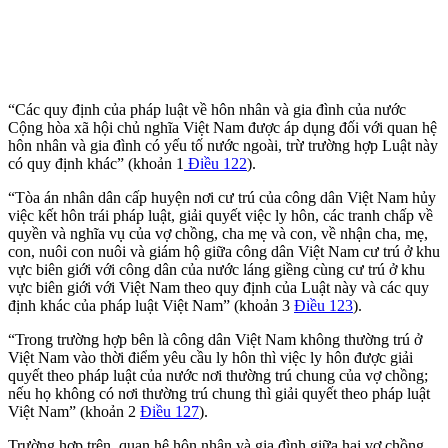
“Các quy định của pháp luật về hôn nhân và gia đình của nước
Cộng hòa xã hội chủ nghĩa Việt Nam được áp dụng đối với quan hệ
hôn nhân và gia đình có yếu tố nước ngoài, trừ trường hợp Luật này
có quy định khác” (khoản 1
Điều 122
).
“Tòa án nhân dân cấp huyện nơi cư trú của công dân Việt Nam hủy
việc kết hôn trái pháp luật, giải quyết việc ly hôn, các tranh chấp về
quyền và nghĩa vụ của vợ chồng, cha mẹ và con, về nhận cha, mẹ,
con, nuôi con nuôi và giám hộ giữa công dân Việt Nam cư trú ở khu
vực biên giới với công dân của nước láng giềng cùng cư trú ở khu
vực biên giới với Việt Nam theo quy định của Luật này và các quy
định khác của pháp luật Việt Nam” (khoản 3
Điều 123
).
“Trong trường hợp bên là công dân Việt Nam không thường trú ở
Việt Nam vào thời điểm yêu cầu ly hôn thì việc ly hôn được giải
quyết theo pháp luật của nước nơi thường trú chung của vợ chồng;
nếu họ không có nơi thường trú chung thì giải quyết theo pháp luật
Việt Nam” (khoản 2
Điều 127
).
Trường hợp trên, quan hệ hôn nhân và gia đình giữa hai vợ chồng