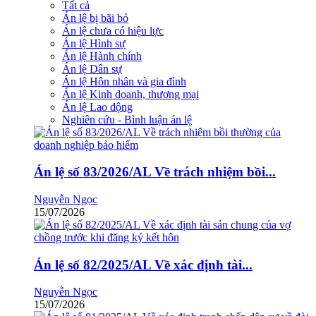
Tất cả
Án lệ bị bãi bỏ
Án lệ chưa có hiệu lực
Án lệ Hình sự
Án lệ Hành chính
Án lệ Dân sự
Án lệ Hôn nhân và gia đình
Án lệ Kinh doanh, thương mại
Án lệ Lao động
Nghiên cứu - Bình luận án lệ
Án lệ số 83/2026/AL Về trách nhiệm bồi...
Nguyễn Ngọc
15/07/2026
Án lệ số 82/2025/AL Về xác định tài...
Nguyễn Ngọc
15/07/2026