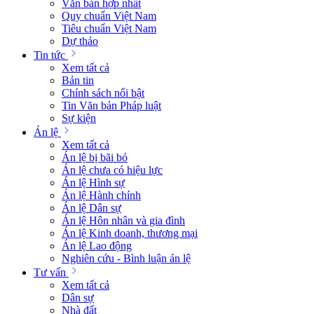
Văn bản hợp nhất
Quy chuẩn Việt Nam
Tiêu chuẩn Việt Nam
Dự thảo
Tin tức
Xem tất cả
Bản tin
Chính sách nổi bật
Tin Văn bản Pháp luật
Sự kiện
Án lệ
Xem tất cả
Án lệ bị bãi bỏ
Án lệ chưa có hiệu lực
Án lệ Hình sự
Án lệ Hành chính
Án lệ Dân sự
Án lệ Hôn nhân và gia đình
Án lệ Kinh doanh, thương mại
Án lệ Lao động
Nghiên cứu - Bình luận án lệ
Tư vấn
Xem tất cả
Dân sự
Nhà đất