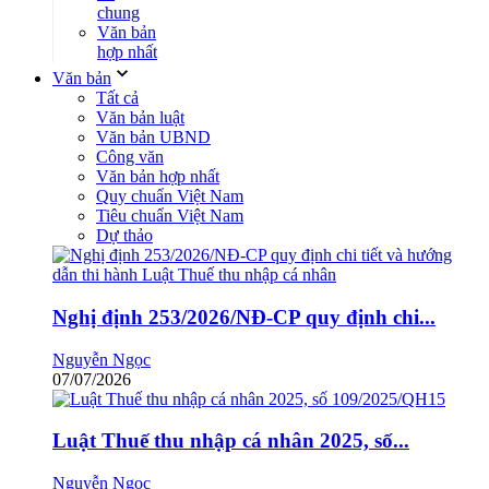
chung
Văn bản
hợp nhất
Văn bản
Tất cả
Văn bản luật
Văn bản UBND
Công văn
Văn bản hợp nhất
Quy chuẩn Việt Nam
Tiêu chuẩn Việt Nam
Dự thảo
Nghị định 253/2026/NĐ-CP quy định chi...
Nguyễn Ngọc
07/07/2026
Luật Thuế thu nhập cá nhân 2025, số...
Nguyễn Ngọc