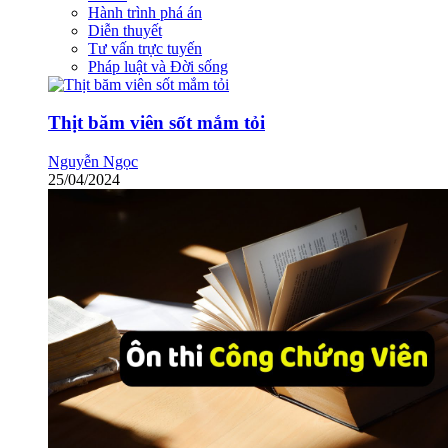
Hành trình phá án
Diễn thuyết
Tư vấn trực tuyến
Pháp luật và Đời sống
Thịt băm viên sốt mắm tỏi
Nguyễn Ngọc
25/04/2024