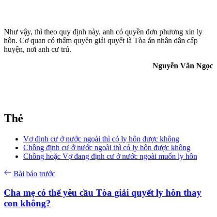
Như vậy, thì theo quy định này, anh có quyền đơn phương xin ly
hôn. Cơ quan có thẩm quyền giải quyết là Tòa án nhân dân cấp
huyện, nơi anh cư trú.
Nguyễn Văn Ngọc
Thẻ
Vợ định cư ở nước ngoài thì có ly hôn được không
Chồng định cư ở nước ngoài thì có ly hôn được không
Chồng hoặc Vợ đang định cư ở nước ngoài muốn ly hôn
Bài báo trước
Cha mẹ có thể yêu cầu Tòa giải quyết ly hôn thay
con không?