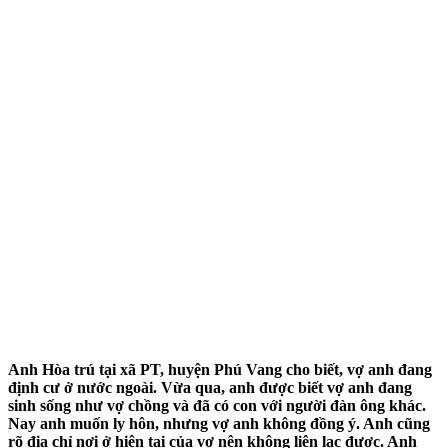
Anh Hòa trú tại xã PT, huyện Phú Vang cho biết, vợ anh đang
định cư ở nước ngoài. Vừa qua, anh được biết vợ anh đang
sinh sống như vợ chồng và đã có con với người đàn ông khác.
Nay anh muốn ly hôn, nhưng vợ anh không đồng ý. Anh cũng
rõ địa chỉ nơi ở hiện tại của vợ nên không liên lạc được. Anh