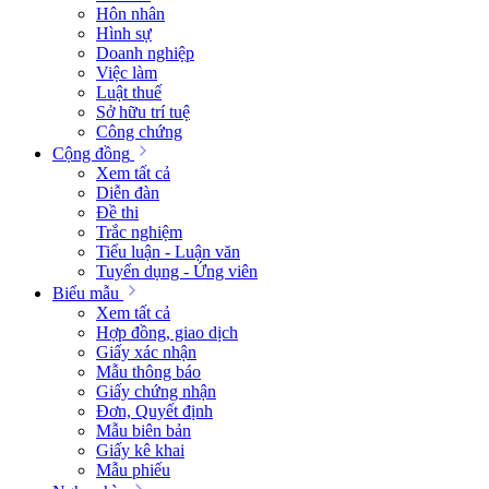
Hôn nhân
Hình sự
Doanh nghiệp
Việc làm
Luật thuế
Sở hữu trí tuệ
Công chứng
Cộng đồng
Xem tất cả
Diễn đàn
Đề thi
Trắc nghiệm
Tiểu luận - Luận văn
Tuyển dụng - Ứng viên
Biểu mẫu
Xem tất cả
Hợp đồng, giao dịch
Giấy xác nhận
Mẫu thông báo
Giấy chứng nhận
Đơn, Quyết định
Mẫu biên bản
Giấy kê khai
Mẫu phiếu