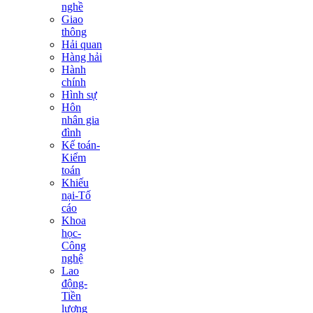
nghề
Giao
thông
Hải quan
Hàng hải
Hành
chính
Hình sự
Hôn
nhân gia
đình
Kế toán-
Kiểm
toán
Khiếu
nại-Tố
cáo
Khoa
học-
Công
nghệ
Lao
động-
Tiền
lương