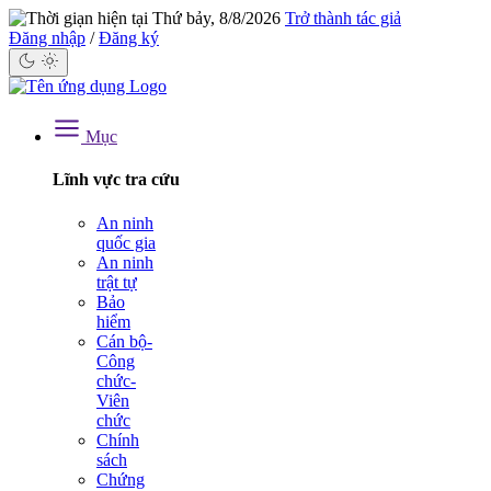
Thứ bảy, 8/8/2026
Trở thành tác giả
Đăng nhập
/
Đăng ký
Mục
Lĩnh vực tra cứu
An ninh
quốc gia
An ninh
trật tự
Bảo
hiểm
Cán bộ-
Công
chức-
Viên
chức
Chính
sách
Chứng