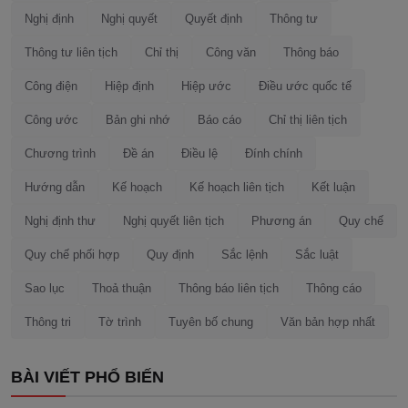
Nghị định
Nghị quyết
Quyết định
Thông tư
Thông tư liên tịch
Chỉ thị
Công văn
Thông báo
Công điện
Hiệp định
Hiệp ước
Điều ước quốc tế
Công ước
Bản ghi nhớ
Báo cáo
Chỉ thị liên tịch
Chương trình
Đề án
Điều lệ
Đính chính
Hướng dẫn
Kế hoạch
Kế hoạch liên tịch
Kết luận
Nghị định thư
Nghị quyết liên tịch
Phương án
Quy chế
Quy chế phối hợp
Quy định
Sắc lệnh
Sắc luật
Sao lục
Thoả thuận
Thông báo liên tịch
Thông cáo
Thông tri
Tờ trình
Tuyên bố chung
Văn bản hợp nhất
BÀI VIẾT PHỔ BIẾN