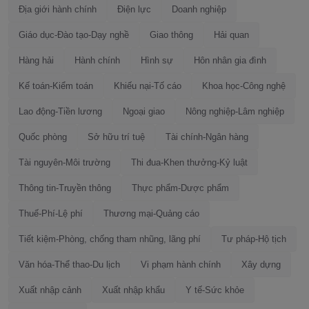
Địa giới hành chính
Điện lực
Doanh nghiệp
Giáo dục-Đào tạo-Dạy nghề
Giao thông
Hải quan
Hàng hải
Hành chính
Hình sự
Hôn nhân gia đình
Kế toán-Kiểm toán
Khiếu nại-Tố cáo
Khoa học-Công nghệ
Lao động-Tiền lương
Ngoại giao
Nông nghiệp-Lâm nghiệp
Quốc phòng
Sở hữu trí tuệ
Tài chính-Ngân hàng
Tài nguyên-Môi trường
Thi đua-Khen thưởng-Kỷ luật
Thông tin-Truyền thông
Thực phẩm-Dược phẩm
Thuế-Phí-Lệ phí
Thương mại-Quảng cáo
Tiết kiệm-Phòng, chống tham nhũng, lãng phí
Tư pháp-Hộ tịch
Văn hóa-Thể thao-Du lịch
Vi phạm hành chính
Xây dựng
Xuất nhập cảnh
Xuất nhập khẩu
Y tế-Sức khỏe