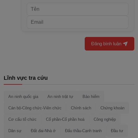
Đăng bình luận
Lĩnh vực tra cứu
An ninh quốc gia
An ninh trật tự
Bảo hiểm
Cán bộ-Công chức-Viên chức
Chính sách
Chứng khoán
Cơ cấu tổ chức
Cổ phần-Cổ phần hoá
Công nghiệp
Dân sự
Đất đai-Nhà ở
Đấu thầu-Cạnh tranh
Đầu tư