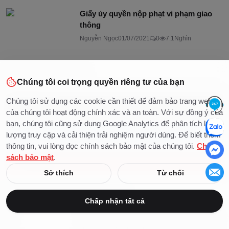
Giấy ủy quyền nộp phạt vi phạm giao
thông
Nguyễn Ngọc
01/07/2021
0
7.1Nghìn
THEO CHÚNG TÔI
Chúng tôi coi trọng quyền riêng tư của bạn
Chúng tôi sử dụng các cookie cần thiết để đảm bảo trang web
X (Twitter)
của chúng tôi hoạt động chính xác và an toàn. Với sự đồng ý của
bạn, chúng tôi cũng sử dụng Google Analytics để phân tích lưu
Facebook
lượng truy cập và cải thiện trải nghiệm người dùng. Để biết thêm
thông tin, vui lòng đọc chính sách bảo mật của chúng tôi.
Chính
sách bảo mật
.
YouTube
Sở thích
Từ chối
BÀI ĐĂNG ĐƯỢC ĐỀ XUẤT
Chấp nhận tất cả
Án lệ số 83/2026/AL Về trách nhiệm bồi