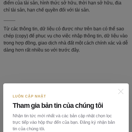
điểm của tài sản, hình thức sở hữu, thời hạn sở hữu, địa
chỉ tài sản, hạn chế quyền đối với tài sản.
..........
Từ các thông tin, dữ liệu có được như trên bạn có thể sao
chép (copy) để phục vụ cho việc nhập thông tin, dữ liệu vào
trong hợp đồng, giao dịch nhà đất một cách chính xác và dễ
dàng hơn rất nhiều so với trước đây.
LUÔN CẬP NHẬT
Tham gia bản tin của chúng tôi
Nhận tin tức mới nhất và các bản cập nhật chọn lọc
trực tiếp vào hộp thư đến của bạn. Đăng ký nhận bản
tin của chúng tôi.