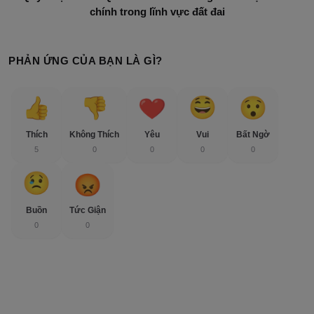
chính trong lĩnh vực đất đai
PHẢN ỨNG CỦA BẠN LÀ GÌ?
Thích
Không Thích
Yêu
Vui
Bất Ngờ
5
0
0
0
0
Buồn
Tức Giận
0
0