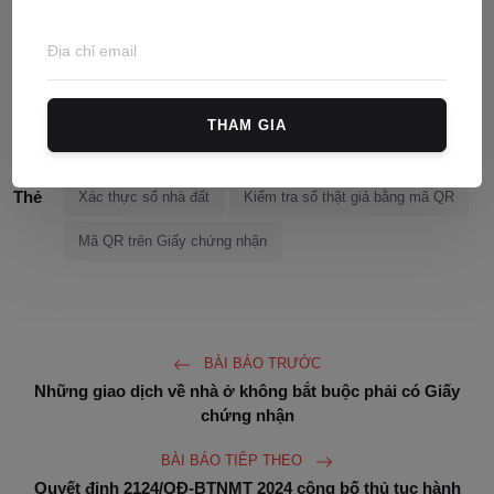
THAM GIA
Xác thực sổ đất
Xác thực sổ nhà
Thẻ
Xác thực sổ nhà đất
Kiểm tra sổ thật giả bằng mã QR
Mã QR trên Giấy chứng nhận
BÀI BÁO TRƯỚC
Những giao dịch về nhà ở không bắt buộc phải có Giấy
chứng nhận
BÀI BÁO TIÊP THEO
Quyết định 2124/QĐ-BTNMT 2024 công bố thủ tục hành