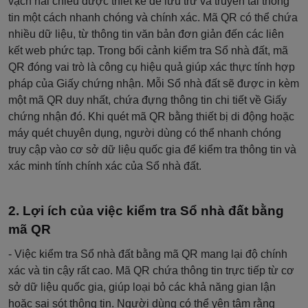
vạch hai chiều được thiết kế để lưu trữ và truyền tải thông
tin một cách nhanh chóng và chính xác. Mã QR có thể chứa
nhiều dữ liệu, từ thông tin văn bản đơn giản đến các liên
kết web phức tạp. Trong bối cảnh kiểm tra Sổ nhà đất, mã
QR đóng vai trò là công cụ hiệu quả giúp xác thực tính hợp
pháp của Giấy chứng nhận. Mỗi Sổ nhà đất sẽ được in kèm
một mã QR duy nhất, chứa đựng thông tin chi tiết về Giấy
chứng nhận đó. Khi quét mã QR bằng thiết bị di động hoặc
máy quét chuyên dụng, người dùng có thể nhanh chóng
truy cập vào cơ sở dữ liệu quốc gia để kiểm tra thông tin và
xác minh tính chính xác của Sổ nhà đất.
Lợi ích của việc kiểm tra Sổ nhà đất bằng
mã QR
- Việc kiểm tra Sổ nhà đất bằng mã QR mang lại độ chính
xác và tin cậy rất cao. Mã QR chứa thông tin trực tiếp từ cơ
sở dữ liệu quốc gia, giúp loại bỏ các khả năng gian lận
hoặc sai sót thông tin. Người dùng có thể yên tâm rằng