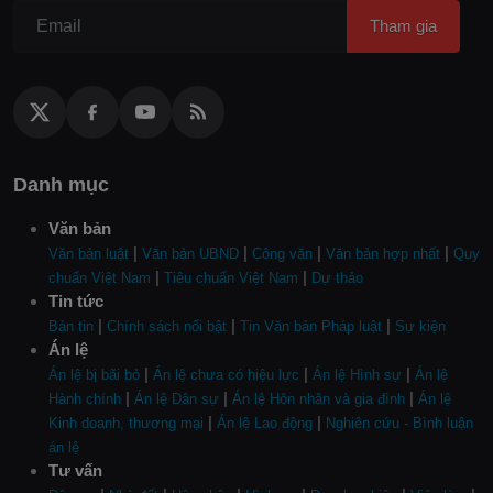
Tham gia
Danh mục
Văn bản
|
|
|
|
Văn bản luật
Văn bản UBND
Công văn
Văn bản hợp nhất
Quy
|
|
chuẩn Việt Nam
Tiêu chuẩn Việt Nam
Dự thảo
Tin tức
|
|
|
Bản tin
Chính sách nổi bật
Tin Văn bản Pháp luật
Sự kiện
Án lệ
|
|
|
Án lệ bị bãi bỏ
Án lệ chưa có hiệu lực
Án lệ Hình sự
Án lệ
|
|
|
Hành chính
Án lệ Dân sự
Án lệ Hôn nhân và gia đình
Án lệ
|
|
Kinh doanh, thương mại
Án lệ Lao động
Nghiên cứu - Bình luận
án lệ
Tư vấn