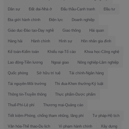
Dân sự
Đất đai-Nhà ở
Đấu thầu-Cạnh tranh
Đầu tư
Địa giới hành chính
Điện lực
Doanh nghiệp
Giáo dục-Đào tạo-Dạy nghề
Giao thông
Hải quan
Hàng hải
Hành chính
Hình sự
Hôn nhân gia đình
Kế toán-Kiểm toán
Khiếu nại-Tố cáo
Khoa học-Công nghệ
Lao động-Tiền lương
Ngoại giao
Nông nghiệp-Lâm nghiệp
Quốc phòng
Sở hữu trí tuệ
Tài chính-Ngân hàng
Tài nguyên-Môi trường
Thi đua-Khen thưởng-Kỷ luật
Thông tin-Truyền thông
Thực phẩm-Dược phẩm
Thuế-Phí-Lệ phí
Thương mại-Quảng cáo
Tiết kiệm-Phòng, chống tham nhũng, lãng phí
Tư pháp-Hộ tịch
Văn hóa-Thể thao-Du lịch
Vi phạm hành chính
Xây dựng