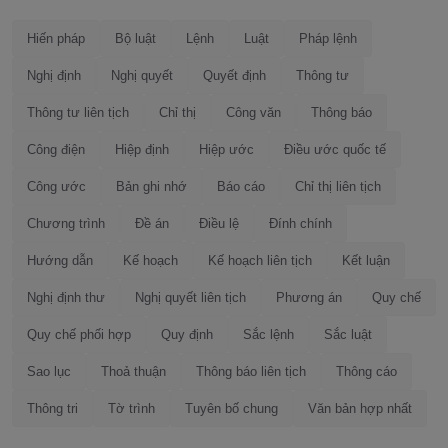
Hiến pháp
Bộ luật
Lệnh
Luật
Pháp lệnh
Nghị định
Nghị quyết
Quyết định
Thông tư
Thông tư liên tịch
Chỉ thị
Công văn
Thông báo
Công điện
Hiệp định
Hiệp ước
Điều ước quốc tế
Công ước
Bản ghi nhớ
Báo cáo
Chỉ thị liên tịch
Chương trình
Đề án
Điều lệ
Đính chính
Hướng dẫn
Kế hoạch
Kế hoạch liên tịch
Kết luận
Nghị định thư
Nghị quyết liên tịch
Phương án
Quy chế
Quy chế phối hợp
Quy định
Sắc lệnh
Sắc luật
Sao lục
Thoả thuận
Thông báo liên tịch
Thông cáo
Thông tri
Tờ trình
Tuyên bố chung
Văn bản hợp nhất