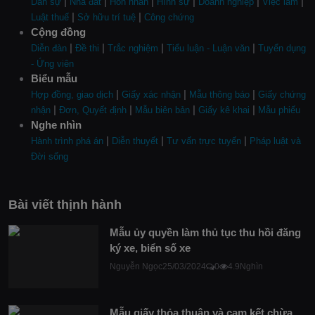
|
|
|
|
|
|
Dân sự
Nhà đất
Hôn nhân
Hình sự
Doanh nghiệp
Việc làm
|
|
Luật thuế
Sở hữu trí tuệ
Công chứng
Cộng đồng
|
|
|
|
Diễn đàn
Đề thi
Trắc nghiệm
Tiểu luận - Luận văn
Tuyển dụng
- Ứng viên
Biểu mẫu
|
|
|
Hợp đồng, giao dịch
Giấy xác nhận
Mẫu thông báo
Giấy chứng
|
|
|
|
nhận
Đơn, Quyết định
Mẫu biên bản
Giấy kê khai
Mẫu phiếu
Nghe nhìn
|
|
|
Hành trình phá án
Diễn thuyết
Tư vấn trực tuyến
Pháp luật và
Đời sống
Bài viết thịnh hành
Mẫu ủy quyền làm thủ tục thu hồi đăng
ký xe, biển số xe
Nguyễn Ngọc
25/03/2024
0
4.9Nghìn
Mẫu giấy thỏa thuận và cam kết chừa