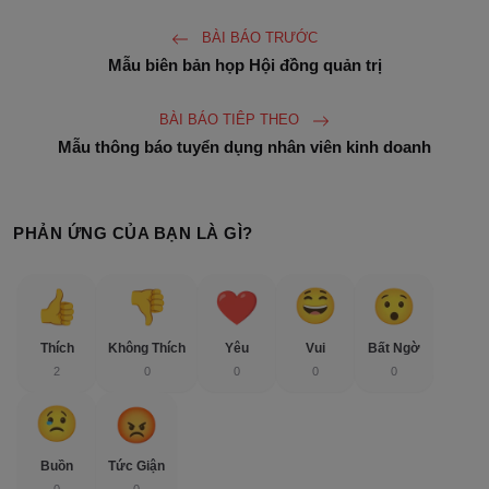
BÀI BÁO TRƯỚC
Mẫu biên bản họp Hội đồng quản trị
BÀI BÁO TIÊP THEO
Mẫu thông báo tuyển dụng nhân viên kinh doanh
PHẢN ỨNG CỦA BẠN LÀ GÌ?
Thích
Không Thích
Yêu
Vui
Bất Ngờ
2
0
0
0
0
Buồn
Tức Giận