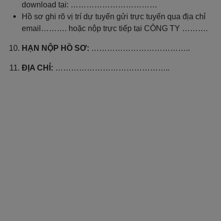
download tại: ……………………………
Hồ sơ ghi rõ vị trí dự tuyển gửi trực tuyến qua địa chỉ
email………. hoặc nộp trực tiếp tại CÔNG TY ……….
HẠN NỘP HỒ SƠ:
………………………………..
ĐỊA CHỈ:
……………………………………..