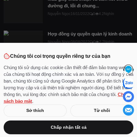
đường đi, lối đi chung...
Nguyễn Ngọc
16/11/2022
0
4.2Nghìn
Hợp đồng ủy quyền quản lý kinh doanh
Nguyễn Ngọc
08/08/2022
0
2.7Nghìn
Chúng tôi coi trọng quyền riêng tư của bạn
Chúng tôi sử dụng các cookie cần thiết để đảm bảo trang web
của chúng tôi hoạt động chính xác và an toàn. Với sự đồng ý của
bạn, chúng tôi cũng sử dụng Google Analytics để phân tích lưu
lượng truy cập và cải thiện trải nghiệm người dùng. Để biết thêm
thông tin, vui lòng đọc chính sách bảo mật của chúng tôi.
Chính
sách bảo mật
.
© 2020 - 2026 Bản quyền thuộc về DocLuat
Sở thích
Từ chối
Liên hệ
Điều khoản & Điều kiện
Chính sách bảo mật
Chấp nhận tất cả