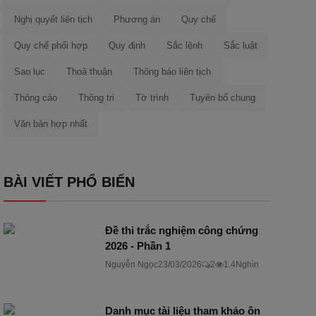
Nghị quyết liên tịch
Phương án
Quy chế
Quy chế phối hợp
Quy định
Sắc lệnh
Sắc luật
Sao lục
Thoả thuận
Thông báo liên tịch
Thông cáo
Thông tri
Tờ trình
Tuyên bố chung
Văn bản hợp nhất
BÀI VIẾT PHỔ BIẾN
Đề thi trắc nghiệm công chứng
2026 - Phần 1
Nguyễn Ngọc
23/03/2026
2
1.4Nghìn
Danh mục tài liệu tham khảo ôn