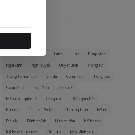
Loại văn bản
Hiến pháp
Bộ luật
Lệnh
Luật
Pháp lệnh
Nghị định
Nghị quyết
Quyết định
Thông tư
Thông tư liên tịch
Chỉ thị
Công văn
Thông báo
Công điện
Hiệp định
Hiệp ước
Điều ước quốc tế
Công ước
Bản ghi nhớ
Báo cáo
Chỉ thị liên tịch
Chương trình
Đề án
Điều lệ
Đính chính
Hướng dẫn
Kế hoạch
Kế hoạch liên tịch
Kết luận
Nghị định thư