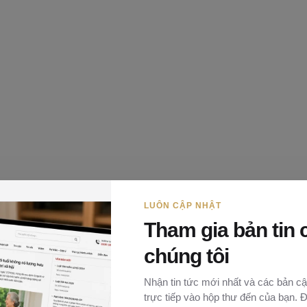
tổng hợp, trình Chủ tịch Ủy ban nhân dân cấp tỉnh.
LUÔN CẬP NHẬT
 hồ sơ của Ủy ban nhân dân cấp huyện, Ủy ban nhân dân
Tham gia bản tin 
chi trả hỗ trợ. Trường hợp không phê duyệt, Ủy ban
chúng tôi
 do.
o đại dịch COVID-19
Nhận tin tức mới nhất và các bản cậ
trực tiếp vào hộp thư đến của bạn. 