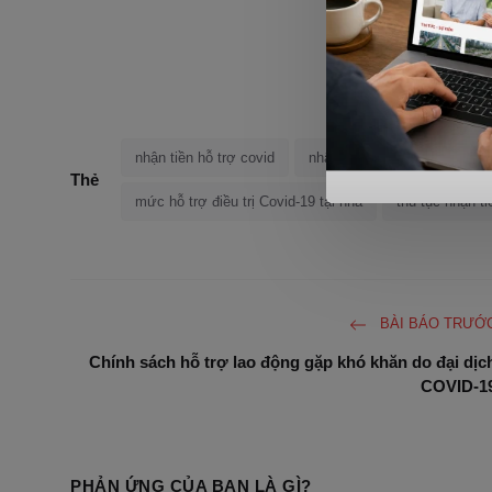
nhận tiền hỗ trợ covid
nhận tiền hỗ trợ mùa dịch
Thẻ
mức hỗ trợ điều trị Covid-19 tại nhà
thủ tục nhận ti
BÀI BÁO TRƯỚ
Chính sách hỗ trợ lao động gặp khó khăn do đại dịc
COVID-1
PHẢN ỨNG CỦA BẠN LÀ GÌ?