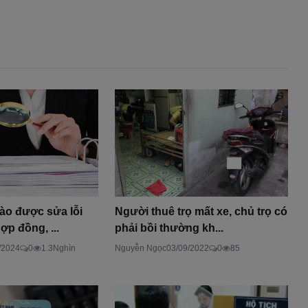
ào được sửa lỗi
Người thuê trọ mất xe, chủ trọ có
ợp đồng, ...
phải bồi thường kh...
/2024
0
1.3Nghìn
Nguyễn Ngọc
03/09/2022
0
85