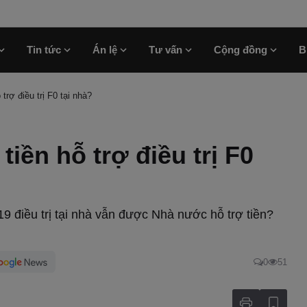
Tin tức
Án lệ
Tư vấn
Cộng đồng
B
trợ điều trị F0 tại nhà?
iền hỗ trợ điều trị F0
9 điều trị tại nhà vẫn được Nhà nước hỗ trợ tiền?
0
51