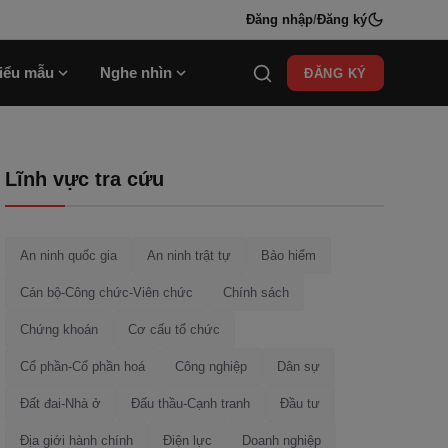
Đăng nhập
/
Đăng ký
iểu mẫu
Nghe nhìn
ĐĂNG KÝ
Lĩnh vực tra cứu
An ninh quốc gia
An ninh trật tự
Bảo hiểm
Cán bộ-Công chức-Viên chức
Chính sách
Chứng khoán
Cơ cấu tổ chức
Cổ phần-Cổ phần hoá
Công nghiệp
Dân sự
Đất đai-Nhà ở
Đấu thầu-Cạnh tranh
Đầu tư
Địa giới hành chính
Điện lực
Doanh nghiệp