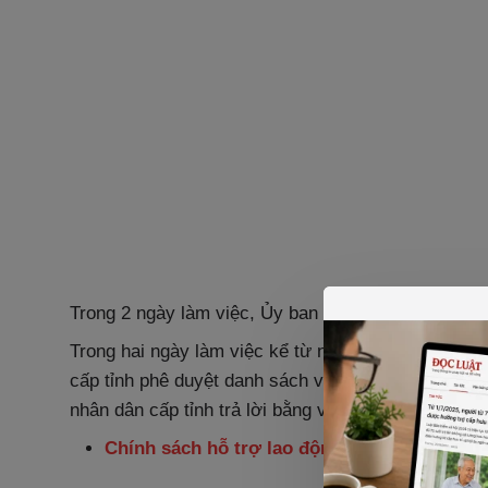
Trong 2 ngày làm việc, Ủy ban nhân dân cấp huyện 
Trong hai ngày làm việc kể từ ngày nhận được đủ
cấp tỉnh phê duyệt danh sách và chỉ đạo thực hiện 
nhân dân cấp tỉnh trả lời bằng văn bản và nêu rõ lý
Chính sách hỗ trợ lao động gặp khó khăn d