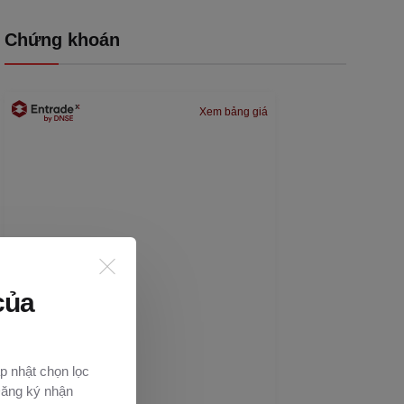
Chứng khoán
Xem bảng giá
của
p nhật chọn lọc
Đăng ký nhận