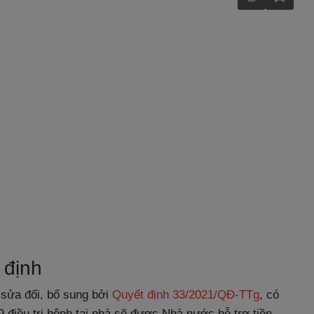
 định
sửa đổi, bổ sung bởi
Quyết định 33/2021/QĐ-TTg
, có
 điều trị bệnh tại nhà sẽ được Nhà nước hỗ trợ tiền.