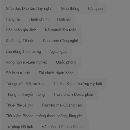
Giáo dục-Đào tạo-Dạy nghề
Giao thông
Hải quan
Hàng hải
Hành chính
Hình sự
Hôn nhân gia đình
Kế toán-Kiểm toán
Khiếu nại-Tố cáo
Khoa học-Công nghệ
Lao động-Tiền lương
Ngoại giao
Nông nghiệp-Lâm nghiệp
Quốc phòng
Sở hữu trí tuệ
Tài chính-Ngân hàng
Tài nguyên-Môi trường
Thi đua-Khen thưởng-Kỷ luật
Thông tin-Truyền thông
Thực phẩm-Dược phẩm
Thuế-Phí-Lệ phí
Thương mại-Quảng cáo
Tiết kiệm-Phòng, chống tham nhũng, lãng phí
Tư pháp-Hộ tịch
Văn hóa-Thể thao-Du lịch