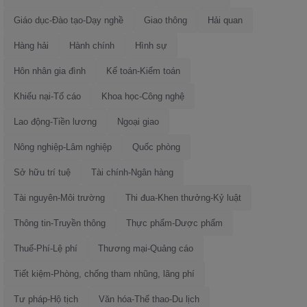
Giáo dục-Đào tạo-Dạy nghề
Giao thông
Hải quan
Hàng hải
Hành chính
Hình sự
Hôn nhân gia đình
Kế toán-Kiểm toán
Khiếu nại-Tố cáo
Khoa học-Công nghệ
Lao động-Tiền lương
Ngoại giao
Nông nghiệp-Lâm nghiệp
Quốc phòng
Sở hữu trí tuệ
Tài chính-Ngân hàng
Tài nguyên-Môi trường
Thi đua-Khen thưởng-Kỷ luật
Thông tin-Truyền thông
Thực phẩm-Dược phẩm
Thuế-Phí-Lệ phí
Thương mại-Quảng cáo
Tiết kiệm-Phòng, chống tham nhũng, lãng phí
Tư pháp-Hộ tịch
Văn hóa-Thể thao-Du lịch