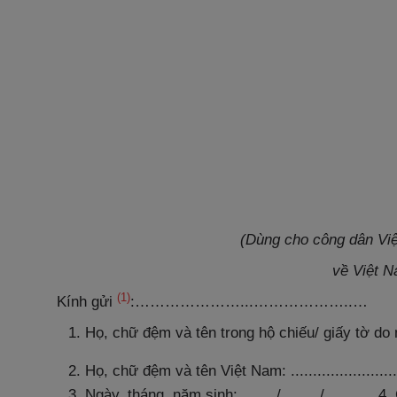
(Dùng cho công dân Vi
về Việt N
(1)
Kính gửi
:…………………...………………..…
Họ, chữ đệm và tên trong hộ chiếu/ giấy tờ do nước
Họ, chữ đệm và tên Việt Nam: .............................
Ngày, tháng, năm sinh: …… / …… / ……… 4. Giới 