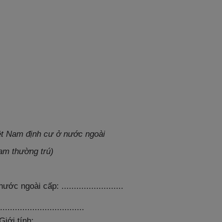
ệt Nam định cư ở nước ngoài
am thường trú)
 ngoài cấp: .........................
.............................
tính: ..........