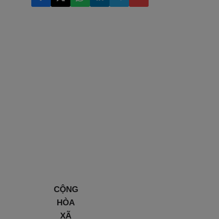
CỘNG
HÒA
XÃ