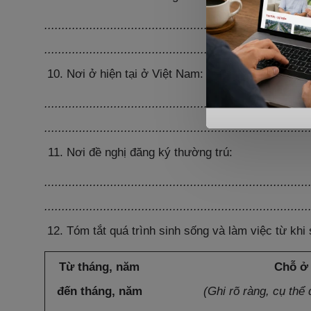
............................................................................
............................................................................
Nơi ở hiện tại ở Việt Nam:
............................................................................
............................................................................
Nơi đề nghị đăng ký thường trú:
............................................................................
............................................................................
Tóm tắt quá trình sinh sống và làm việc từ khi 
Từ tháng, năm
Chỗ ở
đến tháng, năm
(Ghi rõ ràng, cụ
thể 