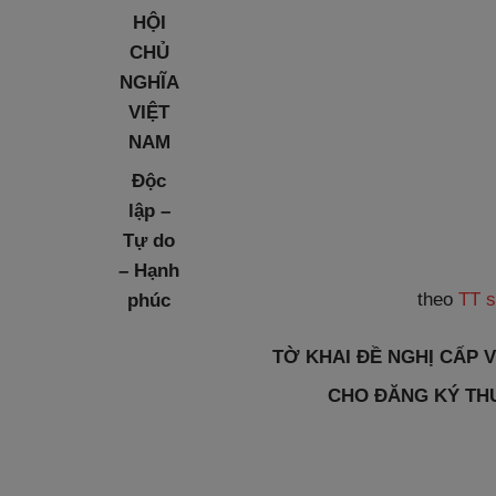
HỘI
CHỦ
NGHĨA
VIỆT
NAM
Độc
lập –
Tự do
– Hạnh
theo
TT s
phúc
TỜ KHAI ĐỀ NGHỊ CẤP 
CHO ĐĂNG KÝ TH