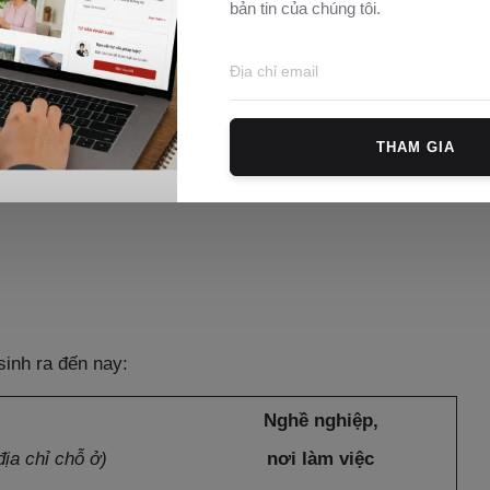
bản tin của chúng tôi.
.
.
THAM GIA
.
.
.
.
sinh ra đến nay:
Nghề nghiệp,
địa chỉ chỗ ở)
nơi làm việc