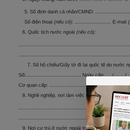
5. Số định danh cá nhân/CMND: ..............................
Số điện thoại
(nếu có):
.........................
E-mail
Quốc tịch nước ngoài
(nếu có):
............................................................................
............................................................................
7. Số hộ chiếu/Giấy tờ đi lại quốc tế do nước ng
Số:...................................... Ngày cấp: .…/…
Cơ quan cấp: ........................... Có giá trị đến 
Nghề nghiệp, nơi làm việc ở nước ngoài trước
............................................................................
............................................................................
Nơi cư trú ở nước ngoài trước khi nhập cảnh 