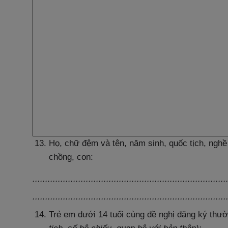
Họ, chữ đệm và tên, năm sinh, quốc tịch, nghề
chồng, con:
............................................................................
............................................................................
Trẻ em dưới 14 tuổi cùng đề nghị đăng ký thư