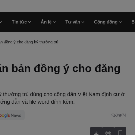
Tin tức
Án lệ
Tư vấn
Cộng đồng
B
ản đồng ý cho đăng ký thường trú
ăn bản đồng ý cho đăng
ý thường trú dùng cho công dân Việt Nam định cư ở
ớng dẫn và file word đính kèm.
0
74