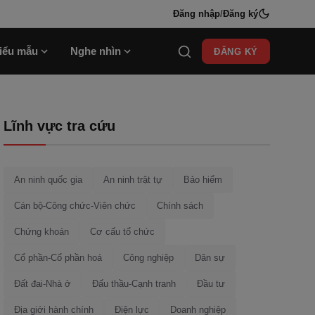
Đăng nhập
/
Đăng ký
iểu mẫu
Nghe nhìn
ĐĂNG KÝ
Lĩnh vực tra cứu
An ninh quốc gia
An ninh trật tự
Bảo hiểm
Cán bộ-Công chức-Viên chức
Chính sách
Chứng khoán
Cơ cấu tổ chức
Cổ phần-Cổ phần hoá
Công nghiệp
Dân sự
Đất đai-Nhà ở
Đấu thầu-Cạnh tranh
Đầu tư
Địa giới hành chính
Điện lực
Doanh nghiệp