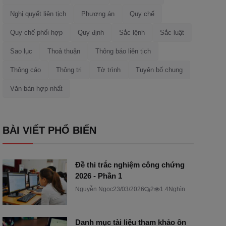
Nghị quyết liên tịch
Phương án
Quy chế
Quy chế phối hợp
Quy định
Sắc lệnh
Sắc luật
Sao lục
Thoả thuận
Thông báo liên tịch
Thông cáo
Thông tri
Tờ trình
Tuyên bố chung
Văn bản hợp nhất
BÀI VIẾT PHỔ BIẾN
Đề thi trắc nghiệm công chứng
2026 - Phần 1
Nguyễn Ngọc
23/03/2026
2
1.4Nghìn
Danh mục tài liệu tham khảo ôn