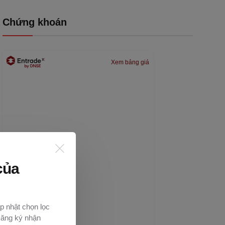
Chứng khoán
Xem bảng giá
của
p nhật chọn lọc
Đăng ký nhận