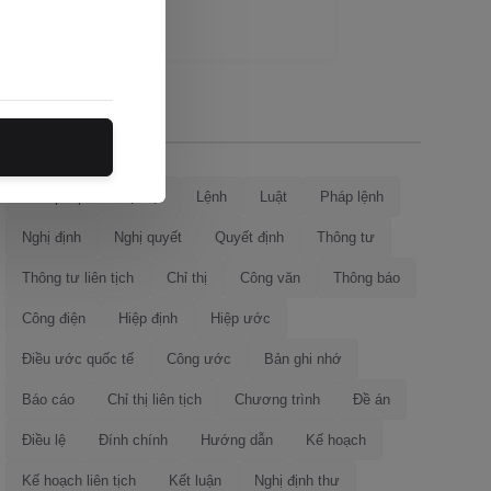
Loại văn bản
Hiến pháp
Bộ luật
Lệnh
Luật
Pháp lệnh
Nghị định
Nghị quyết
Quyết định
Thông tư
Thông tư liên tịch
Chỉ thị
Công văn
Thông báo
Công điện
Hiệp định
Hiệp ước
Điều ước quốc tế
Công ước
Bản ghi nhớ
Báo cáo
Chỉ thị liên tịch
Chương trình
Đề án
Điều lệ
Đính chính
Hướng dẫn
Kế hoạch
Kế hoạch liên tịch
Kết luận
Nghị định thư