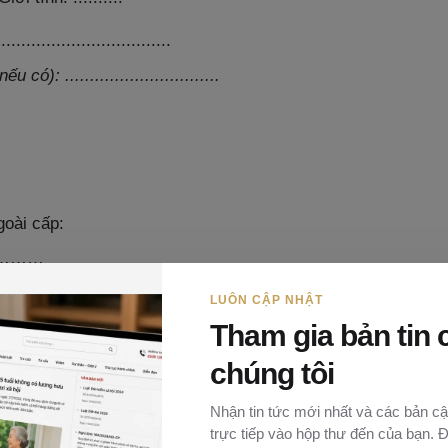
............................
(nếu có):
...............................
.
.
oài cấp:
… / ………
ngày: .…/..…./ ….…
LUÔN CẬP NHẬT
Tham gia bản tin 
 khi nhập cảnh Việt Nam:
chúng tôi
.
.
Nhận tin tức mới nhất và các bản cậ
trực tiếp vào hộp thư đến của bạn. 
Việt Nam: