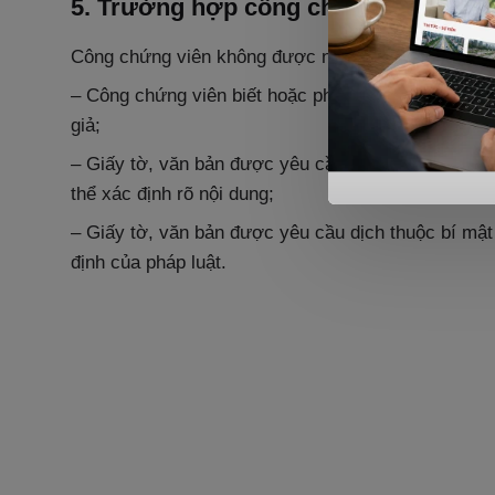
5. Trường hợp công chứng bản dịch
Công chứng viên không được nhận và công chứng b
– Công chứng viên biết hoặc phải biết bản chính đ
giả;
– Giấy tờ, văn bản được yêu cầu dịch đã bị tẩy xo
thể xác định rõ nội dung;
– Giấy tờ, văn bản được yêu cầu dịch thuộc bí mật
định của pháp luật.