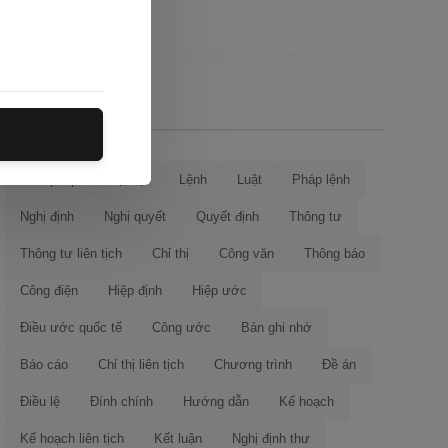
Loại văn bản
Hiến pháp
Bộ luật
Lệnh
Luật
Pháp lệnh
Nghị định
Nghị quyết
Quyết định
Thông tư
Thông tư liên tịch
Chỉ thị
Công văn
Thông báo
Công điện
Hiệp định
Hiệp ước
Điều ước quốc tế
Công ước
Bản ghi nhớ
Báo cáo
Chỉ thị liên tịch
Chương trình
Đề án
Điều lệ
Đính chính
Hướng dẫn
Kế hoạch
Kế hoạch liên tịch
Kết luận
Nghị định thư