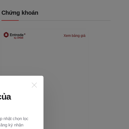
Chứng khoán
Xem bảng giá
của
p nhật chọn lọc
Đăng ký nhận