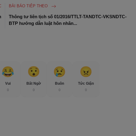
C
BÀI BÁO TIÊP THEO
n
Thông tư liên tịch số 01/2016/TTLT-TANDTC-VKSNDTC-
BTP hướng dẫn luật hôn nhân...
Vui
Bất Ngờ
Buồn
Tức Giận
0
0
0
0