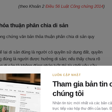
(theo Khoản 2
Điều 56 Luật Công chứng 2014
)
ỏa thuận phân chia di sản
ng chứng văn bản thỏa thuận phân chia di sản quy
ể lại di sản đúng là người có quyền sử dụng đất, quyền
 đúng là người được hưởng di sản; nếu thấy chưa rõ
g di sản là không đúng pháp luật thì từ chối yêu cầu
ông chứng, công chứng viên tiến hành xác minh hoặc
LUÔN CẬP NHẬT
Tham gia bản tin 
 yết việc thụ lý công chứng văn bản thỏa thuận phân
chúng tôi
Nhận tin tức mới nhất và các bản cậ
trực tiếp vào hộp thư đến của bạn. 