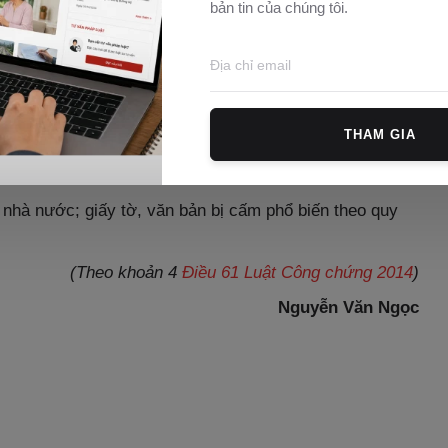
bản tin của chúng tôi.
ản dịch trong các trường hợp sau đây:
ược cấp sai thẩm quyền hoặc không hợp lệ; bản chính
THAM GIA
á, sửa chữa, thêm, bớt hoặc bị hư hỏng, cũ nát không
 nhà nước; giấy tờ, văn bản bị cấm phổ biến theo quy
(Theo khoản 4
Điều 61 Luật Công chứng 2014
)
Nguyễn Văn Ngọc