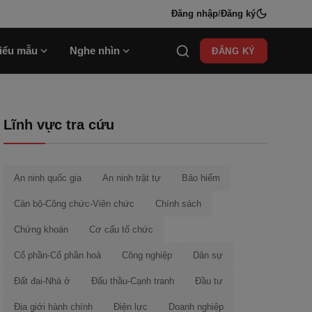
Đăng nhập
/
Đăng ký
iểu mẫu
Nghe nhìn
ĐĂNG KÝ
Lĩnh vực tra cứu
An ninh quốc gia
An ninh trật tự
Bảo hiểm
Cán bộ-Công chức-Viên chức
Chính sách
Chứng khoán
Cơ cấu tổ chức
Cổ phần-Cổ phần hoá
Công nghiệp
Dân sự
Đất đai-Nhà ở
Đấu thầu-Cạnh tranh
Đầu tư
Địa giới hành chính
Điện lực
Doanh nghiệp