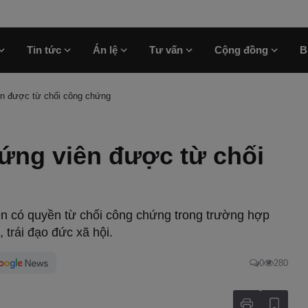
Tin tức
Án lệ
Tư vấn
Cộng đồng
B
ên được từ chối công chứng
ứng viên được từ chối
n có quyền từ chối công chứng trong trường hợp
 trái đạo đức xã hội.
0
280