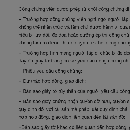
Công chứng viên được phép từ chối công chứng di 
– Trường hợp công chứng viên nghi ngờ người lập
không thể nhận thức và làm chủ được hành vi của 
hiệu bị lừa dối, đe dọa hoặc cưỡng ép thì công chứ
không làm rõ được thì có quyền từ chối công chứng
– Trường hợp tính mạng người lập di chúc bị đe dọ
đầy đủ giấy tờ trong hồ sơ yêu cầu công chứng nh
+ Phiếu yêu cầu công chứng;
+ Dự thảo hợp đồng, giao dịch;
+ Bản sao giấy tờ tùy thân của người yêu cầu côn
+ Bản sao giấy chứng nhận quyền sở hữu, quyền sử
quy định đối với tài sản mà pháp luật quy định ph
hợp hợp đồng, giao dịch liên quan đến tài sản đó;
+Bản sao giấy tờ khác có liên quan đến hợp đồng, g