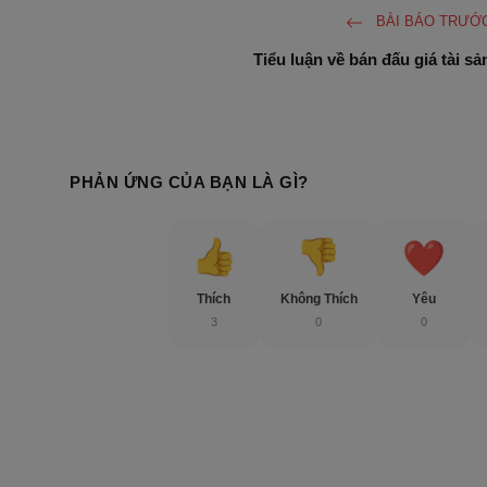
BÀI BÁO TRƯỚ
Tiểu luận về bán đấu giá tài sả
PHẢN ỨNG CỦA BẠN LÀ GÌ?
Thích
Không Thích
Yêu
3
0
0