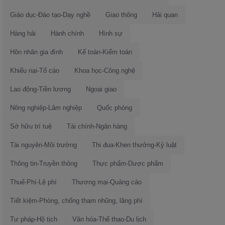
Giáo dục-Đào tạo-Dạy nghề
Giao thông
Hải quan
Hàng hải
Hành chính
Hình sự
Hôn nhân gia đình
Kế toán-Kiểm toán
Khiếu nại-Tố cáo
Khoa học-Công nghệ
Lao động-Tiền lương
Ngoại giao
Nông nghiệp-Lâm nghiệp
Quốc phòng
Sở hữu trí tuệ
Tài chính-Ngân hàng
Tài nguyên-Môi trường
Thi đua-Khen thưởng-Kỷ luật
Thông tin-Truyền thông
Thực phẩm-Dược phẩm
Thuế-Phí-Lệ phí
Thương mại-Quảng cáo
Tiết kiệm-Phòng, chống tham nhũng, lãng phí
Tư pháp-Hộ tịch
Văn hóa-Thể thao-Du lịch