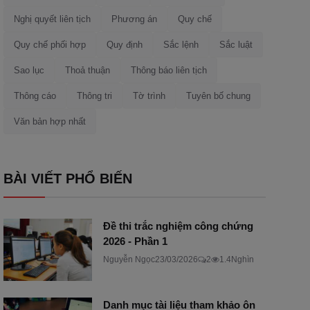
Nghị quyết liên tịch
Phương án
Quy chế
Quy chế phối hợp
Quy định
Sắc lệnh
Sắc luật
Sao lục
Thoả thuận
Thông báo liên tịch
Thông cáo
Thông tri
Tờ trình
Tuyên bố chung
Văn bản hợp nhất
BÀI VIẾT PHỔ BIẾN
Đề thi trắc nghiệm công chứng
2026 - Phần 1
Nguyễn Ngọc
23/03/2026
2
1.4Nghìn
Danh mục tài liệu tham khảo ôn