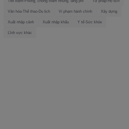
Tiết kiệm-Phòng, chống tham nhũng, lãng phí
Tư pháp-Hộ tịch
Văn hóa-Thể thao-Du lịch
Vi phạm hành chính
Xây dựng
Xuất nhập cảnh
Xuất nhập khẩu
Y tế-Sức khỏe
Lĩnh vực khác