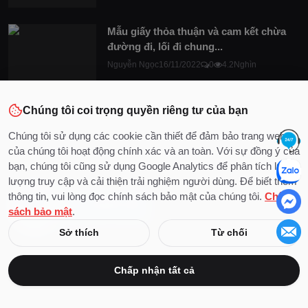
Mẫu giấy thỏa thuận và cam kết chừa
đường đi, lối đi chung...
Nguyễn Ngọc
16/11/2022
0
4.2Nghìn
Hợp đồng ủy quyền quản lý kinh doanh
Chúng tôi coi trọng quyền riêng tư của bạn
Nguyễn Ngọc
08/08/2022
0
2.7Nghìn
Chúng tôi sử dụng các cookie cần thiết để đảm bảo trang web
của chúng tôi hoạt động chính xác và an toàn. Với sự đồng ý của
bạn, chúng tôi cũng sử dụng Google Analytics để phân tích lưu
lượng truy cập và cải thiện trải nghiệm người dùng. Để biết thêm
thông tin, vui lòng đọc chính sách bảo mật của chúng tôi.
Chính
sách bảo mật
.
Sở thích
Từ chối
Chấp nhận tất cả
© 2020 - 2026 Bản quyền thuộc về DocLuat
Liên hệ
Điều khoản & Điều kiện
Chính sách bảo mật