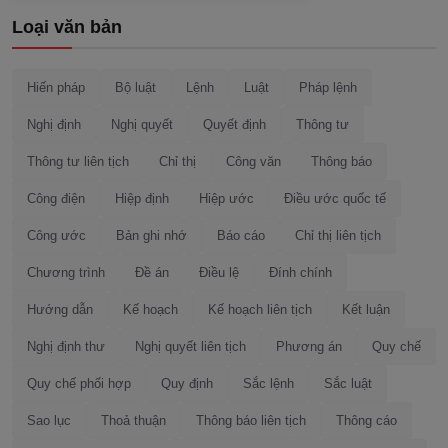
Loại văn bản
Hiến pháp
Bộ luật
Lệnh
Luật
Pháp lệnh
Nghị định
Nghị quyết
Quyết định
Thông tư
Thông tư liên tịch
Chỉ thị
Công văn
Thông báo
Công điện
Hiệp định
Hiệp ước
Điều ước quốc tế
Công ước
Bản ghi nhớ
Báo cáo
Chỉ thị liên tịch
Chương trình
Đề án
Điều lệ
Đính chính
Hướng dẫn
Kế hoạch
Kế hoạch liên tịch
Kết luận
Nghị định thư
Nghị quyết liên tịch
Phương án
Quy chế
Quy chế phối hợp
Quy định
Sắc lệnh
Sắc luật
Sao lục
Thoả thuận
Thông báo liên tịch
Thông cáo