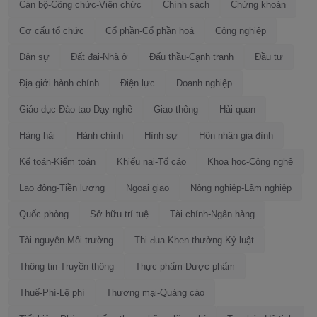
Cán bộ-Công chức-Viên chức
Chính sách
Chứng khoán
Cơ cấu tổ chức
Cổ phần-Cổ phần hoá
Công nghiệp
Dân sự
Đất đai-Nhà ở
Đấu thầu-Cạnh tranh
Đầu tư
Địa giới hành chính
Điện lực
Doanh nghiệp
Giáo dục-Đào tạo-Dạy nghề
Giao thông
Hải quan
Hàng hải
Hành chính
Hình sự
Hôn nhân gia đình
Kế toán-Kiểm toán
Khiếu nại-Tố cáo
Khoa học-Công nghệ
Lao động-Tiền lương
Ngoại giao
Nông nghiệp-Lâm nghiệp
Quốc phòng
Sở hữu trí tuệ
Tài chính-Ngân hàng
Tài nguyên-Môi trường
Thi đua-Khen thưởng-Kỷ luật
Thông tin-Truyền thông
Thực phẩm-Dược phẩm
Thuế-Phí-Lệ phí
Thương mại-Quảng cáo