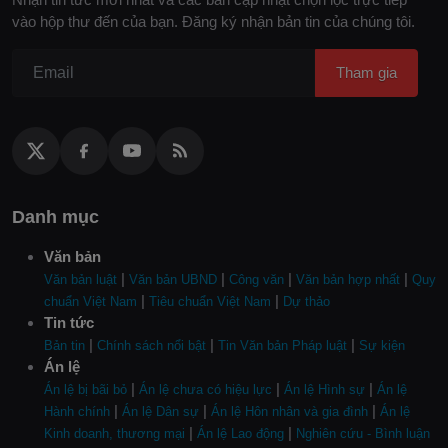
vào hộp thư đến của bạn. Đăng ký nhận bản tin của chúng tôi.
Tham gia
Danh mục
Văn bản
|
|
|
|
Văn bản luật
Văn bản UBND
Công văn
Văn bản hợp nhất
Quy
|
|
chuẩn Việt Nam
Tiêu chuẩn Việt Nam
Dự thảo
Tin tức
|
|
|
Bản tin
Chính sách nổi bật
Tin Văn bản Pháp luật
Sự kiện
Án lệ
|
|
|
Án lệ bị bãi bỏ
Án lệ chưa có hiệu lực
Án lệ Hình sự
Án lệ
|
|
|
Hành chính
Án lệ Dân sự
Án lệ Hôn nhân và gia đình
Án lệ
|
|
Kinh doanh, thương mại
Án lệ Lao động
Nghiên cứu - Bình luận