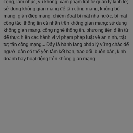
cộng, làm nhục, vu khống; xâm phạm trật tự quản lý kinh tế;
sử dụng không gian mạng để tấn công mạng, khủng bố
mạng, gián điệp mạng, chiếm đoạt bí mật nhà nước, bí mật
công tác, thông tin cá nhân trên không gian mạng; sử dụng
không gian mạng, công nghệ thông tin, phương tiện điện tử
để thực hiện các hành vi vi phạm pháp luật về an ninh, trật
tự; tấn công mạng... Đây là hành lang pháp lý vững chắc để
người dân có thể yên tâm kết bạn, trao đổi, buôn bán, kinh
doanh hay hoạt động trên không gian mạng.