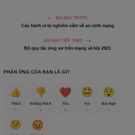
BÀI BÁO TRƯỚC
Các hành vi bị nghiêm cấm về an ninh mạng
BÀI BÁO TIÊP THEO
Bộ quy tắc ứng xử trên mạng xã hội 2021
PHẢN ỨNG CỦA BẠN LÀ GÌ?
Thích
Không Thích
Yêu
Vui
Bất Ngờ
7
0
0
0
1