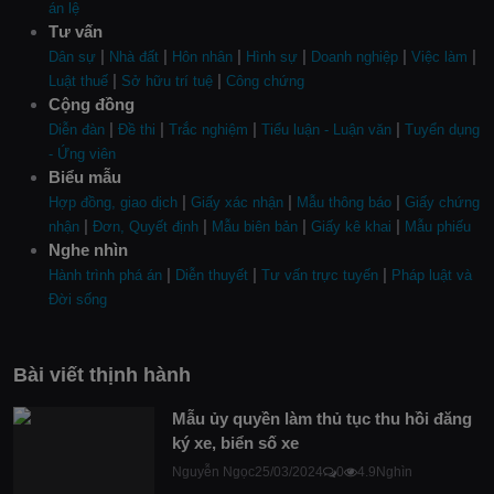
án lệ
Tư vấn
|
|
|
|
|
|
Dân sự
Nhà đất
Hôn nhân
Hình sự
Doanh nghiệp
Việc làm
|
|
Luật thuế
Sở hữu trí tuệ
Công chứng
Cộng đồng
|
|
|
|
Diễn đàn
Đề thi
Trắc nghiệm
Tiểu luận - Luận văn
Tuyển dụng
- Ứng viên
Biểu mẫu
|
|
|
Hợp đồng, giao dịch
Giấy xác nhận
Mẫu thông báo
Giấy chứng
|
|
|
|
nhận
Đơn, Quyết định
Mẫu biên bản
Giấy kê khai
Mẫu phiếu
Nghe nhìn
|
|
|
Hành trình phá án
Diễn thuyết
Tư vấn trực tuyến
Pháp luật và
Đời sống
Bài viết thịnh hành
Mẫu ủy quyền làm thủ tục thu hồi đăng
ký xe, biển số xe
Nguyễn Ngọc
25/03/2024
0
4.9Nghìn