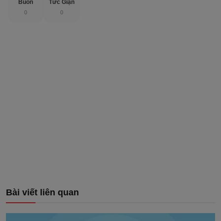
Buồn
Tức Giận
0
0
Bài viết liên quan