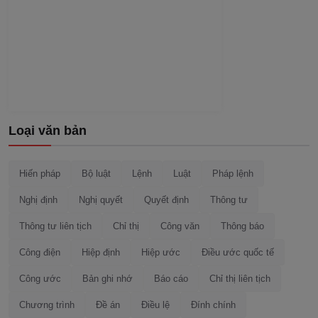
Loại văn bản
Hiến pháp
Bộ luật
Lệnh
Luật
Pháp lệnh
Nghị định
Nghị quyết
Quyết định
Thông tư
Thông tư liên tịch
Chỉ thị
Công văn
Thông báo
Công điện
Hiệp định
Hiệp ước
Điều ước quốc tế
Công ước
Bản ghi nhớ
Báo cáo
Chỉ thị liên tịch
Chương trình
Đề án
Điều lệ
Đính chính