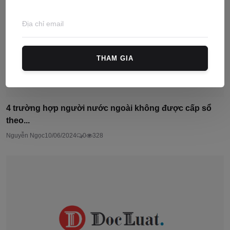
THAM GIA
4 trường hợp người nước ngoài không được cấp sổ
theo...
Nguyễn Ngọc
10/06/2024
0
328