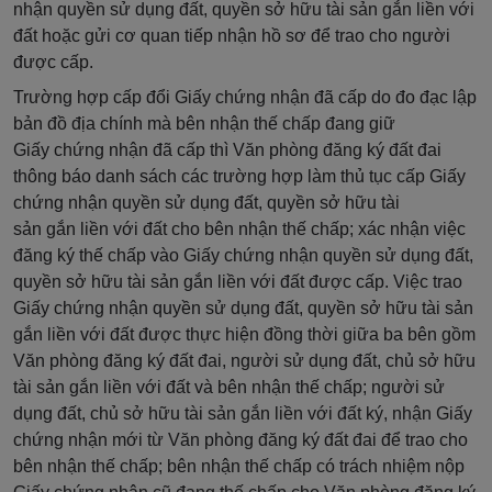
nhận quyền sử dụng đất, quyền sở
hữu
tài sản gắn liền với
đất hoặc gửi cơ quan tiếp nhận hồ sơ
để
trao cho người
được cấp.
Trường hợp cấp đổi Giấy chứng nhận đã cấp do đo đạc lập
bản đồ địa chính mà bên nhận thế chấp đang giữ
Giấy
chứng
nhận
đã
cấp thì Văn phòng đăng ký đất đai
thông báo danh sách các trường hợp làm thủ tục cấp Giấy
chứn
g
nhận
quyền
sử dụng đất,
quyền
sở hữu tài
sản
gắn
liền với đất cho bên nhận
thế
chấp; xác nhận việc
đăng ký thế chấp vào Giấy chứng nhận quy
ề
n sử dụng đất,
quy
ề
n sở hữu tài sản
gắn liền
với đất được cấp. Việc trao
Gi
ấ
y chứng nhận quyền sử dụng đất, quyền sở hữu tài sản
gắn liền với đất được thực hiện đồng thời
giữa
ba bên gồm
Văn phòng đăng ký đất đai, người sử dụng đất, chủ sở hữu
tài sản gắn liền với đất và bên nhận thế chấp; người sử
dụng đất, chủ sở hữu tài sản
g
ắn liền với đất ký, nhận Giấy
chứng nhận mới từ Văn phòng đăng ký đất đai
để
trao cho
bên nhận thế chấp; bên nhận thế chấp có trách nhiệm nộp