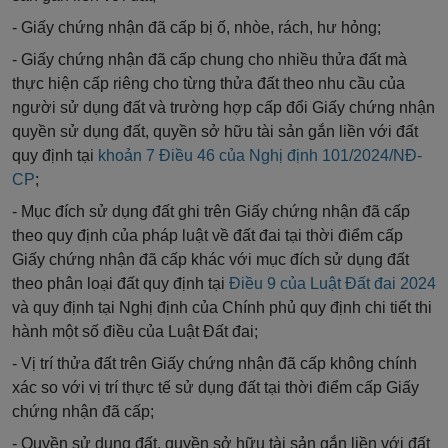
- Giấy chứng nhận
đã
cấp bị ố, nhòe, rách, hư
hỏng
;
- Giấy chứng nhận
đã
cấp chung cho nhiều thửa đất mà
thực hiện cấp riêng cho từng thửa đất theo nhu cầu của
người sử dụng đất và trường hợp cấp
đổi
Giấy chứng nhận
quyền sử dụng đất, quyền sở hữu tài sản gắn liền với đất
quy định tại
khoản 7 Điều 46 của Nghị định 101/2024/NĐ-
CP
;
- Mục đích sử dụng đất ghi trên Giấy chứng nhận
đ
ã cấp
theo quy định của pháp luật về đất đai tại thời điểm cấp
Giấy chứng nhận đã cấp khác với mục đích sử dụng đất
theo phân loại đất quy định tại
Điều 9 của Luật Đất đai
2024
và quy định tại Nghị định của Chính phủ quy định chi tiết thi
hành một số điều của Luật Đất đai;
- Vị trí
thửa
đất trên Giấy chứng nhận đã cấp không chính
xác so với vị trí thực tế sử dụng đất tại thời điểm cấp Giấy
chứng nhận
đã
cấp;
- Quyền sử dụng đất,
quyền
sở
hữu
tài sản gắn li
ề
n với đất