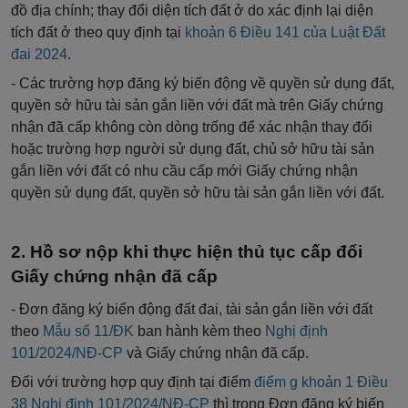
đồ địa chính; thay đổi diện tích đất ở do xác định lại diện
tích đất ở theo quy định tại
khoản 6 Điều 141 của Luật Đất
đai 2024
.
- Các trường hợp đăng ký biến động về quyền sử dụng đất,
quyền sở hữu tài sản gắn liền với đất mà trên Giấy chứng
nhận đã cấp không còn dòng trống để xác nhận thay đổi
hoặc trường hợp người sử dụng đất, chủ sở hữu tài sản
gắn liền với đất có nhu cầu cấp mới Giấy chứng nhận
quyền sử dụng đất, quyền sở hữu tài sản gắn liền với đất.
Hồ sơ nộp khi thực hiện thủ tục cấp đổi
Giấy chứng nhận đã cấp
-
Đơn
đăng ký biến động đất đai, tài sản
gắn
liền với đất
theo
M
ẫ
u số 11/ĐK
ban hành kèm theo
Nghị định
101/2024/NĐ-CP
và Gi
ấ
y chứng nhận đã cấp.
Đối với trường hợp quy định tại điểm
điểm g khoản 1 Điều
38 Nghị định 101/2024/NĐ-CP
thì trong
Đơn
đăng ký biến