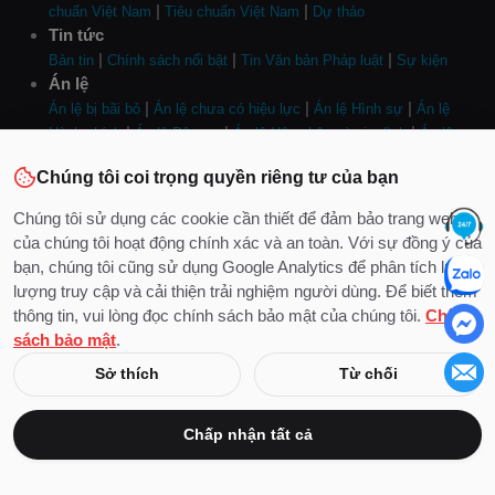
|
|
chuẩn Việt Nam
Tiêu chuẩn Việt Nam
Dự thảo
Tin tức
|
|
|
Bản tin
Chính sách nổi bật
Tin Văn bản Pháp luật
Sự kiện
Án lệ
|
|
|
Án lệ bị bãi bỏ
Án lệ chưa có hiệu lực
Án lệ Hình sự
Án lệ
|
|
|
Hành chính
Án lệ Dân sự
Án lệ Hôn nhân và gia đình
Án lệ
|
|
Kinh doanh, thương mại
Án lệ Lao động
Nghiên cứu - Bình luận
Chúng tôi coi trọng quyền riêng tư của bạn
án lệ
Tư vấn
Chúng tôi sử dụng các cookie cần thiết để đảm bảo trang web
|
|
|
|
|
|
Dân sự
Nhà đất
Hôn nhân
Hình sự
Doanh nghiệp
Việc làm
của chúng tôi hoạt động chính xác và an toàn. Với sự đồng ý của
|
|
Luật thuế
Sở hữu trí tuệ
Công chứng
bạn, chúng tôi cũng sử dụng Google Analytics để phân tích lưu
Cộng đồng
lượng truy cập và cải thiện trải nghiệm người dùng. Để biết thêm
|
|
|
|
Diễn đàn
Đề thi
Trắc nghiệm
Tiểu luận - Luận văn
Tuyển dụng
thông tin, vui lòng đọc chính sách bảo mật của chúng tôi.
Chính
- Ứng viên
sách bảo mật
.
Biểu mẫu
Sở thích
Từ chối
|
|
|
Hợp đồng, giao dịch
Giấy xác nhận
Mẫu thông báo
Giấy chứng
|
|
|
|
nhận
Đơn, Quyết định
Mẫu biên bản
Giấy kê khai
Mẫu phiếu
Nghe nhìn
Chấp nhận tất cả
|
|
|
Hành trình phá án
Diễn thuyết
Tư vấn trực tuyến
Pháp luật và
Đời sống