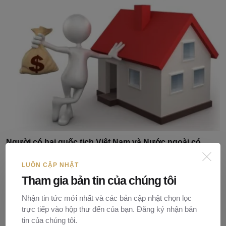
Người có hai quốc tịch Việt Nam và Nước ngoài có
mua...
LUÔN CẬP NHẬT
Nguyễn Ngọc
01/07/2024
0
317
Tham gia bản tin của chúng tôi
Nhận tin tức mới nhất và các bản cập nhật chọn lọc
trực tiếp vào hộp thư đến của bạn. Đăng ký nhận bản
tin của chúng tôi.