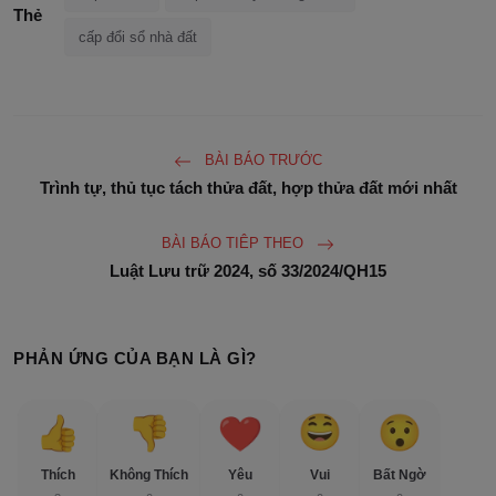
Thẻ
cấp đổi sổ nhà đất
BÀI BÁO TRƯỚC
Trình tự, thủ tục tách thửa đất, hợp thửa đất mới nhất
BÀI BÁO TIÊP THEO
Luật Lưu trữ 2024, số 33/2024/QH15
PHẢN ỨNG CỦA BẠN LÀ GÌ?
Thích
Không Thích
Yêu
Vui
Bất Ngờ