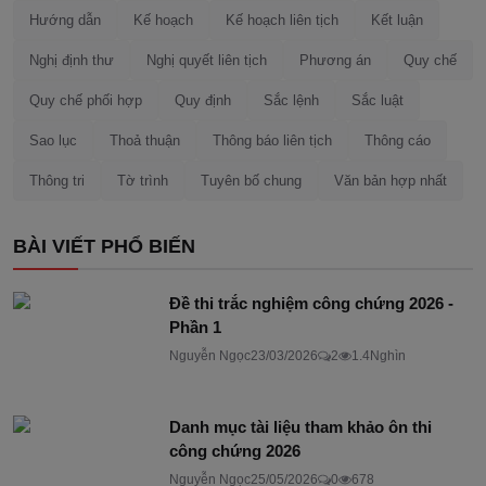
Hướng dẫn
Kế hoạch
Kế hoạch liên tịch
Kết luận
Nghị định thư
Nghị quyết liên tịch
Phương án
Quy chế
Quy chế phối hợp
Quy định
Sắc lệnh
Sắc luật
Sao lục
Thoả thuận
Thông báo liên tịch
Thông cáo
Thông tri
Tờ trình
Tuyên bố chung
Văn bản hợp nhất
BÀI VIẾT PHỔ BIẾN
Đề thi trắc nghiệm công chứng 2026 -
Phần 1
Nguyễn Ngọc
23/03/2026
2
1.4Nghìn
Danh mục tài liệu tham khảo ôn thi
công chứng 2026
Nguyễn Ngọc
25/05/2026
0
678