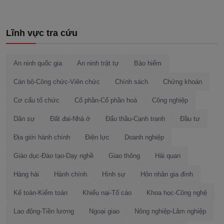
Lĩnh vực tra cứu
An ninh quốc gia
An ninh trật tự
Bảo hiểm
Cán bộ-Công chức-Viên chức
Chính sách
Chứng khoán
Cơ cấu tổ chức
Cổ phần-Cổ phần hoá
Công nghiệp
Dân sự
Đất đai-Nhà ở
Đấu thầu-Cạnh tranh
Đầu tư
Địa giới hành chính
Điện lực
Doanh nghiệp
Giáo dục-Đào tạo-Dạy nghề
Giao thông
Hải quan
Hàng hải
Hành chính
Hình sự
Hôn nhân gia đình
Kế toán-Kiểm toán
Khiếu nại-Tố cáo
Khoa học-Công nghệ
Lao động-Tiền lương
Ngoại giao
Nông nghiệp-Lâm nghiệp