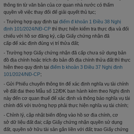
thông tin từ văn bản của cơ quan nhà nước có
thẩm
quyền
về việc thay
đổi để
giải quyết thủ tục;
- Trường hợp quy định tại
điểm
đ khoản 1 Điều 38 Nghị
định 101/2024/NĐ-CP
thì thực hiện kiểm tra thực địa và
đối
chiếu
với hồ sơ đăng ký, cấp Gi
ấ
y chứng nhận đã
cấp
để
xác định đúng vị trí thửa đất;
- Trường hợp Giấy chứng nhận đã cấp chưa sử dụng bản
đồ địa chính hoặc trích đo bản đồ địa chính thửa đất thì thực
hiện theo quy định tại
điểm b khoản 3 Điều 37 Nghị định
101/2024/NĐ-CP
;
- Gửi Phiếu chuyển thông tin để xác định nghĩa vụ tài chính
về đất đai theo M
ẫ
u số 12/ĐK ban hành kèm theo Nghị định
này đến cơ quan thuế
để
xác định và thông báo nghĩa vụ tài
chính
đối
với trường hợp phải thực hiện nghĩa vụ tài chính;
- Chỉnh lý, cập nhật biến động vào hồ sơ địa chính, cơ
sở
dữ
liệu đất đai; cấp Giấy chứng nhận quyền sử dụng
đất, quyền sở hữu tài sản gắn liền với đất; trao Giấy chứng