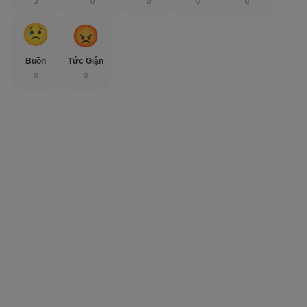
3
0
0
0
0
Buồn
Tức Giận
0
0