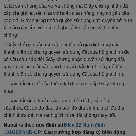
là tài sản chung của vợ và chồng mà Giấy chứng nhận đã
cấp chỉ ghi họ, tên của vợ hoặc của
chồng
, nay có yêu cầu
cấp
đổi
Giấy
chứng
nhận quy
ề
n sử dụng đất, quy
ề
n sở hữu
tài sản gắn liền với đất
để
ghi cả họ, tên vợ và họ, tên
chồng;
- Giấy chứng nhận đã cấp ghi tên hộ gia đình, nay các
thành viên có chung quyền sử dụng
đất
của hộ gia đình đó
có yêu cầu cấp
đổi Giấy chứng nhận
quyền sử dụng đất,
quyền sở
hữu
tài sản gắn liền với đất để ghi đầy đủ tên
thành viên có chung quyền sử dụng đất của hộ gia đình;
- Thay đổi địa chỉ của
thửa
đất đã được cấp Giấy chứng
nhận;
- Thay đổi kích thước các cạnh, diện tích,
số
hiệu
của
thửa
đất do đo đạc lập bản đồ địa chính, trích đo địa
chính
thửa
đất mà ranh giới
thửa đất
không thay đổi.
Ngoài ra theo quy định tại
Điều 22 Nghị định
101/2024/NĐ-CP
: Các trường hợp đăng ký biến động