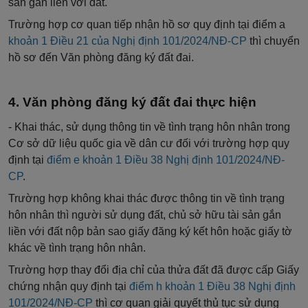
sản
gắn liền
với đất.
Trường hợp cơ quan tiếp nhận hồ sơ quy định tại
điểm
a
khoản
1 Điều 21 của Nghị định 101/2024/NĐ-CP
thì chuy
ể
n
hồ sơ
đến
Văn phòng đăng ký đất đai.
Văn phòng đăng ký đất đai thực hiện
- Khai thác,
sử
dụng thông tin về tình trạng hôn nhân trong
Cơ sở
dữ
liệu quốc gia về dân cư đối với trường hợp quy
định tại
điểm e khoản 1 Điều 38 Nghị định 101/2024/NĐ-
CP
.
Trường hợp không khai thác được thông tin về tình trạng
hôn nhân thì người sử dụng đất, chủ sở hữu tài sản gắn
liền với đất nộp bản sao giấy đăng ký
kết
hôn hoặc
giấy
tờ
khác về tình trạng hôn nhân.
Trường hợp thay đổi địa
chỉ
của thửa
đất đã
được
cấp
Giấy
chứng nhận quy định tại
điểm h khoản 1 Điều 38 Nghị định
101/2024/NĐ-CP
thì cơ quan giải quyết thủ tục sử dụng