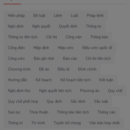
Hiến pháp
Bộ luật
Lệnh
Luật
Pháp lệnh
Nghị định
Nghị quyết
Quyết định
Thông tư
Thông tư liên tịch
Chỉ thị
Công văn
Thông báo
Công điện
Hiệp định
Hiệp ước
Điều ước quốc tế
Công ước
Bản ghi nhớ
Báo cáo
Chỉ thị liên tịch
Chương trình
Đề án
Điều lệ
Đính chính
Hướng dẫn
Kế hoạch
Kế hoạch liên tịch
Kết luận
Nghị định thư
Nghị quyết liên tịch
Phương án
Quy chế
Quy chế phối hợp
Quy định
Sắc lệnh
Sắc luật
Sao lục
Thoả thuận
Thông báo liên tịch
Thông cáo
Thông tri
Tờ trình
Tuyên bố chung
Văn bản hợp nhất