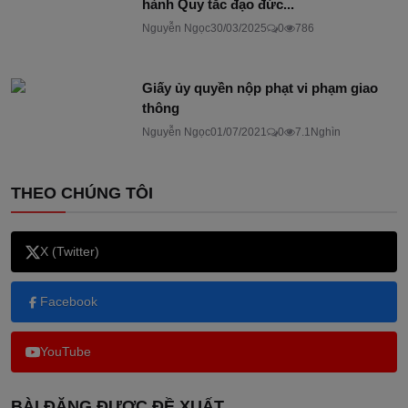
hành Quy tắc đạo đức...
Nguyễn Ngọc
30/03/2025
0
786
Giấy ủy quyền nộp phạt vi phạm giao
thông
Nguyễn Ngọc
01/07/2021
0
7.1Nghìn
THEO CHÚNG TÔI
X (Twitter)
Facebook
YouTube
BÀI ĐĂNG ĐƯỢC ĐỀ XUẤT