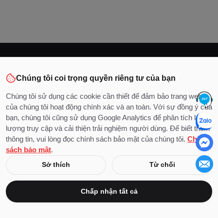
Chúng tôi coi trọng quyền riêng tư của bạn
Chúng tôi sử dụng các cookie cần thiết để đảm bảo trang web
của chúng tôi hoạt động chính xác và an toàn. Với sự đồng ý của
Chào mừng quý bạn đọc đến với docluat.net, cổng thông tin
bạn, chúng tôi cũng sử dụng Google Analytics để phân tích lưu
pháp luật toàn diện hàng đầu tại Việt Nam. Với mục tiêu cung
lượng truy cập và cải thiện trải nghiệm người dùng. Để biết thêm
cấp kiến thức pháp lý, cập nhật và dễ tiếp cận, chúng tôi cam
thông tin, vui lòng đọc chính sách bảo mật của chúng tôi.
Chính
kết mang đến trải nghiệm tra cứu, tìm hiểu luật pháp hiệu quả
sách bảo mật
.
cho mọi đối tượng. Hãy cùng khám phá thế giới pháp luật
cùng docluat.net!
Sở thích
Từ chối
Bản tin
Chấp nhận tất cả
Nhận tin tức mới nhất và các bản cập nhật chọn lọc trực tiếp
vào hộp thư đến của bạn. Đăng ký nhận bản tin của chúng tôi.