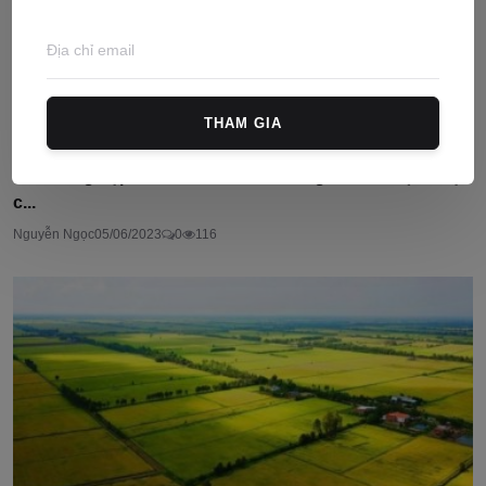
THAM GIA
Doanh nghiệp có vốn đầu tư nước ngoài có được nhận
c...
Nguyễn Ngọc
05/06/2023
0
116