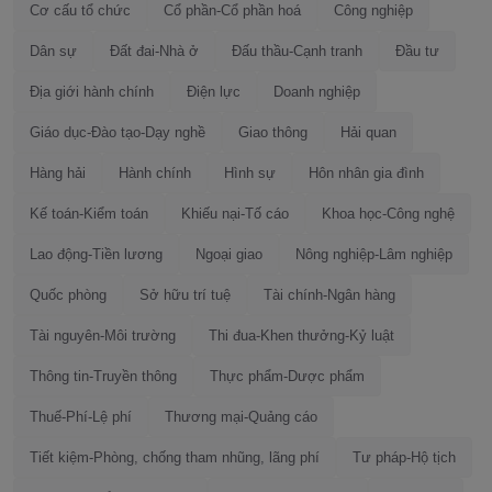
Cơ cấu tổ chức
Cổ phần-Cổ phần hoá
Công nghiệp
Dân sự
Đất đai-Nhà ở
Đấu thầu-Cạnh tranh
Đầu tư
Địa giới hành chính
Điện lực
Doanh nghiệp
Giáo dục-Đào tạo-Dạy nghề
Giao thông
Hải quan
Hàng hải
Hành chính
Hình sự
Hôn nhân gia đình
Kế toán-Kiểm toán
Khiếu nại-Tố cáo
Khoa học-Công nghệ
Lao động-Tiền lương
Ngoại giao
Nông nghiệp-Lâm nghiệp
Quốc phòng
Sở hữu trí tuệ
Tài chính-Ngân hàng
Tài nguyên-Môi trường
Thi đua-Khen thưởng-Kỷ luật
Thông tin-Truyền thông
Thực phẩm-Dược phẩm
Thuế-Phí-Lệ phí
Thương mại-Quảng cáo
Tiết kiệm-Phòng, chống tham nhũng, lãng phí
Tư pháp-Hộ tịch