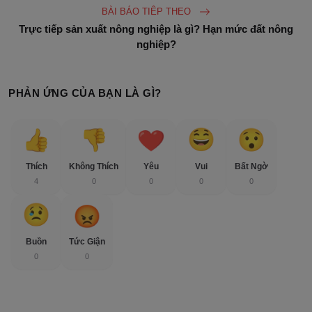
BÀI BÁO TIÊP THEO
Trực tiếp sản xuất nông nghiệp là gì? Hạn mức đất nông
nghiệp?
PHẢN ỨNG CỦA BẠN LÀ GÌ?
Thích
Không Thích
Yêu
Vui
Bất Ngờ
4
0
0
0
0
Buồn
Tức Giận
0
0