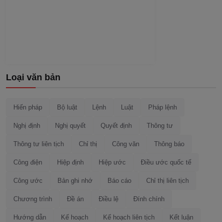
Loại văn bản
Hiến pháp
Bộ luật
Lệnh
Luật
Pháp lệnh
Nghị định
Nghị quyết
Quyết định
Thông tư
Thông tư liên tịch
Chỉ thị
Công văn
Thông báo
Công điện
Hiệp định
Hiệp ước
Điều ước quốc tế
Công ước
Bản ghi nhớ
Báo cáo
Chỉ thị liên tịch
Chương trình
Đề án
Điều lệ
Đính chính
Hướng dẫn
Kế hoạch
Kế hoạch liên tịch
Kết luận