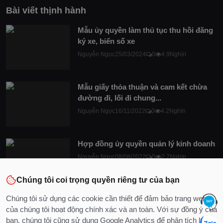
Bài viết thịnh hành
Mẫu ủy quyền làm thủ tục thu hồi đăng
ký xe, biển số xe
Nguyễn Ngọc
25/03/2024
0
4.9Nghìn
Mẫu giấy thỏa thuận và cam kết chừa
đường đi, lối đi chung...
Nguyễn Ngọc
16/11/2022
0
4.2Nghìn
Hợp đồng ủy quyền quản lý kinh doanh
Nguyễn Ngọc
08/08/2022
0
2.7Nghìn
Chúng tôi coi trọng quyền riêng tư của bạn
Chúng tôi sử dụng các cookie cần thiết để đảm bảo trang web
của chúng tôi hoạt động chính xác và an toàn. Với sự đồng ý của
bạn, chúng tôi cũng sử dụng Google Analytics để phân tích lưu