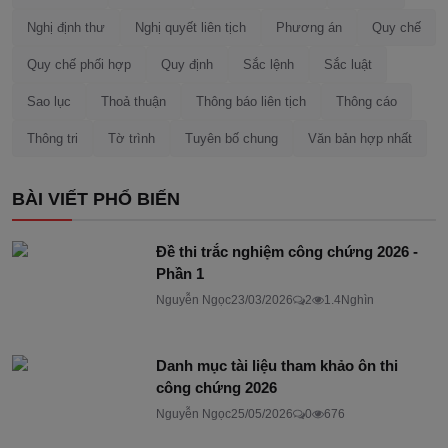
Nghị định thư
Nghị quyết liên tịch
Phương án
Quy chế
Quy chế phối hợp
Quy định
Sắc lệnh
Sắc luật
Sao lục
Thoả thuận
Thông báo liên tịch
Thông cáo
Thông tri
Tờ trình
Tuyên bố chung
Văn bản hợp nhất
BÀI VIẾT PHỔ BIẾN
Đề thi trắc nghiệm công chứng 2026 -
Phần 1
Nguyễn Ngọc
23/03/2026
2
1.4Nghìn
Danh mục tài liệu tham khảo ôn thi
công chứng 2026
Nguyễn Ngọc
25/05/2026
0
676