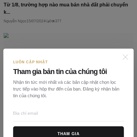
Từ 1/8, trường hợp nào mua bán nhà đất phải chuyển
k...
Nguyễn Ngọc
15/07/2024
0
377
LUÔN CẬP NHẬT
Tham gia bản tin của chúng tôi
Nhận tin tức mới nhất và các bản cập nhật chọn lọc
trực tiếp vào hộp thư đến của bạn. Đăng ký nhận bản
tin của chúng tôi.
12 Đối tượng được hưởng chính sách hỗ trợ về nhà ở
x...
THAM GIA
Nguyễn Ngọc
17/07/2024
0
177