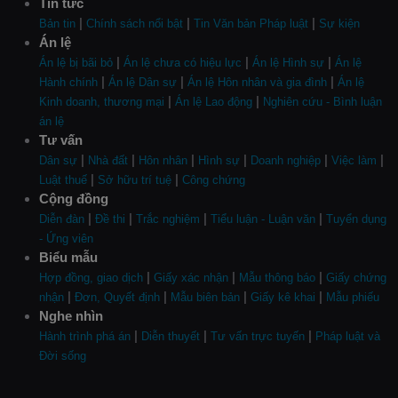
Tin tức
|
|
|
Bản tin
Chính sách nổi bật
Tin Văn bản Pháp luật
Sự kiện
Án lệ
|
|
|
Án lệ bị bãi bỏ
Án lệ chưa có hiệu lực
Án lệ Hình sự
Án lệ
|
|
|
Hành chính
Án lệ Dân sự
Án lệ Hôn nhân và gia đình
Án lệ
|
|
Kinh doanh, thương mại
Án lệ Lao động
Nghiên cứu - Bình luận
án lệ
Tư vấn
|
|
|
|
|
|
Dân sự
Nhà đất
Hôn nhân
Hình sự
Doanh nghiệp
Việc làm
|
|
Luật thuế
Sở hữu trí tuệ
Công chứng
Cộng đồng
|
|
|
|
Diễn đàn
Đề thi
Trắc nghiệm
Tiểu luận - Luận văn
Tuyển dụng
- Ứng viên
Biểu mẫu
|
|
|
Hợp đồng, giao dịch
Giấy xác nhận
Mẫu thông báo
Giấy chứng
|
|
|
|
nhận
Đơn, Quyết định
Mẫu biên bản
Giấy kê khai
Mẫu phiếu
Nghe nhìn
|
|
|
Hành trình phá án
Diễn thuyết
Tư vấn trực tuyến
Pháp luật và
Đời sống