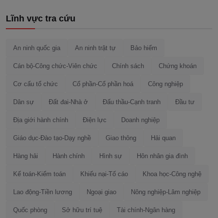
Lĩnh vực tra cứu
An ninh quốc gia
An ninh trật tự
Bảo hiểm
Cán bộ-Công chức-Viên chức
Chính sách
Chứng khoán
Cơ cấu tổ chức
Cổ phần-Cổ phần hoá
Công nghiệp
Dân sự
Đất đai-Nhà ở
Đấu thầu-Cạnh tranh
Đầu tư
Địa giới hành chính
Điện lực
Doanh nghiệp
Giáo dục-Đào tạo-Dạy nghề
Giao thông
Hải quan
Hàng hải
Hành chính
Hình sự
Hôn nhân gia đình
Kế toán-Kiểm toán
Khiếu nại-Tố cáo
Khoa học-Công nghệ
Lao động-Tiền lương
Ngoại giao
Nông nghiệp-Lâm nghiệp
Quốc phòng
Sở hữu trí tuệ
Tài chính-Ngân hàng