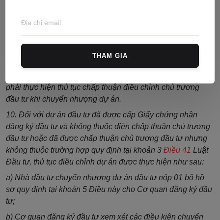
e) Quyết định chấp thuận điều chỉnh nhà đầu tư ghi nhận
nhà đầu tư chuyển nhượng và nhà đầu tư nhận chuyển
nhượng, phần dự án chuyển nhượng (nếu có) và được gửi
cho Cơ quan đăng ký đầu tư, nhà đầu tư chuyển nhượng và
nhà đầu tư nhận chuyển nhượng.
THAM GIA
9. Đối với dự án đầu tư đã được chấp thuận chủ trương đầu
tư và đã đưa vào khai thác, vận hành thì nhà đầu tư không
phải thực hiện thủ tục chấp thuận điều chỉnh chủ trương
đầu tư khi chuyển nhượng dự án.
10. Đối với dự án đầu tư đã được cấp Giấy chứng nhận
đăng ký đầu tư và không thuộc diện chấp thuận chủ trương
đầu tư hoặc đã được chấp thuận chủ trương đầu tư nhưng
không thuộc trường hợp quy định tại khoản 3
Điều 41
Luật
Đầu tư, thủ tục điều chỉnh dự án được thực hiện như sau:
a) Nhà đầu tư chuyển nhượng dự án đầu tư nộp 01 bộ hồ
sơ quy định tại khoản 5 Điều này cho Cơ quan đăng ký đầu
tư;
b) Cơ quan đăng ký đầu tư xem xét các điều kiện chuyển