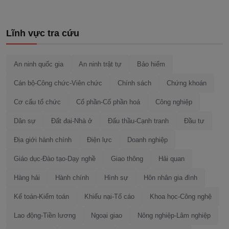
Lĩnh vực tra cứu
An ninh quốc gia
An ninh trật tự
Bảo hiểm
Cán bộ-Công chức-Viên chức
Chính sách
Chứng khoán
Cơ cấu tổ chức
Cổ phần-Cổ phần hoá
Công nghiệp
Dân sự
Đất đai-Nhà ở
Đấu thầu-Cạnh tranh
Đầu tư
Địa giới hành chính
Điện lực
Doanh nghiệp
Giáo dục-Đào tạo-Dạy nghề
Giao thông
Hải quan
Hàng hải
Hành chính
Hình sự
Hôn nhân gia đình
Kế toán-Kiểm toán
Khiếu nại-Tố cáo
Khoa học-Công nghệ
Lao động-Tiền lương
Ngoại giao
Nông nghiệp-Lâm nghiệp