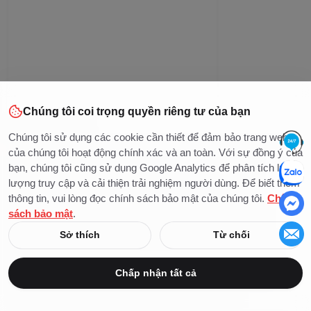
Chúng tôi coi trọng quyền riêng tư của bạn
Loại văn bản
Chúng tôi sử dụng các cookie cần thiết để đảm bảo trang web
của chúng tôi hoạt động chính xác và an toàn. Với sự đồng ý của
bạn, chúng tôi cũng sử dụng Google Analytics để phân tích lưu
Hiến pháp
Bộ luật
Lệnh
Luật
Pháp lệnh
lượng truy cập và cải thiện trải nghiệm người dùng. Để biết thêm
Nghị định
Nghị quyết
Quyết định
Thông tư
thông tin, vui lòng đọc chính sách bảo mật của chúng tôi.
Chính
sách bảo mật
.
Thông tư liên tịch
Chỉ thị
Công văn
Thông báo
Sở thích
Từ chối
Công điện
Hiệp định
Hiệp ước
Điều ước quốc tế
Công ước
Bản ghi nhớ
Báo cáo
Chỉ thị liên tịch
Chấp nhận tất cả
Chương trình
Đề án
Điều lệ
Đính chính