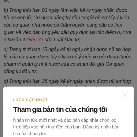
tư;
b) Trong thời hạn 03 ngày làm việc kể từ ngày nhận được
hồ sơ hợp lệ, Cơ quan đăng ký đầu tư gửi hồ sơ lấy ý kiến
của cơ quan nhà nước có thẩm quyền cùng cấp có liên
quan về việc đáp ứng yêu cầu quy định tại các điểm b, c và
d khoản 4
Điều 33
của Luật Đầu tư;
c) Trong thời hạn 15 ngày kể từ ngày nhận được hồ sơ hợp
lệ, các cơ quan được lấy ý kiến có ý kiến về nội dung thuộc
phạm vi quản lý nhà nước của cơ quan đó, gửi Cơ quan
đăng ký đầu tư;
d) Trong thời hạn 25 ngày kể từ ngày nhận được hồ sơ hợp
lệ, Cơ quan đăng ký đầu tư lập báo cáo thẩm định gồm nội
dung theo quy định tại các điểm b, c và d khoản 4
Điều 33
LUÔN CẬP NHẬT
của Luật Đầu tư, trình Ủy ban nhân dân cấp tỉnh;
Tham gia bản tin của chúng tôi
đ) Trong thời hạn 07 ngày làm việc kể từ ngày nhận được
Nhận tin tức mới nhất và các bản cập nhật chọn lọc
hồ sơ và báo cáo thẩm định, Ủy ban nhân dân cấp tỉnh
trực tiếp vào hộp thư đến của bạn. Đăng ký nhận bản
quyết định chấp thuận điều chỉnh nhà đầu tư;
tin của chúng tôi.